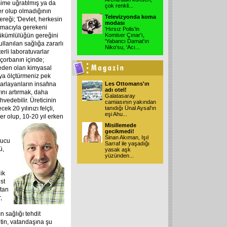
ime uğratılmış ya da
çok renkli
...
er olup olmadığının
Televizyonda koma
reği; 'Devlet, herkesin
modası
amacıyla gerekeni
'Hırsız Polis'in
yükümlülüğün gereğini
Komiser Çınar'ı,
'Yabancı Damat'ın
llanılan sağlığa zararlı
Niko'su, 'Acı
...
rli laboratuvarlar
 çorbanın içinde;
neden olan kimyasal
ya ölçtürmeniz pek
zarlayanların insafına
Les Ottomans'ın
adı otel!
ını artırmak, daha
Galatasaray
hvedebilir. Üreticinin
camiasının yakından
ek 20 yılınızı felçli,
tanıdığı Ünal Aysal'ın
eşi Ahu
...
er olup, 10-20 yıl
erken
Misillemede
gecikmedi!
Sinan Akıman, Işıl
yucu
Sarraf ile yaşadığı
ü,
yasak aşk
yüzünden
...
ik
st
ftan
,
 sağlığı tehdit
etin, vatandaşına şu