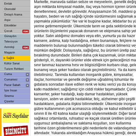
Markette, manavda satılan sebze ve meyvelerin, genetik değiş
Emlak
aşırı miktarda kimyasal madde, ilaç veya hormon içeren ürünl
Otomobil
denetlenmesi, devletin görevidir. Anayasamızın 56. maddesi ge
Detaylı Arama
hayatını, beden ve ruh sağlığı içinde sürdürmesini sağlamak 
Arşiv
yapmakla yükümlüdür.' Ne var ki bugüne kadar, iktidarlar bu 
Etkinlikler
yerine getirmemişlerdir. Ülkemizde tarım ve gıda sektöründe ku
ürünlerin ölçümlerini yapacak donanım ve ekipmana sahip yete
Çocuk
yoktur. Satın aldığımız domates veya etin, yumurta ya da hazır
Günaydın
kansere, astıma, kalp hastalığına, erken bunamaya, felçlere 
Televizyon
maddelerin bulunup bulunmadığını tüketici olarak bilmeniz ve
Astroloji
mümkün değildir. Dolayısıyla, sağlığınız, bu ürünleri üretip pa
Magazin
bırakılmış durumdadır. Birileri daha çok kazanmak, ürün miktar
»
Sağlık
gösterişli, iri, dayanıklı ürünler elde etmek için geleceğinizi ma
Kültür Sanat
sınır tanımaz kazanma hırsı ve bilgisizliğinin kurbanı olup, gelec
Turizm Rehberi
bunamış veya şeker hastası olarak geçirebilirsiniz. Ya da kans
Cuma
ölebilirsiniz. Tarımda kullanılan inorganik gübre, kimyasallar,
ilaçlar, hormonlar ve genetik değişime uğratılmış tohumlar ile
Cumartesi
gıdalara sonradan ilave edilen renk ve koku verici ya da koru
Pazar Sabah
katkı maddeleri; sağlığımız için ciddi riskler taşımaktadır. Çünk
İşte İnsan
kanserler, şeker hastalığı, kalp damar hastalıkları, yüksek
Sinema
tansiyon, astım ve alerjik hastalıklar, felç, alzheimer gibi çeşitli
Çizerler
hastalıkların, gıdalarla ilişkisi bilinmektedir. Ülkemizde inorgan
gübre kullanımının çok acımasızca olduğu ve kabul edilebilir ü
sınırın 8 ile 40 katına kadar ulaştığı söylenmektedir. Diğer tara
sağlıksız ortamlarda, ruhsatsız ve kaçak olarak üretilen ürünler
uygunsuz ambalajlama ve saklama koşulları, son kullanma
tarihine özen gösterilmemesi gibi nedenlerle de vatandaşımızın
altındadır. Yukarıda alıntıladığım Anayasa hükmü gereği, devl