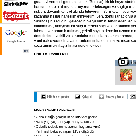
garantiyi vermesi gerekmektedir: "Ben sağlıklı bir hayat sürdü
her türlü tedbiri almış bulunuyorum. Geleceğini ve sağlığını 
riskleri, devamlı kontrol altında tutuyorum. Seni kötü niyetli vey
kazanma hırslarına teslim etmiyorum. Sen, gönül rahatlığıyla alı
Vatandaşın sağlığını, geleceğini ve yaşamını tehdit eden tehli
alınmaması; anayasal bir suçtur. Yeterli sayı ve donanımda ye
laboratuvarlarının kurulması, yeterli sayıda denetim uzmanının 
denetiminde yetkili ve sorumluların net olarak tanımlanması, 
yapılarak uygun olmayan ürünlerin imha edilmesi ve insan sağl
Google Arama
cezalarının ağırlaştırılması gerekmektedir.
Prof. Dr. Tevfik Özlü
DİĞER SAĞLIK HABERLERİ
Genç kızlığa geçişin ilk adımı: Adet görme
Balık yağı ye, spor yap, kolayca kilo ver
Gebelik tedavisine ne zaman başlamalıyım?
Yeni nesil bekaret yaşını 12'ye düşürdü