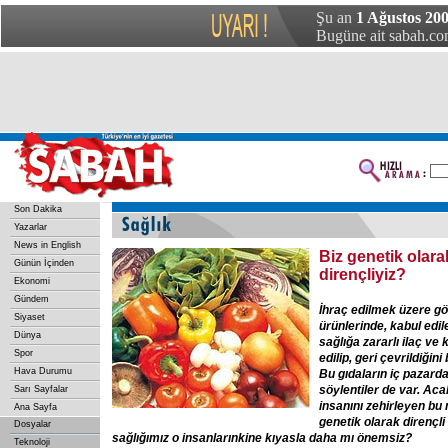
Şu an
1 Ağustos 200
Bugüne ait sabah.com
Son Dakika
Yazarlar
News in English
Biz genetik olar
Günün İçinden
dirençliyiz?
Ekonomi
Gündem
İhraç edilmek üzere gö
Siyaset
ürünlerinde, kabul edile
Dünya
sağlığa zararlı ilaç ve 
Spor
edilip, geri çevrildiğin
Hava Durumu
Bu gıdaların iç pazarda
söylentiler de var. A
Sarı Sayfalar
insanını zehirleyen bu
Ana Sayfa
genetik olarak dirençl
Dosyalar
sağlığımız o insanlarınkine kıyasla daha mı önemsiz?
Teknoloji