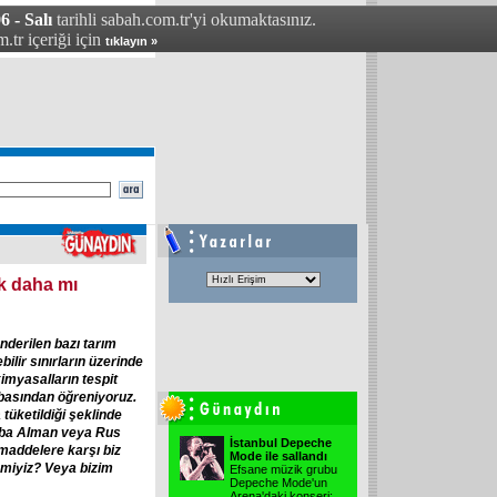
6 - Salı
tarihli sabah.com.tr'yi okumaktasınız.
.tr içeriği için
tıklayın »
ak daha mı
nderilen bazı tarım
bilir sınırların üzerinde
kimyasalların tespit
i basından öğreniyoruz.
 tüketildiği şeklinde
caba Alman veya Rus
İstanbul Depeche
 maddelere karşı biz
Mode ile sallandı
i miyiz? Veya bizim
Efsane müzik grubu
Depeche Mode'un
Arena'daki konseri;