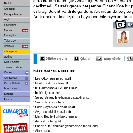
sırra kadem basmıştı! Ancak Işıl Hanım da Akıman'a 
Emlak
gecikmedi! Sarraf'ı geçen perşembe Cihangir'de bir p
Otomobil
eski eşi Bülent Verdi ile gördüm. Ardından da baş baş
Detaylı Arama
Artık aralarındaki ilişkinin boyutunu bilemiyorum tabii!
Arşiv
Etkinlikler
Çocuk
Günaydın
Televizyon
Astroloji
»
Magazin
Sağlık
Kültür Sanat
Turizm Rehberi
DİĞER MAGAZİN HABERLERİ
Cuma
Cumartesi
Les Ottomans'ın adı otel!
Misillemede gecikmedi!
Pazar Sabah
İki Penthouse'a 170 bin Euro!
İşte İnsan
İpek'in işi çok zor...
Sinema
Seray Sever: İstediğinizi yazabilirsiniz
Çizerler
Yüzerek stres atıyor
Seda Sayan da sezonu açtı!
Ayşe de bikinili yakalandı
Meriç Bey'le Türkbükü turu attı
Ailesiyle tatile geldi
Başarısı İskandinav gazetesinde tasdiklendi
Aile saadeti!