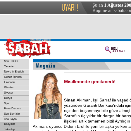
Şu an
1 Ağustos 200
Bugüne ait sabah.com
Son Dakika
Yazarlar
News in English
Günün İçinden
Misillemede gecikmedi!
Ekonomi
Gündem
Siyaset
Dünya
Sinan
Akıman, Işıl Sarraf ile yaşadı
Spor
yüzünden Garanti Bankası'ndaki işi
Hava Durumu
eşinden boşanmayı bile göze almıştı
Sarı Sayfalar
Sarraf'ın üç yıldır bir dargın bir barı
Ana Sayfa
ilişkileri artık tamamen bitti! Ayrılığ
Dosyalar
Akıman, oyuncu Didem Erol ile yeni bir aşka yelken aç
Teknoloji