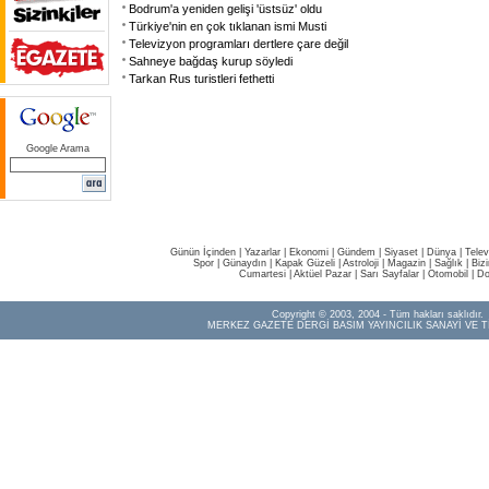
Bodrum'a yeniden gelişi 'üstsüz' oldu
Türkiye'nin en çok tıklanan ismi Musti
Televizyon programları dertlere çare değil
Sahneye bağdaş kurup söyledi
Tarkan Rus turistleri fethetti
Google Arama
Günün İçinden
|
Yazarlar
|
Ekonomi
|
Gündem
|
Siyaset
|
Dünya |
Telev
Spor
|
Günaydın
|
Kapak Güzeli
|
Astroloji
|
Magazin
|
Sağlık
|
Biz
Cumartesi
|
Aktüel Pazar
|
Sarı Sayfalar
|
Otomobil
|
Do
Copyright © 2003, 2004 - Tüm hakları saklıdır.
MERKEZ GAZETE DERGİ BASIM YAYINCILIK SANAYİ VE T