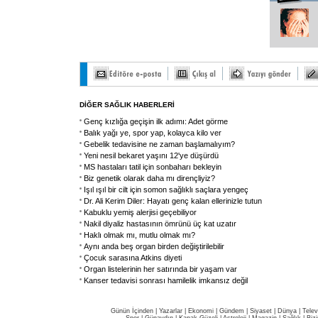
DİĞER SAĞLIK HABERLERİ
Genç kızlığa geçişin ilk adımı: Adet görme
Balık yağı ye, spor yap, kolayca kilo ver
Gebelik tedavisine ne zaman başlamalıyım?
Yeni nesil bekaret yaşını 12'ye düşürdü
MS hastaları tatil için sonbaharı bekleyin
Biz genetik olarak daha mı dirençliyiz?
Işıl ışıl bir cilt için somon sağlıklı saçlara yengeç
Dr. Ali Kerim Diler: Hayatı genç kalan ellerinizle tutun
Kabuklu yemiş alerjisi geçebiliyor
Nakil diyaliz hastasının ömrünü üç kat uzatır
Haklı olmak mı, mutlu olmak mı?
Aynı anda beş organ birden değiştirilebilir
Çocuk sarasına Atkins diyeti
Organ listelerinin her satırında bir yaşam var
Kanser tedavisi sonrası hamilelik imkansız değil
Günün İçinden
|
Yazarlar
|
Ekonomi
|
Gündem
|
Siyaset
|
Dünya |
Telev