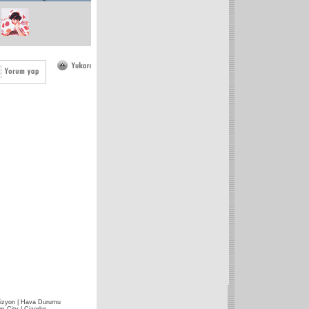
izyon
|
Hava Durumu