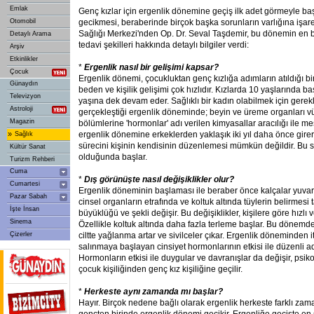
Emlak
Genç kızlar için ergenlik dönemine geçiş ilk adet görmeyle ba
Otomobil
gecikmesi, beraberinde birçok başka sorunların varlığına işaret
Sağlığı Merkezi'nden Op. Dr. Seval Taşdemir, bu dönemin en be
Detaylı Arama
tedavi şekilleri hakkında detaylı bilgiler verdi:
Arşiv
Etkinlikler
*
Ergenlik nasıl bir gelişimi kapsar?
Çocuk
Ergenlik dönemi, çocukluktan genç kızlığa adımların atıldığı 
Günaydın
beden ve kişilik gelişimi çok hızlıdır. Kızlarda 10 yaşlarında 
Televizyon
yaşına dek devam eder. Sağlıklı bir kadın olabilmek için gerekl
Astroloji
gerçekleştiği ergenlik döneminde; beyin ve üreme organları 
Magazin
bölümlerine 'hormonlar' adı verilen kimyasallar aracılığı ile mes
»
ergenlik dönemine erkeklerden yaklaşık iki yıl daha önce gire
Sağlık
sürecini kişinin kendisinin düzenlemesi mümkün değildir. Bu 
Kültür Sanat
olduğunda başlar.
Turizm Rehberi
Cuma
*
Dış görünüşte nasıl değişiklikler olur?
Cumartesi
Ergenlik döneminin başlaması ile beraber önce kalçalar yuva
Pazar Sabah
cinsel organların etrafında ve koltuk altında tüylerin belirmesi
İşte İnsan
büyüklüğü ve şekli değişir. Bu değişiklikler, kişilere göre hızlı 
Sinema
Özellikle koltuk altında daha fazla terleme başlar. Bu dönemde
Çizerler
ciltte yağlanma artar ve sivilceler çıkar. Ergenlik döneminden 
salınmaya başlayan cinsiyet hormonlarının etkisi ile düzenli a
Hormonların etkisi ile duygular ve davranışlar da değişir, psiko
çocuk kişiliğinden genç kız kişiliğine geçilir.
*
Herkeste aynı zamanda mı başlar?
Hayır. Birçok nedene bağlı olarak ergenlik herkeste farklı zam