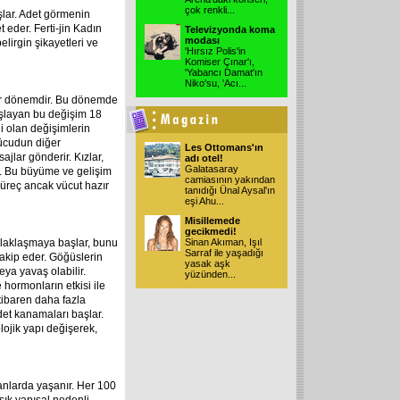
çok renkli
...
şlar. Adet görmenin
 eder. Ferti-jin Kadın
Televizyonda koma
modası
lirgin şikayetleri ve
'Hırsız Polis'in
Komiser Çınar'ı,
'Yabancı Damat'ın
Niko'su, 'Acı
...
bir dönemdir. Bu dönemde
başlayan bu değişim 18
i olan değişimlerin
vücudun diğer
Les Ottomans'ın
ajlar gönderir. Kızlar,
adı otel!
Galatasaray
r. Bu büyüme ve gelişim
camiasının yakından
süreç ancak vücut hazır
tanıdığı Ünal Aysal'ın
eşi Ahu
...
Misillemede
gecikmedi!
rlaklaşmaya başlar, bunu
Sinan Akıman, Işıl
Sarraf ile yaşadığı
 takip eder. Göğüslerin
yasak aşk
veya yavaş olabilir.
yüzünden
...
 hormonların etkisi ile
itibaren daha fazla
det kanamaları başlar.
lojik yapı değişerek,
anlarda yaşanır. Her 100