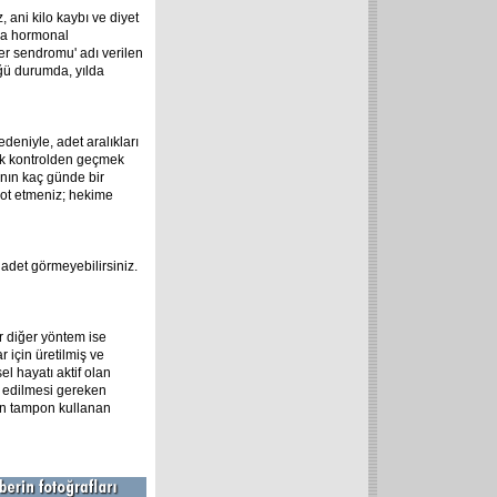
, ani kilo kaybı ve diyet
nda hormonal
ver sendromu' adı verilen
üğü durumda, yılda
edeniyle, adet aralıkları
ak kontrolden geçmek
ının kaç günde bir
ot etmeniz; hekime
 adet görmeyebilirsiniz.
r diğer yöntem ise
 için üretilmiş ve
el hayatı aktif olan
t edilmesi gereken
in tampon kullanan