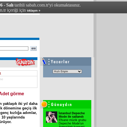
6 - Salı
tarihli sabah.com.tr'yi okumaktasınız.
.tr içeriği için
tıklayın »
rme
: Adet görme
 yaklaşık iki yıl daha
lik dönemine geçiş ilk
genç kızlığa adımlar,
İstanbul Depeche
Mode ile sallandı
. 10 yaşlarında
Efsane müzik grubu
ürüyor.
Depeche Mode'un
Arena'daki konseri;