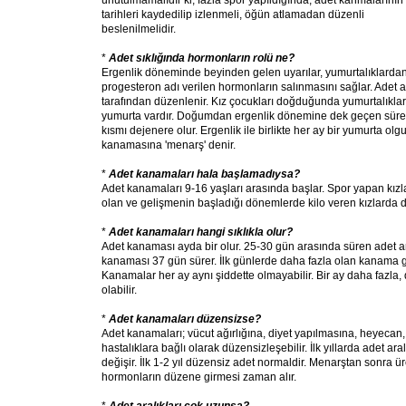
unutulmamalıdır ki; fazla spor yapıldığında, adet kanmalarının
tarihleri kaydedilip izlenmeli, öğün atlamadan düzenli
beslenilmelidir.
*
Adet sıklığında hormonların rolü ne?
Ergenlik döneminde beyinden gelen uyarılar, yumurtalıklardan
progesteron adı verilen hormonların salınmasını sağlar. Adet 
tarafından düzenlenir. Kız çocukları doğduğunda yumurtalıklar
yumurta vardır. Doğumdan ergenlik dönemine dek geçen süred
kısmı dejenere olur. Ergenlik ile birlikte her ay bir yumurta olgun
kanamasına 'menarş' denir.
*
Adet kanamaları hala başlamadıysa?
Adet kanamaları 9-16 yaşları arasında başlar. Spor yapan kızlar
olan ve gelişmenin başladığı dönemlerde kilo veren kızlarda d
*
Adet kanamaları hangi sıklıkla olur?
Adet kanaması ayda bir olur. 25-30 gün arasında süren adet ar
kanaması 37 gün sürer. İlk günlerde daha fazla olan kanama gi
Kanamalar her ay aynı şiddette olmayabilir. Bir ay daha fazla,
olabilir.
*
Adet kanamaları düzensizse?
Adet kanamaları; vücut ağırlığına, diyet yapılmasına, heyecan, 
hastalıklara bağlı olarak düzensizleşebilir. İlk yıllarda adet ar
değişir. İlk 1-2 yıl düzensiz adet normaldir. Menarştan sonra 
hormonların düzene girmesi zaman alır.