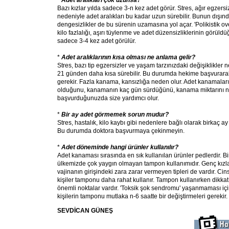
*
Adet aralıkları çok uzunsa?
Bazı kızlar yılda sadece 3-n kez adet görür. Stres, ağır egzersiz
nedeniyle adet aralıkları bu kadar uzun sürebilir. Bunun dışı
dengesizlikler de bu sürenin uzamasına yol açar. 'Polikistik o
kilo fazlalığı, aşırı tüylenme ve adet düzensizliklerinin görüld
sadece 3-4 kez adet görülür.
*
Adet aralıklarının kısa olması ne anlama gelir?
Stres, bazı tip egzersizler ve yaşam tarzınızdaki değişiklikler n
21 günden daha kısa sürebilir. Bu durumda hekime başvurar
gerekir. Fazla kanama, kansızlığa neden olur. Adet kanamalar
olduğunu, kanamanın kaç gün sürdüğünü, kanama miktarını n
başvurduğunuzda size yardımcı olur.
*
Bir ay adet görmemek sorun mudur?
Stres, hastalık, kilo kaybı gibi nedenlere bağlı olarak birkaç ay
Bu durumda doktora başvurmaya çekinmeyin.
*
Adet döneminde hangi ürünler kullanılır?
Adet kanaması sırasında en sık kullanılan ürünler pedlerdir. Bi
ülkemizde çok yaygın olmayan tampon kullanımıdır. Genç kızlar
vajinanın girişindeki zara zarar vermeyen tipleri de vardır. Cins
kişiler tamponu daha rahat kullanır. Tampon kullanırken dikka
önemli noktalar vardır. 'Toksik şok sendromu' yaşanmaması iç
kişilerin tamponu mutlaka n-6 saatte bir değiştirmeleri gerekir.
SEVDİCAN GÜNEŞ