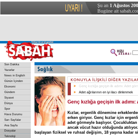
Şu an
1 Ağustos 200
Bugüne ait sabah.com
Son Dakika
Yazarlar
News in English
Günün İçinden
Genç kızlığa geçişin ilk adımı: Adet gö
Ekonomi
Adet ağrılarının en iyi ilacı dinlenmek
Gündem
Siyaset
Genç kızlığa geçişin ilk adımı
Dünya
Spor
Kızlar, ergenlik dönemine erkeklerden
Hava Durumu
erken giriyor. Genç kızlar için ergen
Sarı Sayfalar
adet görmeyle başlıyor. Çocukluktan 
Ana Sayfa
ancak vücut hazır olduğunda atılıyor
Dosyalar
başlayan fiziksel ve ruhsal değişim, 18 yaşına kadar s
Teknoloji