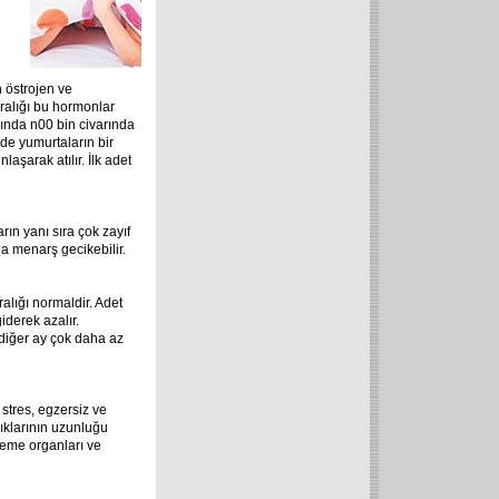
 östrojen ve
aralığı bu hormonlar
ında n00 bin civarında
e yumurtaların bir
laşarak atılır. İlk adet
ın yanı sıra çok zayıf
a menarş gecikebilir.
alığı normaldir. Adet
derek azalır.
 diğer ay çok daha az
stres, egzersiz ve
alıklarının uzunluğu
üreme organları ve