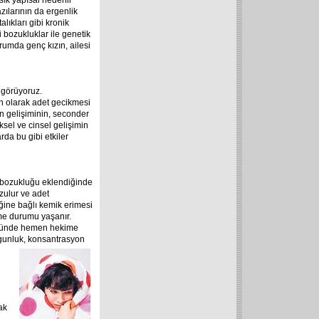
sık yapısal nedenli
zılarının da ergenlik
lıkları gibi kronik
i bozukluklar ile genetik
rumda genç kızın, ailesi
 görüyoruz.
n olarak adet gecikmesi
 gelişiminin, seconder
ksel ve cinsel gelişimin
da bu gibi etkiler
 bozukluğu eklendiğinde
ozulur ve adet
ğine bağlı kemik erimesi
eme durumu yaşanır.
düğünde hemen hekime
rgunluk, konsantrasyon
ak