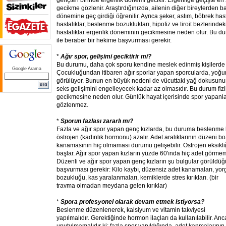
gençten birinde ergenlik dönemi gecikir. Ergenliğe geçişte en 
gecikme gözlenir. Araştırdığınızda, ailenin diğer bireylerden ba
dönemine geç girdiği öğrenilir. Ayrıca şeker, astım, böbrek hasta
hastalıklar, beslenme bozuklukları, hipofiz ve tiroit bezlerindek
hastalıklar ergenlik döneminin gecikmesine neden olur. Bu du
ile beraber bir hekime başvurması gerekir.
*
Ağır spor, gelişimi geciktirir mi?
Bu durumu, daha çok sporu kendine meslek edinmiş kişilerde
Google Arama
Çocukluğundan itibaren ağır sporlar yapan sporcularda, yoğu
görülüyor. Bunun en büyük nedeni de vücuttaki yağ dokusunun
seks gelişimini engelleyecek kadar az olmasıdır. Bu durum fizi
gecikmesine neden olur. Günlük hayat içerisinde spor yapanlar
gözlenmez.
*
Sporun fazlası zararlı mı?
Fazla ve ağır spor yapan genç kızlarda, bu duruma beslenme
östrojen (kadınlık hormonu) azalır. Adet aralıklarının düzeni b
kanamasının hiç olmaması durumu gelişebilir. Östrojen eksikli
başlar. Ağır spor yapan kızların yüzde 60'ında hiç adet görm
Düzenli ve ağır spor yapan genç kızların şu bulgular görül
başvurması gerekir: Kilo kaybı, düzensiz adet kanamaları, yo
bozukluğu, kas yaralanmaları,
kemiklerde stres kırıkları. (bir
travma olmadan meydana gelen kırıklar)
*
Spora profesyonel olarak devam etmek istiyorsa?
Beslenme düzenlenerek, kalsiyum ve vitamin takviyesi
yapılmalıdır. Gerektiğinde hormon ilaçları da kullanılabilir. Anc