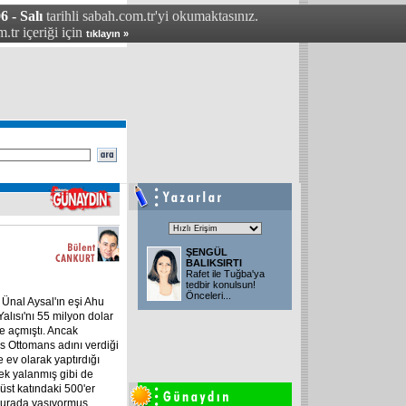
6 - Salı
tarihli sabah.com.tr'yi okumaktasınız.
.tr içeriği için
tıklayın »
ŞENGÜL
BALIKSIRTI
Rafet ile Tuğba'ya
tedbir konulsun!
Önceleri
...
 Ünal Aysal'ın eşi Ahu
lısı'nı 55 milyon dolar
e açmıştı. Ancak
s Ottomans adını verdiği
e ev olarak yaptırdığı
ek yalanmış gibi de
üst katındaki 500'er
e burada yaşıyormuş.