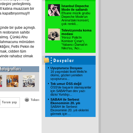
rdeşini yerleştirmiş.
İstanbul Depeche
alt katına muazzam bir
Mode ile sallandı
 kapattırıyormuş!!!
Efsane müzik grubu
Depeche Mode'un
Arena'daki konseri;
çok renkli
...
çinde bir şube açmıştı.
Televizyonda koma
an restoranın sahibi
modası
almış. Çünkü Ahu
'Hırsız Polis'in
Komiser Çınar'ı,
 ve lahmacunu mönüden
'Yabancı Damat'ın
tiğini, Fethi Pekin ile
Niko'su, 'Acı
...
arsak, cidden tüm
evinde rahatsız olmak
Uyuşturucu Dosyası
16 yaşındaki liseli Melis'in
ölümü, gözleri yeniden
uyuşturucu
...
Tek umut ÖSS değil
ÖSS'de başarılı olamayanlar
için SABAH'tan dev yazı
dizisi Yurtdışı
...
SABAH ile Serbest
Ekonominin 20. yılı
SABAH ile Serbest
Ekonominin 20. yılı eklerini
görmek için
...