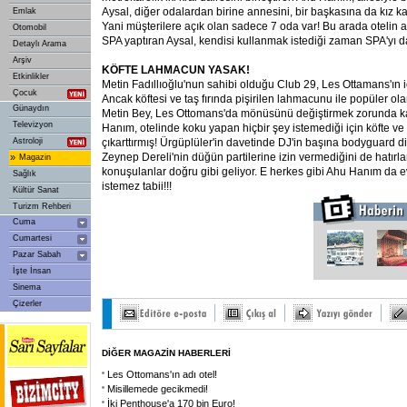
Aysal, diğer odalardan birine annesini, bir başkasına da kız ka
Emlak
Yani müşterilere açık olan sadece 7 oda var! Bu arada otelin 
Otomobil
SPA yaptıran Aysal, kendisi kullanmak istediği zaman SPA'yı da
Detaylı Arama
Arşiv
KÖFTE LAHMACUN YASAK!
Etkinlikler
Metin Fadıllıoğlu'nun sahibi olduğu Club 29, Les Ottamans'ın i
Çocuk
Ancak köftesi ve taş fırında pişirilen lahmacunu ile popüler ol
Günaydın
Metin Bey, Les Ottomans'da mönüsünü değiştirmek zorunda k
Televizyon
Hanım, otelinde koku yapan hiçbir şey istemediği için köfte
Astroloji
çıkarttırmış! Ürgüplüler'in davetinde DJ'in başına bodyguard dik
Zeynep Dereli'nin düğün partilerine izin vermediğini de hatırl
»
Magazin
konuşulanlar doğru gibi geliyor. E herkes gibi Ahu Hanım da 
Sağlık
istemez tabii!!!
Kültür Sanat
Turizm Rehberi
Cuma
Cumartesi
Pazar Sabah
İşte İnsan
Sinema
Çizerler
DİĞER MAGAZİN HABERLERİ
Les Ottomans'ın adı otel!
Misillemede gecikmedi!
İki Penthouse'a 170 bin Euro!