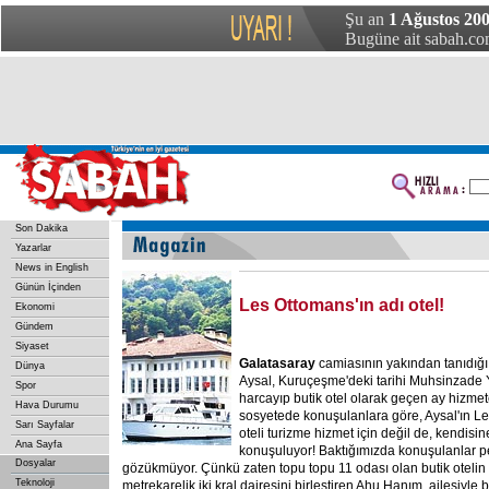
Şu an
1 Ağustos 200
Bugüne ait sabah.com
Son Dakika
Yazarlar
News in English
Günün İçinden
Les Ottomans'ın adı otel!
Ekonomi
Gündem
Siyaset
Galatasaray
camiasının yakından tanıdığı
Dünya
Aysal, Kuruçeşme'deki tarihi Muhsinzade Ya
Spor
harcayıp butik otel olarak geçen ay hizmet
Hava Durumu
sosyetede konuşulanlara göre, Aysal'ın Le
Sarı Sayfalar
oteli turizme hizmet için değil de, kendisin
Ana Sayfa
konuşuluyor! Baktığımızda konuşulanlar p
Dosyalar
gözükmüyor. Çünkü zaten topu topu 11 odası olan butik otelin 
Teknoloji
metrekarelik iki kral dairesini birleştiren Ahu Hanım, ailesiyl