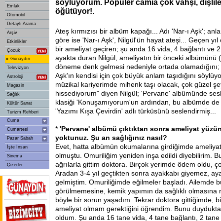
söylüyorum. Popüler camia çok vahşi, dişlil
Emlak
öğütüyor!.
Otomobil
Detaylı Arama
Ateş kırmızısı bir albüm kapağı... Adı 'Nar-ı Aşk'; anl
Arşiv
göre ise 'Nar-ı Aşk', Nilgül'ün hayat ateşi... Geçen yıl
Etkinlikler
bir ameliyat geçiren; şu anda 16 vida, 4 bağlantı ve 2
Çocuk
ayakta duran Nilgül, ameliyatın bir önceki albümünü 
»
Günaydın
döneme denk gelmesi nedeniyle ortada olamadığını; 
Televizyon
Aşk'ın kendisi için çok büyük anlam taşıdığını söylüyo
Astroloji
müzikal kariyerimde mihenk taşı olacak, çok güzel şe
Magazin
hissediyorum" diyen Nilgül; 'Pervane' albümünde sesl
Sağlık
klasiği 'Konuşamıyorum'un ardından, bu albümde de 
Kültür Sanat
'Yazımı Kışa Çevirdin' adlı türküsünü seslendirmiş...
Turizm Rehberi
Cuma
*
'Pervane' albümü çıktıktan sonra ameliyat yüzü
Cumartesi
yoktunuz. Şu an sağlığınız nasıl?
Pazar Sabah
Evet, hatta albümün okumalarına girdiğimde ameliyat
İşte İnsan
olmuştu. Omuriliğim yeniden inşa edildi diyebilirim. 
Sinema
ağrılarla gittim doktora. Birçok yerimde ödem oldu,
Çizerler
Aradan 3-4 yıl geçtikten sonra ayakkabı giyemez, a
gelmiştim. Omuriliğimde eğilmeler başladı. Ailemde 
görülmemesine, kemik yapımın da sağlıklı olmasına
böyle bir sorun yaşadım. Tekrar doktora gittiğimde, b
ameliyat olmam gerektiğini öğrendim. Bunu duydukta
oldum. Şu anda 16 tane vida, 4 tane bağlantı, 2 tane