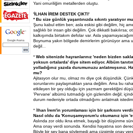
Yani omuriliğim metallerden oluştu.
'İLHAN İREM DESTEK ÇIKTI'
* Bu size günlük yaşantınızda sıkıntı yaratıyor mu,
Şunu kabul ettim ben; asla eskisi gibi değilim, hiç am
sağlıklı bir insan gibi değilim. Çok dikkatli bakılırsa;
kalkışımda birtakım defolar var. Asla yapamayacağım 
Boynuma yakın bölgede demirlerim görünüyor ama 
Google Arama
değil...
*
Web sitenizde hayranlarınız 'neden bizden sakl
yoksun ortalarda' diye sitem ediyor. Albüm tanıtı
yolladığınız yazıda durumunuzu anlatmışsınız. Ha
mu?
Ajitasyon olur mu, olmaz mı diye çok düşündük. Çün
sorunlarımı paylaşmaktan yana değilim. Ama bu rahats
etkileyen bir şey olduğu için yazmam gerektiğini düş
'Pervane' albümü tutmadığı için gizlendim değil; içi
durum nedeniyle ortada olmadığımı anlatmak istedim
* İ
lhan İrem'in yorumlaması için bir şarkısını verdiğ
Nasıl oldu da 'Konuşamıyorum'u okumanız için 'e
Aslında zor oldu ikna etmek, bayağı bir düşünme süre
Ama onay verdi sonunda. Kendisi hayatına son derece
Böyle bir şey bana söylemedi ama çizgimle onay vereb