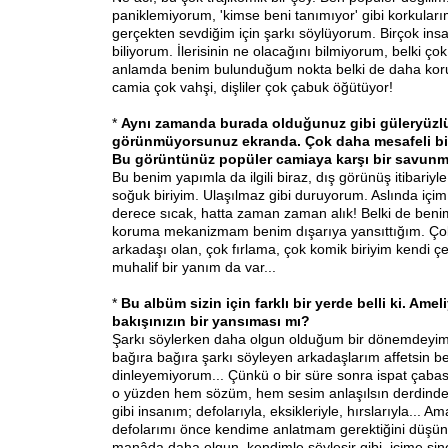
paniklemiyorum, 'kimse beni tanımıyor' gibi korkular
gerçekten sevdiğim için şarkı söylüyorum. Birçok ins
biliyorum. İlerisinin ne olacağını bilmiyorum, belki ç
anlamda benim bulunduğum nokta belki de daha koru
camia çok vahşi, dişliler çok çabuk öğütüyor!
*
Aynı zamanda burada olduğunuz gibi güleryüzl
görünmüyorsunuz ekranda. Çok daha mesafeli bir
Bu görüntünüz popüler camiaya karşı bir savun
Bu benim yapımla da ilgili biraz, dış görünüş itibariyl
soğuk biriyim. Ulaşılmaz gibi duruyorum. Aslında içim
derece sıcak, hatta zaman zaman alık! Belki de beni
koruma mekanizmam benim dışarıya yansıttığım. Çok
arkadaşı olan, çok fırlama, çok komik biriyim kendi 
muhalif bir yanım da var...
*
Bu albüm sizin için farklı bir yerde belli ki. Ame
bakışınızın bir yansıması mı?
Şarkı söylerken daha olgun olduğum bir dönemdeyim.
bağıra bağıra şarkı söyleyen arkadaşlarım affetsin be
dinleyemiyorum... Çünkü o bir süre sonra ispat çaba
o yüzden hem sözüm, hem sesim anlaşılsın derdinde
gibi insanım; defolarıyla, eksikleriyle, hırslarıyla... A
defolarımı önce kendime anlatmam gerektiğini düşün
manâda daha olgun, kendimle söyleşir gibi, içime sin