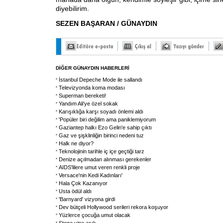
diyebilirim.
SEZEN BAŞARAN / GÜNAYDIN
DİĞER GÜNAYDIN HABERLERİ
İstanbul Depeche Mode ile sallandı
Televizyonda koma modası
Superman bereketi!
Yandım Ali'ye özel sokak
Karışıklığa karşı soyadı önlemi aldı
'Popüler biri değilim ama paniklemiyorum
Gaziantep halkı Ezo Gelin'e sahip çıktı
Gaz ve şişklinliğin birinci nedeni tuz
Halk ne diyor?
Teknolojinin tarihle iç içe geçtiği tarz
Denize açılmadan alınması gerekenler
AIDS'lilere umut veren renkli proje
Versace'nin Kedi Kadınları'
Hala Çok Kazanıyor
Usta ödül aldı
'Barnyard' vizyona girdi
Dev bütçeli Hollywood serileri rekora koşuyor
Yüzlerce çocuğa umut olacak