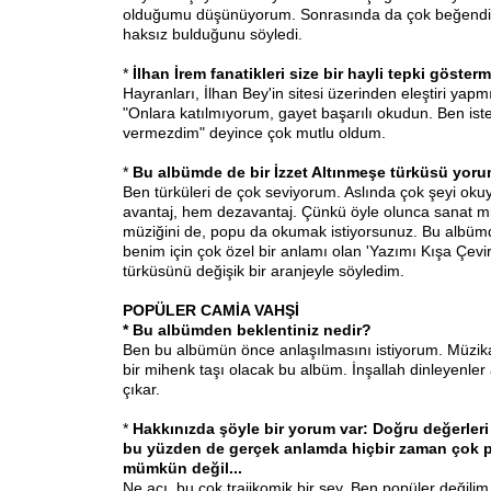
olduğumu düşünüyorum. Sonrasında da çok beğendiğini
haksız bulduğunu söyledi.
*
İlhan İrem fanatikleri size bir hayli tepki göstermi
Hayranları, İlhan Bey'in sitesi üzerinden eleştiri yapm
"Onlara katılmıyorum, gayet başarılı okudun. Ben i
vermezdim" deyince çok mutlu oldum.
*
Bu albümde de bir İzzet Altınmeşe türküsü yorum
Ben türküleri de çok seviyorum. Aslında çok şeyi oku
avantaj, hem dezavantaj. Çünkü öyle olunca sanat mü
müziğini de, popu da okumak istiyorsunuz. Bu albüm
benim için çok özel bir anlamı olan 'Yazımı Kışa Çevi
türküsünü değişik bir aranjeyle söyledim.
POPÜLER CAMİA VAHŞİ
* Bu albümden beklentiniz nedir?
Ben bu albümün önce anlaşılmasını istiyorum. Müzik
bir mihenk taşı olacak bu albüm. İnşallah dinleyenler 
çıkar.
*
Hakkınızda şöyle bir yorum var: Doğru değerleri 
bu yüzden de gerçek anlamda hiçbir zaman çok 
mümkün değil...
Ne acı, bu çok trajikomik bir şey. Ben popüler değili