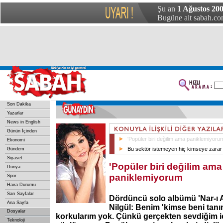
Şu an
1 Ağustos 200
Bugüne ait sabah.com
Son Dakika
Yazarlar
News in English
Günün İçinden
'Popüler biri değilim ama paniklemiyoru
Ekonomi
Bu sektör istemeyen hiç kimseye zarar
Gündem
Siyaset
'Popüler biri değilim ama
Dünya
paniklemiyorum
Spor
Hava Durumu
Sarı Sayfalar
Dördüncü solo albümü 'Nar-ı A
Ana Sayfa
Nilgül: Benim 'kimse beni tanı
Dosyalar
korkularım yok. Çünkü gerçekten sevdiğim iç
Teknoloji