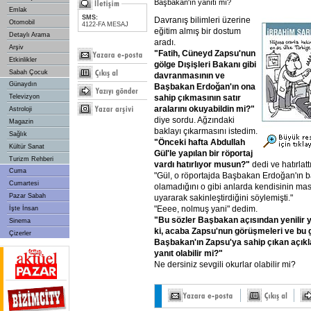
Başbakan'ın yanıtı mı?
Emlak
SMS:
Davranış bilimleri üzerine
Otomobil
4122-FA MESAJ
eğitim almış bir dostum
Detaylı Arama
aradı.
Arşiv
"Fatih,
Cüneyd
Zapsu'nun
Etkinlikler
gölge
Dışişleri
Bakanı
gibi
Sabah Çocuk
davranmasının
ve
Günaydın
Başbakan
Erdoğan'ın
ona
sahip
çıkmasının
satır
Televizyon
aralarını
okuyabildin
mi?"
Astroloji
diye sordu. Ağzındaki
Magazin
baklayı çıkarmasını istedim.
Sağlık
"Önceki
hafta
Abdullah
Kültür Sanat
Gül'le
yapılan
bir
röportaj
Turizm Rehberi
vardı
hatırlıyor
musun?"
dedi ve hatırlattı
Cuma
"Gül, o röportajda Başbakan Erdoğan'ın 
Cumartesi
olamadığını o gibi anlarda kendisinin ma
Pazar Sabah
uyararak sakinleştirdiğini söylemişti."
"Eeee, nolmuş yani" dedim.
İşte İnsan
"Bu
sözler
Başbakan
açısından
yenilir
y
Sinema
ki,
acaba
Zapsu'nun
görüşmeleri
ve
bu
Çizerler
Başbakan'ın
Zapsu'ya
sahip
çıkan
açık
yanıt
olabilir
mi?"
Ne dersiniz sevgili okurlar olabilir mi?