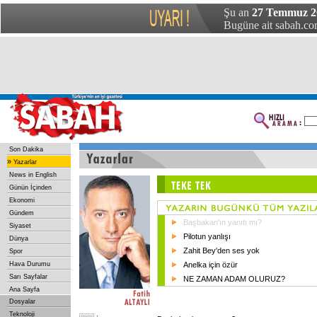
Şu an
27 Temmuz 2
Bugüne ait sabah.com
Son Dakika
»
Yazarlar
News in English
Günün İçinden
Ekonomi
Gündem
Başbakan'ın yanıtı mı?
Siyaset
Pilotun yanlışı
Dünya
Zahit Bey'den ses yok
Spor
Hava Durumu
Anelka için özür
Sarı Sayfalar
NE ZAMAN ADAM OLURUZ?
Ana Sayfa
Dosyalar
Teknoloji