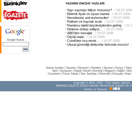
YAZARIN ÖNCEKİ YAZILARI
Sayı saymayı biliyor musunuz?
/ 26-07-200
Elektrik fiyatı ve siyasi mantık
/ 25-07-2006
Neredesiniz anti tezkereciler!
/ 23-07-2006
Rafineri ve kaynak israfı
/ 22-07-2006
Randevu talebi büyükelçilerden gelmiş
/ 21-
Dinleme örtbas ediliyor...
/ 20-07-2006
ABD'den mesajlar
/ 19-07-2006
Ölçülü tepki
/ 18-07-2006
Google Arama
Condi'den rica etsek...
/ 16-07-2006
Ulusal güvenliği dinliyorlar farkında mısınız!
Günün İçinden
|
Yazarlar
|
Ekonomi
|
Gündem
|
Siyaset
|
Dünya |
Telev
Spor
|
Günaydın
|
Kapak Güzeli
|
Astroloji
|
Magazin
|
Sağlık
|
Biz
Cumartesi
|
Pazar Sabah
|
Sarı Sayfalar
|
Otomobil
|
Dosyalar
|
Arşiv
Copyright © 2003, 2004 - Tüm hakları saklıdır.
MERKEZ GAZETE DERGİ BASIM YAYINCILIK SANAYİ VE T
Üretim ve Tasarım