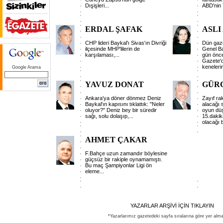
Dışişleri...
ABD'nin T
ERDAL ŞAFAK
ASLI
CHP lideri Baykal'ı Sivas'ın Divriği
Dün gaze
ilçesinde MHP'lilerin de
Genel Ba
karşılaması,...
gün önce 
Gazete'd
kenelerin
Google Arama
YAVUZ DONAT
GÜRC
Ankara'ya döner dönmez Deniz
Zayıf ra
Baykal'ın kapısını tıklattık: "Neler
alacağı 
oluyor?" Deniz bey bir süredir
oyun düş
sağı, solu dolaşıp,...
15.dakik
olacağı be
AHMET ÇAKAR
F.Bahçe uzun zamandır böylesine
güçsüz bir rakiple oynamamıştı.
Bu maç Şampiyonlar Ligi ön
eleme...
YAZARLAR ARŞİVİ İÇİN TIKLAYIN
*Yazarlarımız gazetedeki sayfa sıralarına göre yer alma