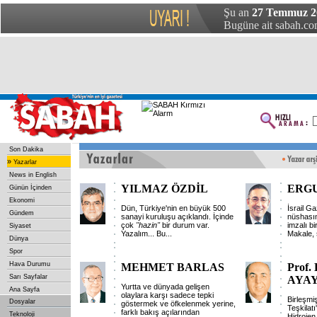
Şu an
27 Temmuz 2
Bugüne ait sabah.com
Son Dakika
»
Yazarlar
News in English
YILMAZ ÖZDİL
ERG
Günün İçinden
Ekonomi
Dün, Türkiye'nin en büyük 500
İsrail G
Gündem
sanayi kuruluşu açıklandı. İçinde
nüshası
çok
"hazin"
bir durum var.
imzalı bi
Siyaset
Yazalım... Bu...
Makale, 
Dünya
Spor
Hava Durumu
MEHMET BARLAS
Prof.
Sarı Sayfalar
AYA
Yurtta ve dünyada gelişen
Ana Sayfa
olaylara karşı sadece tepki
Birleşmiş
Dosyalar
göstermek ve öfkelenmek yerine,
Teşkilatı
farklı bakış açılarından
Teknoloji
Hidrojen 