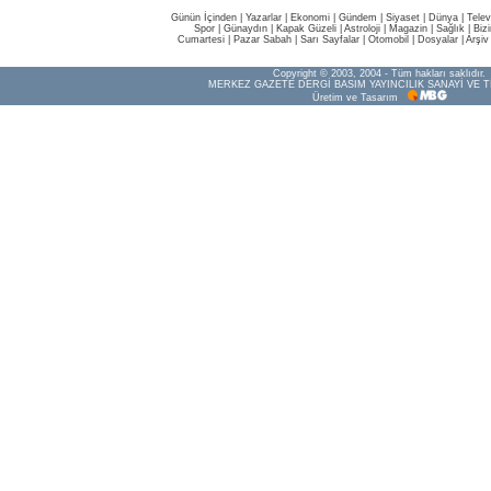
Günün İçinden
|
Yazarlar
|
Ekonomi
|
Gündem
|
Siyaset
|
Dünya |
Telev
Spor
|
Günaydın
|
Kapak Güzeli
|
Astroloji
|
Magazin
|
Sağlık
|
Biz
Cumartesi
|
Pazar Sabah
|
Sarı Sayfalar
|
Otomobil
|
Dosyalar
|
Arşiv
Copyright © 2003, 2004 - Tüm hakları saklıdır.
MERKEZ GAZETE DERGİ BASIM YAYINCILIK SANAYİ VE T
Üretim ve Tasarım