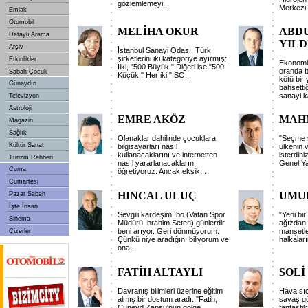
gözlemlemeyi...
Merkezi.
Emlak
Otomobil
MELİHA OKUR
ABD
Detaylı Arama
YILD
Arşiv
İstanbul Sanayi Odası, Türk
şirketlerini iki kategoriye ayırmış:
Etkinlikler
Ekonomin
İlki, "500 Büyük." Diğeri ise "500
oranda b
Sabah Çocuk
Küçük." Her iki "İSO...
kötü bir 
Günaydın
bahsetti
sanayi k
Televizyon
Astroloji
EMRE AKÖZ
MAH
Magazin
Sağlık
Olanaklar dahilinde çocuklara
"Seçme ş
Kültür Sanat
bilgisayarları nasıl
ülkenin 
kullanacaklarını ve internetten
isterdini
Turizm Rehberi
nasıl yararlanacaklarını
Genel Ya
Cuma
öğretiyoruz. Ancak eksik...
Cumartesi
HINCAL ULUÇ
UMU
Pazar Sabah
İşte İnsan
Sevgili kardeşim İbo (Vatan Spor
"Yeni bi
Sinema
Müdürü İbrahim Seten) günlerdir
ağızdan 
beni arıyor. Geri dönmüyorum.
manşetle
Çizerler
Çünkü niye aradığını biliyorum ve
halkaları
ona...
FATİH ALTAYLI
SOLİ
Davranış bilimleri üzerine eğitim
Hava sıc
almış bir dostum aradı. "Fatih,
savaş gö
Cüneyd Zapsu'nun gölge
fantastik