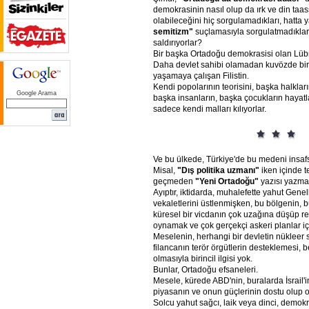
demokrasinin nasıl olup da ırk ve din taa
olabileceğini hiç sorgulamadıkları, hatta 
semitizm"
suçlamasıyla sorgulatmadıkları İ
saldırıyorlar?
Bir başka Ortadoğu demokrasisi olan Lüb
Daha devlet sahibi olamadan kuvözde bi
yaşamaya çalışan Filistin.
Kendi popolarının teorisini, başka halkları
Google Arama
başka insanların, başka çocukların hayatl
sadece kendi malları kılıyorlar.
Ve bu ülkede, Türkiye'de bu medeni insafsı
Misal,
"Dış
politika
uzmanı"
iken içinde te
geçmeden
"Yeni
Ortadoğu"
yazısı yazmay
Ayıptır, iktidarda, muhalefette yahut Genel
vekaletlerini üstlenmişken, bu bölgenin, b
küresel bir vicdanın çok uzağına düşüp ree
oynamak ve çok gerçekçi askeri planlar iç
Meselenin, herhangi bir devletin nükleer s
filancanın terör örgütlerin desteklemesi, be
olmasıyla birincil ilgisi yok.
Bunlar, Ortadoğu efsaneleri.
Mesele, kürede ABD'nin, buralarda İsrail'
piyasanın ve onun güçlerinin dostu olup
Solcu yahut sağcı, laik veya dinci, demok