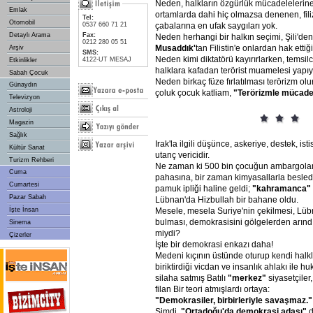
Neden, halkların özgürlük mücadelelerin
Emlak
ortamlarda dahi hiç olmazsa denenen, fili
Tel:
Otomobil
0537 660 71 21
çabalarına en ufak saygıları yok.
Detaylı Arama
Fax:
Neden herhangi bir halkın seçimi, Şili'de
0212 280 05 51
Musaddık'
tan Filistin'e onlardan hak etti
Arşiv
SMS:
Neden kimi diktatörü kayırırlarken, temsilci
4122-UT MESAJ
Etkinlikler
halklara kafadan terörist muamelesi yapıy
Sabah Çocuk
Neden birkaç füze fırlatılması terörizm o
Günaydın
çoluk çocuk katliam,
"Terörizmle
mücade
Televizyon
Astroloji
Magazin
Sağlık
Irak'la ilgili düşünce, askeriye, destek, ist
Kültür Sanat
utanç vericidir.
Turizm Rehberi
Ne zaman ki 500 bin çocuğun ambargolar
Cuma
pahasına, bir zaman kimyasallarla besledikl
Cumartesi
pamuk ipliği haline geldi;
"kahramanca"
Pazar Sabah
Lübnan'da Hizbullah bir bahane oldu.
İşte İnsan
Mesele, mesela Suriye'nin çekilmesi, Lüb
bulması, demokrasisini gölgelerden arındı
Sinema
miydi?
Çizerler
İşte bir demokrasi enkazı daha!
Medeni kıçının üstünde oturup kendi halkl
biriktirdiği vicdan ve insanlık ahlakı ile
silaha satmış Batılı
"merkez"
siyasetçiler
filan Bir teori atmışlardı ortaya:
"Demokrasiler,
birbirleriyle
savaşmaz."
Şimdi,
"Ortadoğu'da
demokrasi
adası"
d