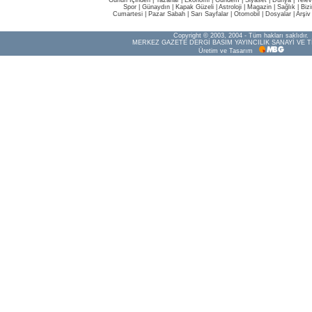
Günün İçinden
|
Yazarlar
|
Ekonomi
|
Gündem
|
Siyaset
|
Dünya |
Telev
Spor
|
Günaydın
|
Kapak Güzeli
|
Astroloji
|
Magazin
|
Sağlık
|
Biz
Cumartesi
|
Pazar Sabah
|
Sarı Sayfalar
|
Otomobil
|
Dosyalar
|
Arşiv
Copyright © 2003, 2004 - Tüm hakları saklıdır.
MERKEZ GAZETE DERGİ BASIM YAYINCILIK SANAYİ VE T
Üretim ve Tasarım