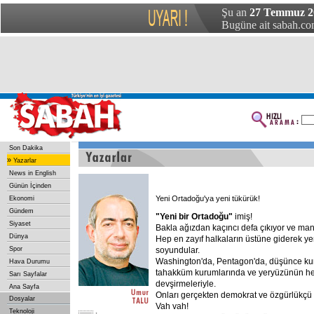
Şu an
27 Temmuz 2
Bugüne ait sabah.com
Son Dakika
»
Yazarlar
News in English
Günün İçinden
Yeni Ortadoğu'ya yeni tükürük!
Ekonomi
Gündem
"Yeni
bir
Ortadoğu"
imiş!
Siyaset
Bakla ağızdan kaçıncı defa çıkıyor ve man
Dünya
Hep en zayıf halkaların üstüne giderek y
Spor
soyundular.
Washington'da, Pentagon'da, düşünce kur
Hava Durumu
tahakküm kurumlarında ve yeryüzünün he
Sarı Sayfalar
devşirmeleriyle.
Ana Sayfa
Onları gerçekten demokrat ve özgürlükçü 
Dosyalar
Vah vah!
Teknoloji