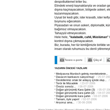
despotluktemel kriter bu.
Elindeki enerji kaynaklarıyla ve oradan g
dışına kaçmayacaksın; bölgede askeri, e
kazanmayacaksın.
Uysal bir kedi gibi, ister kravatlı, ister kefiy
boynunu eğeceksin.
Piyasadan ve onun askeri, diplomatik, kü
bağımsız olmayacaksın.
Tahayyül etmeyeceksin.
Hele hele,
"kalabalık,
cahil,
Müslüman"
h
kontrol dışına çıkmayacaksın.
Biz, burada, her tür kimliğimizle birlikte v
insan olarak ruhumuzu bu denli yitiremeyi
YAZARIN ÖNCEKİ YAZILARI
Medyasına Murdoch gelmiş memleketimin...
Davacım bankasını satıyormuş!
/ 25-07-20
Devletlerimiz ortak bir anlayış içinde olup...
Terör ile Mücadele
/ 23-07-2006
Önsöz sonsöz...
/ 06-07-2006
Doğan görünümlü Kara Şahin (3)
/ 05-07-20
Doğan görünümlü kara şahin (2)
/ 04-07-20
Doğan görünümlü kara şahin
/ 03-07-2006
Tamam, öyle yapın!
/ 02-07-2006
Arıyoruz ama...
/ 30-06-2006