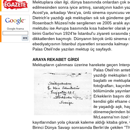
Mektuplara olan ilgi, dünya basınında onlardan çok 
edilmesinden sonra iyice artmış, sanatçının kadın ya
Acost'ya, arkadaşı Vera'ya, ünlü sinema oyuncusu ve
Dietrich'e yazdığı aşk mektupları sık sık gündeme gel
Rosenbach Müzesi'nde sergilenen ve 2005 aralık ayın
mektubu ise Avrupa basınında kısa haberler olarak ye
Google Arama
birini Garbo'nun 1924'te İstanbul'u ziyareti sırasında
dikkatlerden kaçmıştı. Dünyanın birçok ünlü sinema
ebediyatçısının İstanbul ziyaretleri sırasında kalmayı t
Palas Oteli'nde yazılan mektup üç sayfaydı.
ARAYA REKABET GİRDİ
Mektupların çalınması üzerine harekete geçen Inter
Palas Oteli'nin antet
yazdığı mektupları 
başlattı ve mektuplar
fotoğrafları, kaçırılm
bölümünde yayınlam
Erkeklerin başını 
kendisi gibi efsane 
ile yaşadığı aşk, ha
dönemeçlerinden bir
McLeanna'nın özel 
kayıtlarından yola çıkarak kaleme aldığı kitaba göre,
Birinci Dünya Savaşı sonrasında Berlin'de çekilen "T