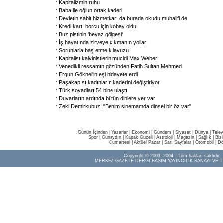
Kapitalizmin ruhu
Baba ile oğlun ortak kaderi
Devletin sabit hizmetkarı da burada okudu muhalifi de
Kredi kartı borcu için kobay oldu
Buz pistinin 'beyaz gölgesi'
İş hayatında zirveye çıkmanın yolları
Sorunlarla baş etme kılavuzu
Kapitalist kalvinistlerin mucidi Max Weber
Venedikli ressamın gözünden Fatih Sultan Mehmed
Ergun Göknel'in eşi hidayete erdi
Paşakapısı kadınların kaderini değiştiriyor
Türk soyadları 54 bine ulaştı
Duvarların ardında bütün dinlere yer var
Zeki Demirkubuz: "Benim sinemamda dinsel bir öz var"
Günün İçinden
|
Yazarlar
|
Ekonomi
|
Gündem
|
Siyaset
|
Dünya |
Telev
Spor
|
Günaydın
|
Kapak Güzeli
|
Astroloji
|
Magazin
|
Sağlık
|
Biz
Cumartesi
|
Aktüel Pazar
|
Sarı Sayfalar
|
Otomobil
|
Do
Copyright © 2003, 2004 - Tüm hakları saklıdır.
MERKEZ GAZETE DERGİ BASIM YAYINCILIK SANAYİ VE T