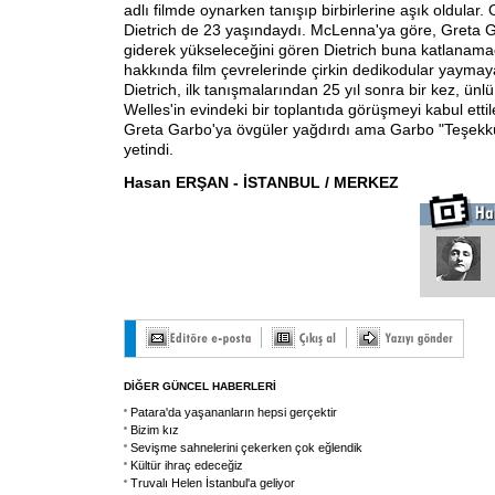
adlı filmde oynarken tanışıp birbirlerine aşık oldular
Dietrich de 23 yaşındaydı. McLenna'ya göre, Greta G
giderek yükseleceğini gören Dietrich buna katlanamad
hakkında film çevrelerinde çirkin dedikodular yayma
Dietrich, ilk tanışmalarından 25 yıl sonra bir kez, ünl
Welles'in evindeki bir toplantıda görüşmeyi kabul ettil
Greta Garbo'ya övgüler yağdırdı ama Garbo "Teşekk
yetindi.
Hasan ERŞAN - İSTANBUL / MERKEZ
DİĞER GÜNCEL HABERLERİ
Patara'da yaşananların hepsi gerçektir
Bizim kız
Sevişme sahnelerini çekerken çok eğlendik
Kültür ihraç edeceğiz
Truvalı Helen İstanbul'a geliyor