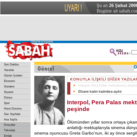
Şu an
26 Şubat 200
Bugüne ait sabah.com
Son Dakika
Yazarlar
Günün İçinden
Ekonomi
Interpol, Pera Palas mektubunun peşin
Gündem
Efsane kadın kadınlara aşıktı
Siyaset
Dünya
Interpol, Pera Palas me
Spor
peşinde
Hava Durumu
Sarı Sayfalar
Ana Sayfa
Ölümünden yıllar sonra ortaya çıkan, 
Dosyalar
anlattığı mektuplarıyla sinema dünya
Teknoloji
sinema oyuncusu Greta Garbo'nun, iki ay önce sergi
Emlak