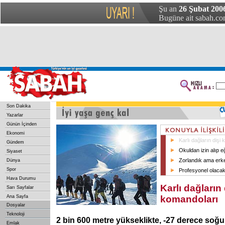
Şu an
26 Şubat 200
Bugüne ait sabah.com
Son Dakika
Yazarlar
Günün İçinden
Ekonomi
Karlı dağların dişi
Gündem
Okuldan izin alıp eğ
Siyaset
Zorlandık ama erke
Dünya
Spor
Profesyonel olacak
Hava Durumu
Karlı dağların 
Sarı Sayfalar
Ana Sayfa
komandoları
Dosyalar
Teknoloji
2 bin 600 metre yükseklikte, -27 derece so
Emlak