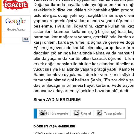
Doğa şartlarında hayatta kalmayı öğrenen kadın dağc
erkeklerle birlikte katıldıkları bir haftalık eğitim pro
üstünde gaz ocağı yakmayı, sağlıklı tırmanış şekilleri
yapmaları gerektiğini ve kar altında yaşamı öğrendiler
beslenme, sıvı alımı, ilk yardım, kazma kullanımı, k
Google Arama
sistemleri, krampon kullanımı, çığ bilgisi, çığ testi, k
barınma, kar mağarası yapımı, gerektiğinde kardan
karşı önlem, karda yürüme, iz açma ve çevre ve doğa
Eğitim çerçevesinde kar kütleleri oluşturup duvar örm
dağcılar, çığ anında kar altında kalma ya da mahsur 
altında yaşamı da kar tünelleri kazarak öğrendi. Eller
erkek dağcı adayları ile birlikte kar altından tüneller 
vücut ısısıyla kar altında yaşam pratiği yaptı. Kamp te
Şahin, teorik ve uygulamalı dersler verdiklerini söyle
tırmanışla bitmediğini belirten Şahin, "En zor doğa şa
davranılacağının bilinmesi hayat kurtarır. Federasyon
amacımız adayları en iyi şekilde hazırlamak", dedi.
Sinan AYDIN ERZURUM
DİĞER İYİ YAŞA HABERLERİ
Çileği seviyorsunuz peki ya vücudunuz?