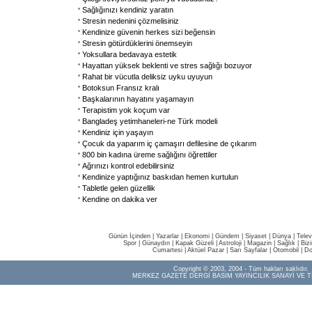
Sağlığınızı kendiniz yaratın
Stresin nedenini çözmelisiniz
Kendinize güvenin herkes sizi beğensin
Stresin götürdüklerini önemseyin
Yoksullara bedavaya estetik
Hayattan yüksek beklenti ve stres sağlığı bozuyor
Rahat bir vücutla deliksiz uyku uyuyun
Botoksun Fransız kralı
Başkalarının hayatını yaşamayın
Terapistim yok koçum var
Bangladeş yetimhaneleri-ne Türk modeli
Kendiniz için yaşayın
Çocuk da yaparım iç çamaşırı defilesine de çıkarım
800 bin kadına üreme sağlığını öğrettiler
Ağrınızı kontrol edebilirsiniz
Kendinize yaptığınız baskıdan hemen kurtulun
Tabletle gelen güzellik
Kendine on dakika ver
Günün İçinden
|
Yazarlar
|
Ekonomi
|
Gündem
|
Siyaset
|
Dünya |
Telev
Spor
|
Günaydın
|
Kapak Güzeli
|
Astroloji
|
Magazin
|
Sağlık
|
Biz
Cumartesi
|
Aktüel Pazar
|
Sarı Sayfalar
|
Otomobil
|
Do
Copyright © 2003, 2004 - Tüm hakları saklıdır.
MERKEZ GAZETE DERGİ BASIM YAYINCILIK SANAYİ VE T