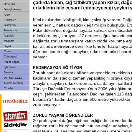
çadırda kalan, çığ tatbikatı yapan kızlar, dağc
Otomobil
erkeklerin bile cesaret edemeyeceği şeyleri 
Detaylı Arama
Arşiv
Kimi okulundan izinli geldi, kimi çalıştığı yerden. Dağ
Etkinlikler
verenlerin 1 haftalık dağcılık eğitimi için buluştuğu E
Günaydın
Palandöken'de, doğada hayatta kalmak için mücadele
Televizyon
erkeklere taş çıkartıyor. -27 derece soğuk havada çad
Astroloji
dağlarda zorlu tırmanışlara katılıp çığda korunma eği
Magazin
kar altında metrelerce derinlikte tüneller kazıp hayatt
Sağlık
öğrenen kadın dağcı adayları, erkeklerin bile cesare
Cuma
yapıyor.
Cumartesi
Pazar Sabah
FEDERASYON EĞİTİYOR
İşte İnsan
Zor bir spor dalı olarak bilinen ve genelde erkeklerin t
Sinema
kadınların da istediği zaman yapabildiğini ortaya koy
20. YILA ÖZEL
adayları, sayıları erkeklerden az olsa da aynı şartlarda
Turizm Rehberi
Türkiye Dağcılık Federasyonu'nun 2006 yılı eğitim p
Çizerler
çeşitli şehirlerden Palandöken Dağı'na gelen 115 da
bulunan 24 kadın dağcı, 2 bin 600 metre yükseklikte 
zoru başarıyor.
ZORLU YAŞAMI ÖĞRENDİLER
20 profesyonel dağcı, eğitmen eşliğinde tipi ve don
rağmen zorlu bir eğitime tabi tutulan dağcı adayları, 
saat teorik, 56 saat de uygulamalı olmak üzere topla