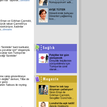
eri var" diyerek
...devamı
'Konuşuyorum' adlı
...
AYŞE TÜTER
Dönerli irmik bohçası
Dönerleri yağlanmış
fırın
...
n Ertan ve Gökhan Çarmıklı,
 yüzük takan Çarmıklı'ya
 püskürüyor, kadınlar
n
...devamı
Sizinkiler' bant karikatür,
a çocuklar için" sloganıyla
cuklar tüm Türkiye'de
Felçliler bir gün
iği 'Sizinkiler'
yürüyecek
Omurilik felçlilerinin
yürüyebilmesi için
Türkiye'de izinli
olarak
...
ine rakip gösterilmeye
ın değiliz" derken; Tilbe de
ar günü
him Tatlıses ile reyting
Siren'in tek taşı
düşman çatlatıyor!
Siren Ertan ile
Gökhan Çarmıklı,
Sevgililer Günü'nde
...
Londra'da aşk tatili!
Akkök Holding'in