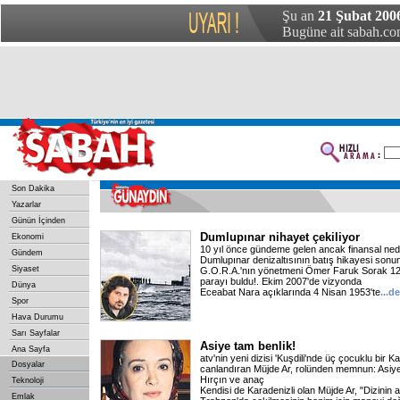
Şu an
21 Şubat 2006
Bugüne ait sabah.com
Son Dakika
Yazarlar
Günün İçinden
Dumlupınar nihayet çekiliyor
Ekonomi
10 yıl önce gündeme gelen ancak finansal ne
Gündem
Dumlupınar denizaltısının batış hikayesi sonun
Siyaset
G.O.R.A.'nın yönetmeni Ömer Faruk Sorak 12 mi
parayı buldu!. Ekim 2007'de vizyonda
Dünya
Eceabat Nara açıklarında 4 Nisan 1953'te
...d
Spor
Hava Durumu
Sarı Sayfalar
Asiye tam benlik!
Ana Sayfa
atv'nin yeni dizisi 'Kuşdili'nde üç çocuklu bir 
Dosyalar
canlandıran Müjde Ar, rolünden memnun: Asiy
Hırçın ve anaç
Teknoloji
Kendisi de Karadenizli olan Müjde Ar, "Dizinin
Emlak