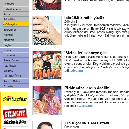
Trabzon'da çekilmesinin benim için manevi değ
Otomobil
Detaylı Arama
Arşiv
İşte 10.5 kıratlık yüzük
Etkinlikler
200 bin $
»
Günaydın
'Sevgililer Günü'nde Hollanda'da evlenen Sire
düşman çatlatıyor. Eşine 10.5 kıratlık tek taş
Televizyon
erkek arkadaşları kötü örnek olduğu için ateş
Astroloji
yüzükten gözlerini alamıyor. Sait Koç'tan alına
Magazin
Sağlık
Cuma
'Sizinkiler' sahneye çıktı
Cumartesi
Ünlü karikatürist Salih Memecan'la özdeşleşen '
BKM Tiyatro tarafından oyunlaştırıldı. "80. yıld
Pazar Sabah
oyuna sponsor olan Koç Holding sayesinde ço
İşte İnsan
oyunu ücretsiz izleyecek. Salih Memecan'ın çizd
adlı
...devamı
Sinema
20. YILA ÖZEL
Turizm Rehberi
Çizerler
Birbirimize kırgın değiliz
Pazar günkü şovunda İbrahim Tatlıses; kendis
çalışılan Yıldız Tilbe'yi ağırladı. Tatlıses, "Kırg
yeni bir program yapacağını ve kesinlikle paz
yayınlanmayacağını söyledi. Bir süre önce İbra
polemiğine
...devamı
'Öbür çocuk' Cem'i affetti
Özür diledi