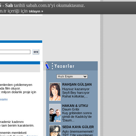
 - Salı
tarihli sabah.com.tr'yi okumaktasınız.
.tr içeriği için
tıklayın »
RAHŞAN GÜLŞAN
denlerden çekilemeyen
da film oluyor.
Huysuz kazanıyor
lyon dolarlık proje için
Seyfi Bey harcıyor
Rahat koltuklar,
...
evamı
HAKAN & UTKU
Daum Gribi
Kuş gribinden sonra
şimdi de Kadıköy'de
'Daum
...
Karadeniz kadınını
e tam benim karakterim.
SEDA KAYA GÜLER
Aşkı önemsememek!
 annemin memleketi
TRT 1'de yayınlanan