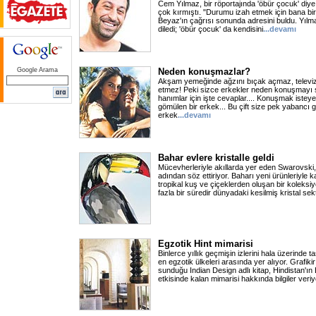
Cem Yılmaz, bir röportajında 'öbür çocuk' diye 
çok kırmıştı. "Durumu izah etmek için bana bir
Beyaz'ın çağrısı sonunda adresini buldu. Yılm
diledi; 'öbür çocuk' da kendisini
...devamı
Google Arama
Neden konuşmazlar?
Akşam yemeğinde ağzını bıçak açmaz, televiz
etmez! Peki sizce erkekler neden konuşmay
hanımlar için işte cevaplar.... Konuşmak istey
gömülen bir erkek... Bu çift size pek yabancı 
erkek
...devamı
Bahar evlere kristalle geldi
Mücevherleriyle akıllarda yer eden Swarovski, 
adından söz ettiriyor. Baharı yeni ürünleriyle 
tropikal kuş ve çiçeklerden oluşan bir koleksiy
fazla bir süredir dünyadaki kesilmiş kristal sek
Egzotik Hint mimarisi
Binlerce yıllık geçmişin izlerini hala üzerinde 
en egzotik ülkeleri arasında yer alıyor. Grafikir
sunduğu Indian Design adlı kitap, Hindistan'ın
etkisinde kalan mimarisi hakkında bilgiler veri