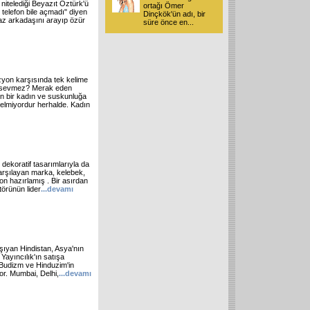
nitelediği Beyazıt Öztürk'ü
ortağı Ömer
 telefon bile açmadı" diyen
Dinçkök'ün adı, bir
az arkadaşını arayıp özür
süre önce en
...
yon karşısında tek kelime
ı sevmez? Merak eden
en bir kadın ve suskunluğa
gelmiyordur herhalde. Kadın
dekoratif tasarımlarıyla da
karşılayan marka, kelebek,
on hazırlamış . Bir asırdan
törünün lider
...devamı
taşıyan Hindistan, Asya'nın
 Yayıncılık'ın satışa
 Budizm ve Hinduzim'in
yor. Mumbai, Delhi,
...devamı