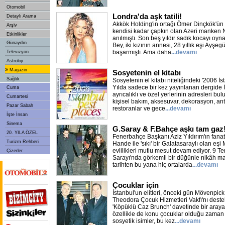
Otomobil
Londra'da aşk tatili!
Detaylı Arama
Akkök Holding'in ortağı Ömer Dinçkök'ün 
Arşiv
kendisi kadar çapkın olan Azeri manken N
Etkinlikler
anılmıştı. Son beş yıldır sadık kocayı oyn
Günaydın
Bey, iki kızının annesi, 28 yıllık eşi Ayşe
başarmıştı. Ama daha
...devamı
Televizyon
Astroloji
»
Magazin
Sosyetenin el kitabı
Sağlık
Sosyetenin el kitabı niteliğindeki '2006 İst
Yılda sadece bir kez yayınlanan dergide 
Cuma
ayrıcalıklı ve özel yerlerinin adresleri b
Cumartesi
kişisel bakım, aksesuvar, dekorasyon, anti
Pazar Sabah
restoranlar ve gece
...devamı
İşte İnsan
Sinema
G.Saray & F.Bahçe aşkı tam gaz
20. YILA ÖZEL
Fenerbahçe Başkanı Aziz Yıldırım'ın fanat
Turizm Rehberi
Hande ile 'sıkı' bir Galatasaraylı olan 
evlilikleri mutlu mesut devam ediyor. 9 
Çizerler
Sarayı'nda görkemli bir düğünle nikâh mas
tarihten bu yana hiç ortalarda
...devamı
Çocuklar için
İstanbul'un elitleri, önceki gün Mövenpick
Theodora Çocuk Hizmetleri Vakfı'nı dest
'Köpüklü Caz Brunch' davetinde bir araya 
özellikle de konu çocuklar olduğu zaman 
sosyetik isimler, bu kez
...devamı