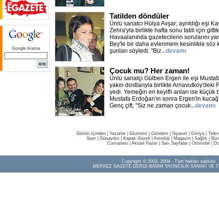
Tatilden döndüler
Ünlü sanatcı Hülya Avşar; ayrıldığı eşi Kay
Zehra'yla birlikte hafta sonu tatili için git
Havaalanında gazetecilerin sorularını yan
Bey'le bir daha evlenmem kesinlikle söz
Google Arama
şunları söyledi: "Biz
...devamı
Çocuk mu? Her zaman!
Ünlü sanatçı Gülben Ergen ile eşi Musta
yakın dostlarıyla birlikte Arnavutköy'dek
yedi. Yemeğin en keyifli anları ise küçük
Mustafa Erdoğan'ın sonra Ergen'in kucağ
Genç çift, "Siz ne zaman çocuk
...devamı
Günün İçinden
|
Yazarlar
|
Ekonomi
|
Gündem
|
Siyaset
|
Dünya |
Telev
Spor
|
Günaydın
|
Kapak Güzeli
|
Astroloji
|
Magazin
|
Sağlık
|
Biz
Cumartesi
|
Aktüel Pazar
|
Sarı Sayfalar
|
Otomobil
|
Do
Copyright © 2003, 2004 - Tüm hakları saklıdır.
MERKEZ GAZETE DERGİ BASIM YAYINCILIK SANAYİ VE T