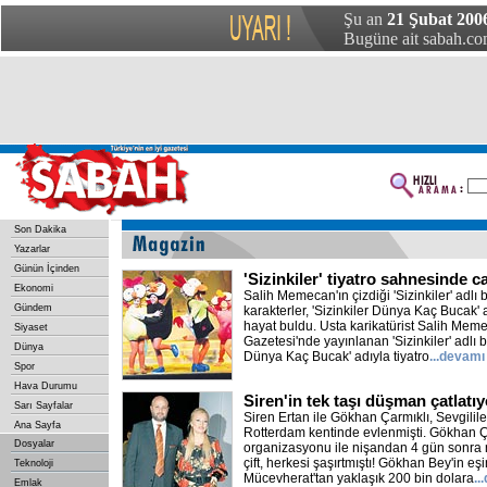
Şu an
21 Şubat 2006
Bugüne ait sabah.com
Son Dakika
Yazarlar
Günün İçinden
'Sizinkiler' tiyatro sahnesinde c
Ekonomi
Salih Memecan'ın çizdiği 'Sizinkiler' adlı 
Gündem
karakterler, 'Sizinkiler Dünya Kaç Bucak' 
hayat buldu. Usta karikatürist Salih Me
Siyaset
Gazetesi'nde yayınlanan 'Sizinkiler' adlı ba
Dünya
Dünya Kaç Bucak' adıyla tiyatro
...devamı
Spor
Hava Durumu
Siren'in tek taşı düşman çatlatıy
Sarı Sayfalar
Siren Ertan ile Gökhan Çarmıklı, Sevgili
Ana Sayfa
Rotterdam kentinde evlenmişti. Gökhan Ça
Dosyalar
organizasyonu ile nişandan 4 gün sonra
çift, herkesi şaşırtmıştı! Gökhan Bey'in eş
Teknoloji
Mücevherat'tan yaklaşık 200 bin dolara
..
Emlak