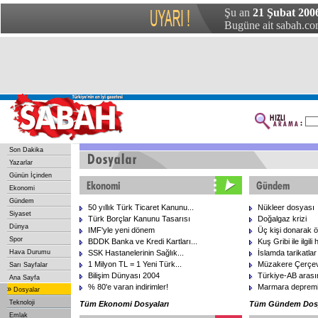
Şu an
21 Şubat 2006
Bugüne ait sabah.com
Son Dakika
Yazarlar
Günün İçinden
Ekonomi
Gündem
50 yıllık Türk Ticaret Kanunu...
Nükleer dosyası
Siyaset
Türk Borçlar Kanunu Tasarısı
Doğalgaz krizi
Dünya
IMF'yle yeni dönem
Üç kişi donarak ö
Spor
BDDK Banka ve Kredi Kartları...
Kuş Gribi ile ilgili
Hava Durumu
SSK Hastanelerinin Sağlık...
İslamda tarikatlar
1 Milyon TL = 1 Yeni Türk...
Müzakere Çerçev
Sarı Sayfalar
Bilişim Dünyası 2004
Türkiye-AB arasın
Ana Sayfa
% 80'e varan indirimler!
Marmara depremi
»
Dosyalar
Teknoloji
Tüm Ekonomi Dosyaları
Tüm Gündem Dosy
Emlak