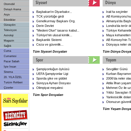
Otomobil
Detaylı Arama
Başbakan'ın Diyarbakır...
Irak'ta seçimler
Arşiv
TCK yürürlüğe girdi
AB Komisyonu'nun 
Etkinlikler
Genelkurmay Başkanı Org.
Almanya'da Başb
Günaydın
Derin Devlet
Londra'da terör d
Televizyon
"Medeni Olun" tasarısı kabul...
Türkiye Kehanetler
Türkiye'nin ulusal kimlik...
Maya kehanetleri
Astroloji
Başkanlık Sistemi
AB Konseyi'nin T
Magazin
Ceza ve güvenlik...
Dünyaya neler ol
Sağlık
Cuma
Tüm Siyaset Dosyaları
Tüm Dünya Dosyal
Cumartesi
Pazar Sabah
İşte İnsan
Şampiyonluğun öyküsü
Sevgililer Günü
Sinema
UEFA Şampiyonlar Ligi
Kurban Bayramını
20. YILA ÖZEL
Sporda şike ve şiddet
2006’da neler ol
Turizm Rehberi
Süreyya Ayhan Dosyası
Attila İlhan yaşamı
Olimpiyat meşalesi
Mehmet Öz ile uz
Çizerler
Yıldız Savaşları III
Tüm Spor Dosyaları
Yankesicilik doland
Otonuzun güvenliği
Tüm Yaşam Dosyal