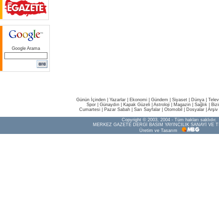
Google Arama
Günün İçinden
|
Yazarlar
|
Ekonomi
|
Gündem
|
Siyaset
|
Dünya |
Telev
Spor
|
Günaydın
|
Kapak Güzeli
|
Astroloji
|
Magazin
|
Sağlık
|
Biz
Cumartesi
|
Pazar Sabah
|
Sarı Sayfalar
|
Otomobil
|
Dosyalar
|
Arşiv
Copyright © 2003, 2004 - Tüm hakları saklıdır.
MERKEZ GAZETE DERGİ BASIM YAYINCILIK SANAYİ VE T
Üretim ve Tasarım