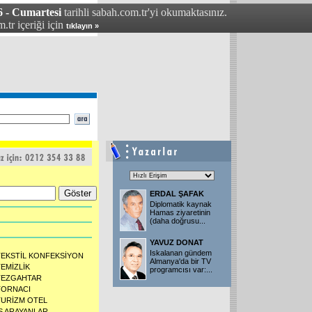
6 - Cumartesi
tarihli sabah.com.tr'yi okumaktasınız.
.tr içeriği için
tıklayın »
ERDAL ŞAFAK
Diplomatik kaynak
Hamas ziyaretinin
(daha doğrusu...
YAVUZ DONAT
Iskalanan gündem
TEKSTİL KONFEKSİYON
Almanya'da bir TV
TEMİZLİK
programcısı var:...
TEZGAHTAR
TORNACI
TURİZM OTEL
İŞ ARAYANLAR