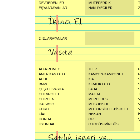
DEVREDENLER
MÜTEFERRİK
EŞYA ARAYANLAR
NAKLİYECİLER
Z
2. EL ARAYANLAR
ALFA ROMEO
JEEP
AMERİKAN OTO
KAMYON-KAMYONET
AUDI
KIA
BMW
KİRALIK OTO
ÇEŞİTLİ VASITA
LADA
CHEVROLET
MAZDA
CITROEN
MERCEDES
DAEWOO
MITSUBISHI
FORD
MOTORSİKLET-BİSİKLET
FİAT
NISSAN
İ
HONDA
OPEL
HYUNDAI
OTOBÜS-MİNİBÜS