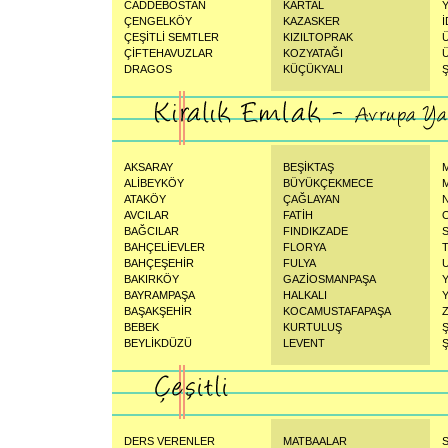
CADDEBOSTAN
KARTAL
ÇENGELKÖY
KAZASKER
ÇEŞİTLİ SEMTLER
KIZILTOPRAK
ÇİFTEHAVUZLAR
KOZYATAĞI
DRAGOS
KÜÇÜKYALI
AKSARAY
BEŞİKTAŞ
ALİBEYKÖY
BÜYÜKÇEKMECE
ATAKÖY
ÇAĞLAYAN
AVCILAR
FATİH
BAĞCILAR
FINDIKZADE
BAHÇELİEVLER
FLORYA
BAHÇEŞEHİR
FULYA
BAKIRKÖY
GAZİOSMANPAŞA
BAYRAMPAŞA
HALKALI
BAŞAKŞEHİR
KOCAMUSTAFAPAŞA
BEBEK
KURTULUŞ
BEYLİKDÜZÜ
LEVENT
Ş
DERS VERENLER
MATBAALAR
S