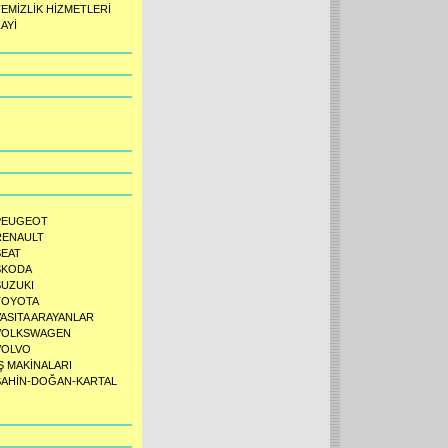
TEMİZLİK HİZMETLERİ
AYİ
PEUGEOT
RENAULT
SEAT
SKODA
SUZUKI
TOYOTA
VASITA ARAYANLAR
VOLKSWAGEN
VOLVO
Ş MAKİNALARI
ŞAHİN-DOĞAN-KARTAL