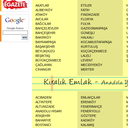
AKATLAR
ETİLER
ALİBEYKÖY
FATİH
ATAKÖY
FINDIKZADE
AVCILAR
FLORYA
BAĞCILAR
FULYA
BAHÇELİEVLER
GAZİOSMANPAŞA
Google Arama
BAHÇEŞEHİR
GÜNEŞLİ
BAKIRKÖY
HALKALI
BAYRAMPAŞA
KOCAMUSTAFAPAŞA
BAŞAKŞEHİR
KURTULUŞ
BEYLİKDÜZÜ
KÜÇÜKÇEKMECE
BEŞİKTAŞ
LALELİ
BÜYÜKÇEKMECE
LEVENT
Ş
ÇAĞLAYAN
MECİDİYEKÖY
CİHANGİR
MERTER
ACIBADEM
EMLAKÇILAR
ALTINTEPE
ERENKÖY
ALTUNİZADE
FENERBAHÇE
ANADOLU HİSARI
FENERYOLU
ATAŞEHİR
GÖZTEPE
BAHARİYE
KADIKÖY
BOSTANCI
KALAMIŞ