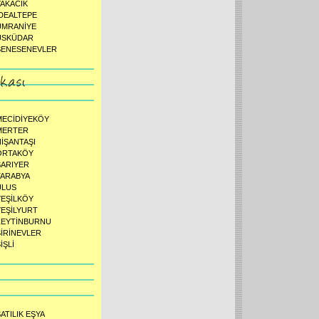
YAKACIK
İDEALTEPE
ÜMRANİYE
ÜSKÜDAR
ŞENESENEVLER
MECİDİYEKÖY
MERTER
NİŞANTAŞI
ORTAKÖY
SARIYER
TARABYA
ULUS
YEŞİLKÖY
YEŞİLYURT
ZEYTİNBURNU
ŞİRİNEVLER
İŞLİ
ATILIK EŞYA