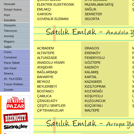
Otomobil
ELEKTRİK ELEKTRONİK
PAZARLAMA SATIŞ
EMLAKÇI
SAĞLIK
Detaylı Arama
GARSON
SEKRETER
Arşiv
GÜVENLİK ELEMANI
SİGORTA
Etkinlikler
Günaydın
Televizyon
Astroloji
Magazin
Sağlık
ACIBADEM
DRAGOS
Cuma
ALTINTEPE
ERENKÖY
Cumartesi
ALTUNİZADE
FENERYOLU
ANADOLU HİSARI
GÖZTEPE
Pazar Sabah
ATAŞEHİR
KADIKÖY
İşte İnsan
BAĞLARBAŞI
KALAMIŞ
Sinema
BAHARİYE
KARTAL
20. YILA ÖZEL
BEYKOZ
KAZASKER
Turizm Rehberi
BEYLERBEYİ
KIZILTOPRAK
Çizerler
BOSTANCI
KOZYATAĞI
ÇAMLICA
KOŞUYOLU
ÇENGELKÖY
KUZGUNCUK
ÇEŞİTLİ SEMTLER
KÜÇÜKYALI
ÇİFTEHAVUZLAR
MALTEPE