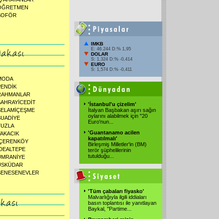
ÖĞRETMEN
ŞOFÖR
IMKB
E: 46.244 D:% 1,95
DOLAR
S: 1,324 D:% -0,414
EURO
S: 1,574 D:% -0,411
MODA
PENDİK
RAHMANLAR
SAHRAYİCEDİT
'İstanbul'u çizelim'
SELAMİÇEŞME
İtalyan Başbakan aşırı sağın
oylarını alabilmek için "20
SUADİYE
Euro'nun...
TUZLA
'Guantanamo acilen
YAKACIK
kapatılmalı'
İÇERENKÖY
Birleşmiş Milletler'in (BM)
İDEALTEPE
terör şüphelilerinin
tutulduğu...
ÜMRANİYE
ÜSKÜDAR
ŞENESENEVLER
'Tüm çabaları fiyasko'
Malvarlığıyla ilgili iddiaları
basın toplantısı ile yanıtlayan
Baykal, "Partime...