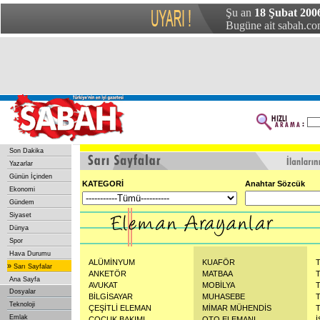
Şu an
18 Şubat 200
Bugüne ait sabah.com
Son Dakika
Yazarlar
Günün İçinden
KATEGORİ
Anahtar Sözcük
Ekonomi
Gündem
Siyaset
Dünya
Spor
Hava Durumu
ALÜMİNYUM
KUAFÖR
»
Sarı Sayfalar
ANKETÖR
MATBAA
Ana Sayfa
AVUKAT
MOBİLYA
Dosyalar
BİLGİSAYAR
MUHASEBE
Teknoloji
ÇEŞİTLİ ELEMAN
MİMAR MÜHENDİS
Emlak
ÇOCUK BAKIMI
OTO ELEMANI