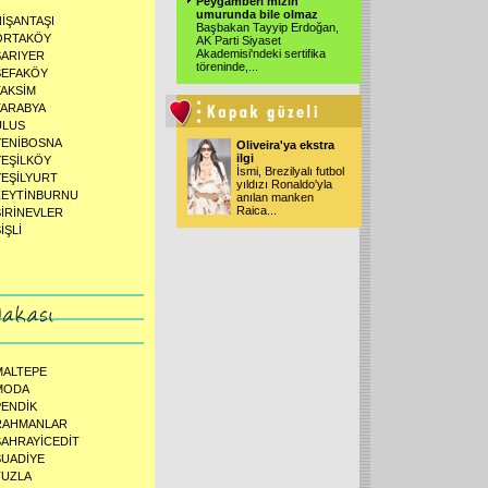
Peygamberi mizin
umurunda bile olmaz
NİŞANTAŞI
Başbakan Tayyip Erdoğan,
ORTAKÖY
AK Parti Siyaset
Akademisi'ndeki sertifika
SARIYER
töreninde,...
SEFAKÖY
TAKSİM
TARABYA
ULUS
YENİBOSNA
Oliveira'ya ekstra
ilgi
YEŞİLKÖY
İsmi, Brezilyalı futbol
YEŞİLYURT
yıldızı Ronaldo'yla
ZEYTİNBURNU
anılan manken
Raica...
ŞİRİNEVLER
İŞLİ
MALTEPE
MODA
PENDİK
RAHMANLAR
SAHRAYİCEDİT
SUADİYE
TUZLA