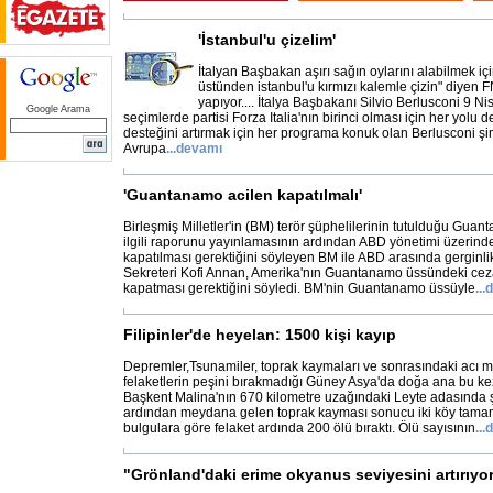
'İstanbul'u çizelim'
İtalyan Başbakan aşırı sağın oylarını alabilmek iç
üstünden istanbul'u kırmızı kalemle çizin" diyen FN l
yapıyor.... İtalya Başbakanı Silvio Berlusconi 9 N
Google Arama
seçimlerde partisi Forza Italia'nın birinci olması için her yolu 
desteğini artırmak için her programa konuk olan Berlusconi şi
Avrupa
...
devamı
'Guantanamo acilen kapatılmalı'
Birleşmiş Milletler'in (BM) terör şüphelilerinin tutulduğu Gua
ilgili raporunu yayınlamasının ardından ABD yönetimi üzerinde
kapatılması gerektiğini söyleyen BM ile ABD arasında gerginl
Sekreteri Kofi Annan, Amerika'nın Guantanamo üssündeki ceza
kapatması gerektiğini söyledi. BM'nin Guantanamo üssüyle
...
d
Filipinler'de heyelan: 1500 kişi kayıp
Depremler,Tsunamiler, toprak kaymaları ve sonrasındaki acı m
felaketlerin peşini bırakmadığı Güney Asya'da doğa ana bu kez 
Başkent Malina'nın 670 kilometre uzağındaki Leyte adasında şi
ardından meydana gelen toprak kayması sonucu iki köy tamamen
bulgulara göre felaket ardında 200 ölü bıraktı. Ölü sayısının
...
d
"Grönland'daki erime okyanus seviyesini artırıyo