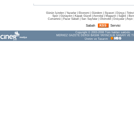
Günün İçinden
|
Yazarlar
|
Ekonomi
|
Gündem
|
Siyaset
|
Dünya |
Telev
Spor
|
Günaydın
|
Kapak Güzeli
|
Astroloji
|
Magazin
|
Sağlık
|
Bizi
Cumartesi
|
Pazar Sabah
|
Sarı Sayfalar
|
Otomobil
|
Dosyalar
|
Arşiv
Sabah
Servisi
Copyright © 2003-2006 Tüm hakları saklıdır.
MERKEZ GAZETE DERGİ BASIM YAYINCILIK SANAYİ VE Tİ
Üretim ve Tasarım