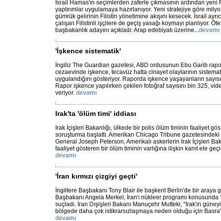
İsrail Hamas'ın seçimlerden zaferle çıkmasının ardından yeni F
yaptırımlar uygulamaya hazırlanıyor. Yeni stratejiye göre milyo
gümrük gelirinin Filistin yönetimine akışını kesecek. İsrail ayrı
çalışan Filistinli işçilere de geçiş yasağı koymayı planlıyor. 
başbakanlık adayını açıkladı: Arap edebiyatı üzerine
...
devamı
'İşkence sistematik'
İngiliz The Guardian gazetesi, ABD ordusunun Ebu Garib rap
cezaevinde işkence, tecavüz hatta cinayet olaylarının sistemati
uygulandığını gösteriyor. Raporda işkence yaşayanların sayısı b
Rapor işkence yapılırken çekilen fotoğraf sayısını bin 325, vid
veriyor.
devamı
Irak'ta 'ölüm timi' iddiası
Irak İçişleri Bakanlığı, ülkede bir polis ölüm timinin faaliyet gös
soruşturma başlattı. Amerikan Chicago Tribune gazetesindeki 
General Joseph Peterson, Amerikalı askerlerin Irak İçişleri B
faaliyet gösteren bir ölüm timinin varlığına ilişkin kanıt ele geçi
devamı
'İran kırmızı çizgiyi geçti'
İngiltere Başbakanı Tony Blair ile başkent Berlin'de bir araya
Başbakanı Angela Merkel, İran'ı nükleer programı konusunda 'k
suçladı. İran Dışişleri Bakanı Manuçehr Mutteki, "Irak'ın güneyin
bölgede daha çok istikrarsızlaşmaya neden olduğu için Basra'd
devamı