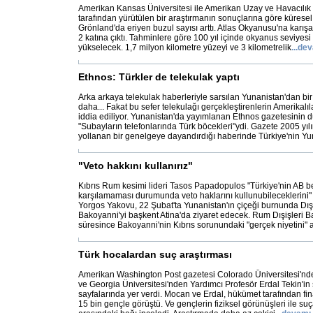
Amerikan Kansas Üniversitesi ile Amerikan Uzay ve Havacılık
tarafından yürütülen bir araştırmanın sonuçlarına göre küres
Grönland'da eriyen buzul sayısı arttı. Atlas Okyanusu'na karışa
2 katına çıktı. Tahminlere göre 100 yıl içinde okyanus seviyesi
yükselecek. 1,7 milyon kilometre yüzeyi ve 3 kilometrelik
...
dev
Ethnos: Türkler de telekulak yaptı
Arka arkaya telekulak haberleriyle sarsılan Yunanistan'dan bir
daha... Fakat bu sefer telekulağı gerçekleştirenlerin Amerikalıl
iddia ediliyor. Yunanistan'da yayımlanan Ethnos gazetesinin 
"Subayların telefonlarında Türk böcekleri"ydi. Gazete 2005 yı
yollanan bir genelgeye dayandırdığı haberinde Türkiye'nin Y
"Veto hakkını kullanırız"
Kıbrıs Rum kesimi lideri Tasos Papadopulos "Türkiye'nin AB be
karşılamaması durumunda veto haklarını kullunubileceklerini" 
Yorgos Yakovu, 22 Şubat'ta Yunanistan'ın çiçeği burnunda Dış
Bakoyanni'yi başkent Atina'da ziyaret edecek. Rum Dışişleri Ba
süresince Bakoyanni'nin Kıbrıs sorunundaki "gerçek niyetini"
Türk hocalardan suç araştırması
Amerikan Washington Post gazetesi Colorado Üniversitesi'nde
ve Georgia Üniversitesi'nden Yardımcı Profesör Erdal Tekin'in
sayfalarında yer verdi. Mocan ve Erdal, hükümet tarafından fi
15 bin gençle görüştü. Ve gençlerin fiziksel görünüşleri ile suça