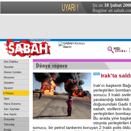
Şu an
18 Şubat 200
Bugüne ait sabah.com
Son Dakika
Yazarlar
Günün İçinden
Irak'ta saldı
Ekonomi
Gündem
Irak'ın başkenti Bağd
Siyaset
yerleştirilen bombanı
»
Dünya
sonucu 3 Iraklı sivil
Spor
yaralandığı bildirildi
doğusundaki Gadir b
Hava Durumu
sabah, sivillerin bu
Sarı Sayfalar
yerleştirilen bombaya 
Ana Sayfa
Bu arada yine başke
Dosyalar
otoyola yerleştirile
Teknoloji
sonucu, bir petrol tankerini koruyan 2 Iraklı polis öldü
Emlak