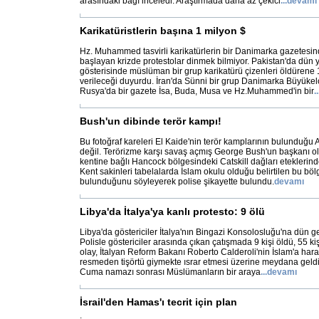
arasındaki bağı inceledi. Araştırmada daha az çekici
...
devamı
Karikatüristlerin başına 1 milyon $
Hz. Muhammed tasvirli karikatürlerin bir Danimarka gazetesin
başlayan krizde protestolar dinmek bilmiyor. Pakistan'da dün y
gösterisinde müslüman bir grup karikatürü çizenleri öldürene 
verileceği duyurdu. İran'da Sünni bir grup Danimarka Büyükelç
Rusya'da bir gazete İsa, Buda, Musa ve Hz.Muhammed'in bir
..
Bush'un dibinde terör kampı!
Bu fotoğraf kareleri El Kaide'nin terör kamplarının bulunduğu
değil. Terörizme karşı savaş açmış George Bush'un başkanı 
kentine bağlı Hancock bölgesindeki Catskill dağları eteklerind
Kent sakinleri tabelalarda İslam okulu olduğu belirtilen bu bö
bulunduğunu söyleyerek polise şikayette bulundu.
devamı
Libya'da İtalya'ya kanlı protesto: 9 ölü
Libya'da göstericiler İtalya'nın Bingazi Konsolosluğu'na dün ge
Polisle göstericiler arasında çıkan çatışmada 9 kişi öldü, 55 ki
olay, İtalyan Reform Bakanı Roberto Calderoli'nin İslam'a harak
resmeden tişörtü giymekte ısrar etmesi üzerine meydana geldi
Cuma namazı sonrası Müslümanların bir araya
...
devamı
İsrail'den Hamas'ı tecrit için plan