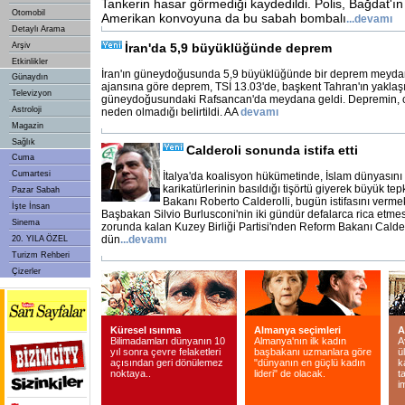
Tankerin hasar görmediği kaydedildi. Polis, Bağdat'ı
Otomobil
Amerikan konvoyuna da bu sabah bombalı
...
devamı
Detaylı Arama
Arşiv
İran'da 5,9 büyüklüğünde deprem
Etkinlikler
İran'ın güneydoğusunda 5,9 büyüklüğünde bir deprem meydan
Günaydın
ajansına göre deprem, TSİ 13.03'de, başkent Tahran'ın yaklaş
Televizyon
güneydoğusundaki Rafsancan'da meydana geldi. Depremin, c
Astroloji
neden olmadığı belirtildi. AA
devamı
Magazin
Sağlık
Calderoli sonunda istifa etti
Cuma
Cumartesi
İtalya'da koalisyon hükümetinde, İslam dünyasını
karikatürlerinin basıldığı tişörtü giyerek büyük te
Pazar Sabah
Bakanı Roberto Calderolli, bugün istifasını verme
İşte İnsan
Başbakan Silvio Burlusconi'nin iki gündür defalarca rica etmes
Sinema
zorunda kalan Kuzey Birliği Partisi'nden Reform Bakanı Caldero
dün
...
devamı
20. YILA ÖZEL
Turizm Rehberi
Çizerler
Küresel ısınma
Almanya seçimleri
A
Bilimadamları dünyanın 10
Almanya'nın ilk kadın
A
yıl sonra çevre felaketleri
başbakanı uzmanlara göre
ü
açısından geri dönülemez
"dünyanın en güçlü kadın
k
noktaya..
lideri" de olacak.
t
i