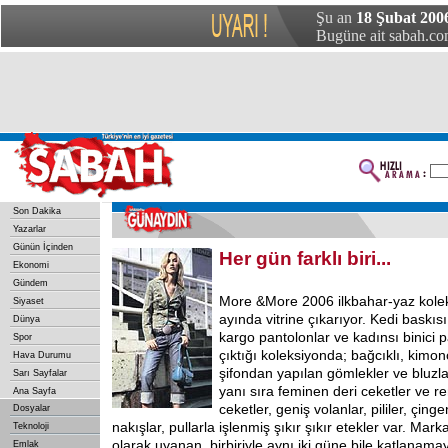
Şu an
18 Şubat 200
Bugüne ait sabah.com
Son Dakika
Yazarlar
Günün İçinden
Her gün farklı biri...
Ekonomi
Gündem
More &More 2006 ilkbahar-yaz kole
Siyaset
ayında vitrine çıkarıyor. Kedi baskısı
Dünya
kargo pantolonlar ve kadınsı binici 
Spor
çıktığı koleksiyonda; bağcıklı, kimon
Hava Durumu
şifondan yapılan gömlekler ve bluzl
Sarı Sayfalar
yanı sıra feminen deri ceketler ve r
Ana Sayfa
ceketler, geniş volanlar, pililer, çing
Dosyalar
nakışlar, pullarla işlenmiş şıkır şıkır etekler var. Mar
Teknoloji
olarak uyanan, birbiriyle aynı iki güne bile katlanamay
Emlak