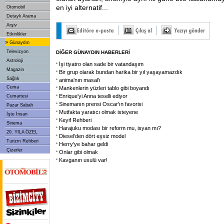
en iyi alternatif...
Otomobil
Detaylı Arama
Arşiv
Etkinlikler
»
Günaydın
Televizyon
DİĞER GÜNAYDIN HABERLERİ
Astroloji
İşi tiyatro olan sade bir vatandaşım
Magazin
Bir grup olarak bundan harika bir yıl yaşayamazdık
Sağlık
anima'nın masal'ı
Cuma
Mankenlerin yüzleri tablo gibi boyandı
Enrique'yi Anna teselli ediyor
Cumartesi
Sinemanın prensi Oscar'ın favorisi
Pazar Sabah
Mutfakta yaratıcı olmak isteyene
İşte İnsan
Keyif Rehberi
Sinema
Harajuku modası bir reform mu, isyan mı?
20. YILA ÖZEL
Diesel'den dört eşsiz model
Turizm Rehberi
Herry'ye bahar geldi
Çizerler
Onlar gibi olmak
Kavganın usulü var!