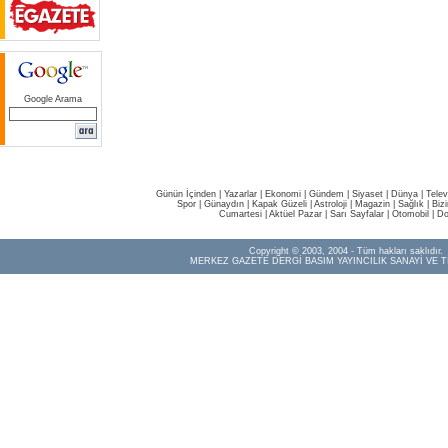
Google Arama
Günün İçinden
|
Yazarlar
|
Ekonomi
|
Gündem
|
Siyaset
|
Dünya |
Telev
Spor
|
Günaydın
|
Kapak Güzeli
|
Astroloji
|
Magazin
|
Sağlık
|
Biz
Cumartesi
|
Aktüel Pazar
|
Sarı Sayfalar
|
Otomobil
|
Do
Copyright © 2003, 2004 - Tüm hakları saklıdır.
MERKEZ GAZETE DERGİ BASIM YAYINCILIK SANAYİ VE T