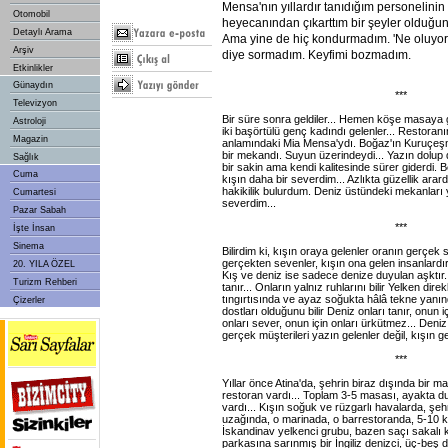
Mensa'nın yıllardır tanıdığım personelinin
Otomobil
heyecanından çıkarttım bir şeyler olduğun
Detaylı Arama
Ama yine de hiç kondurmadım. 'Ne oluyor
Arşiv
diye sormadım. Keyfimi bozmadım.
Etkinlikler
Günaydın
***
Televizyon
Bir süre sonra geldiler... Hemen köşe masaya 
Astroloji
iki başörtülü genç kadındı gelenler... Restoranı
Magazin
anlamındaki Mia Mensa'ydı. Boğaz'ın Kuruçeşm
bir mekandı. Suyun üzerindeydi... Yazın dolup d
Sağlık
bir sakin ama kendi kalitesinde sürer giderdi.
Cuma
kışın daha bir severdim... Azlıkta güzellik ara
hakikilik bulurdum. Deniz üstündeki mekanları 
Cumartesi
severdim...
Pazar Sabah
***
İşte İnsan
Sinema
Bilirdim ki, kışın oraya gelenler oranın gerçek sa
gerçekten sevenler, kışın ona gelen insanlardır
20. YILA ÖZEL
Kış ve deniz ise sadece denize duyulan aşktır..
Turizm Rehberi
tanır... Onların yalnız ruhlarını bilir Yelken direk
tıngırtısında ve ayaz soğukta hâlâ tekne yanın
Çizerler
dostları olduğunu bilir Deniz onları tanır, onun 
onları sever, onun için onları ürkütmez... Deni
gerçek müşterileri yazın gelenler değil, kışın 
***
Yıllar önce Atina'da, şehrin biraz dışında bir m
restoran vardı... Toplam 3-5 masası, ayakta dur
vardı... Kışın soğuk ve rüzgarlı havalarda, şehrin
uzağında, o marinada, o barrestoranda, 5-10 ki
İskandinav yelkenci grubu, bazen saçı sakalı
parkasına sarınmış bir İngiliz denizci, üç-beş 