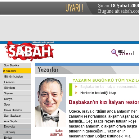
Şu an
18 Şubat 200
Bugüne ait sabah.com
Son Dakika
»
Yazarlar
Günün İçinden
Ekonomi
Başbakan'ın kızı İtalyan restoranında..
Gündem
Herkesin beklediği kitap
Siyaset
Dünya
Başbakan'ın kızı İtalyan restor
Spor
Hava Durumu
Ogece, oraya girdiğim anda anladım her
zamanki restoranımda, akşam yaşanacak
Sarı Sayfalar
farklılığı... Geç saatte rezerv tutulan köşe
Ana Sayfa
masadan anladım, o akşam oraya başka
Dosyalar
birilerinin geleceğini... Yazın en in
Teknoloji
mekanlarından Boğaz üstündeki Mia
Emlak