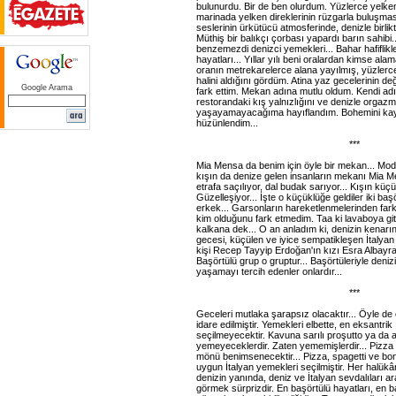
bulunurdu. Bir de ben olurdum. Yüzlerce yelkenl
marinada yelken direklerinin rüzgarla buluşma
seslerinin ürkütücü atmosferinde, denizle birlik
Müthiş bir balıkçı çorbası yapardı barın sahibi.
benzemezdi denizci yemekleri... Bahar hafiflik
hayatları... Yıllar yılı beni oralardan kimse alam
oranın metrekarelerce alana yayılmış, yüzlerce
halini aldığını gördüm. Atina yaz gecelerinin 
Google Arama
fark ettim. Mekan adına mutlu oldum. Kendi ad
restorandaki kış yalnızlığını ve denizle orgazm
yaşayamayacağıma hayıflandım. Bohemini kayb
hüzünlendim...
***
Mia Mensa da benim için öyle bir mekan... Moda
kışın da denize gelen insanların mekanı Mia M
etrafa saçılıyor, dal budak sarıyor... Kışın küçü
Güzelleşiyor... İşte o küçüklüğe geldiler iki ba
erkek... Garsonların hareketlenmelerinden farkı
kim olduğunu fark etmedim. Taa ki lavaboya g
kalkana dek... O an anladım ki, denizin kenarı
gecesi, küçülen ve iyice sempatikleşen İtalya
kişi Recep Tayyip Erdoğan'ın kızı Esra Albayrak 
Başörtülü grup o gruptur... Başörtüleriyle deniz
yaşamayı tercih edenler onlardır...
***
Geceleri mutlaka şarapsız olacaktır... Öyle de 
idare edilmiştir. Yemekleri elbette, en eksantri
seçilmeyecektir. Kavuna sarılı proşutto ya da 
yemeyeceklerdir. Zaten yememişlerdir... Pizza ve
mönü benimsenecektir... Pizza, spagetti ve bonf
uygun İtalyan yemekleri seçilmiştir. Her halü
denizin yanında, deniz ve İtalyan sevdalıları 
görmek sürprizdir. En başörtülü hayatları, en