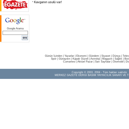
Kavganın usulü var!
Google Arama
Günün İçinden
|
Yazarlar
|
Ekonomi
|
Gündem
|
Siyaset
|
Dünya |
Telev
Spor
|
Günaydın
|
Kapak Güzeli
|
Astroloji
|
Magazin
|
Sağlık
|
Biz
Cumartesi
|
Aktüel Pazar
|
Sarı Sayfalar
|
Otomobil
|
Do
Copyright © 2003, 2004 - Tüm hakları saklıdır.
MERKEZ GAZETE DERGİ BASIM YAYINCILIK SANAYİ VE T