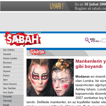
Şu an
18 Şubat 200
Bugüne ait sabah.com
Son Dakika
Yazarlar
Günün İçinden
Mankenlerin yü
Ekonomi
gibi boyandı
Gündem
Siyaset
Dünya
Modanın
en önemli 
Spor
olan Londra, bir sür
Hava Durumu
tasarımcıları ağırlı
Sarı Sayfalar
Ashley Isham, Lond
Ana Sayfa
kapsamında düzenledi
Dosyalar
2007 sonbahar-kış k
Teknoloji
tanıttı. Defilede mankenler, en az kıyafetler kadar ota
Emlak