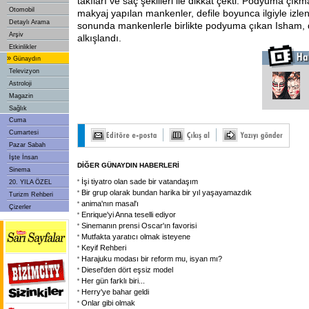
takıları ve saç şekilleri ile dikkat çekti. Podyuma çı
Otomobil
makyaj yapılan mankenler, defile boyunca ilgiyle izlen
Detaylı Arama
sonunda mankenlerle birlikte podyuma çıkan Isham, 
Arşiv
alkışlandı.
Etkinlikler
»
Günaydın
Televizyon
Astroloji
Magazin
Sağlık
Cuma
Cumartesi
Pazar Sabah
İşte İnsan
DİĞER GÜNAYDIN HABERLERİ
Sinema
İşi tiyatro olan sade bir vatandaşım
20. YILA ÖZEL
Bir grup olarak bundan harika bir yıl yaşayamazdık
Turizm Rehberi
anima'nın masal'ı
Çizerler
Enrique'yi Anna teselli ediyor
Sinemanın prensi Oscar'ın favorisi
Mutfakta yaratıcı olmak isteyene
Keyif Rehberi
Harajuku modası bir reform mu, isyan mı?
Diesel'den dört eşsiz model
Her gün farklı biri...
Herry'ye bahar geldi
Onlar gibi olmak