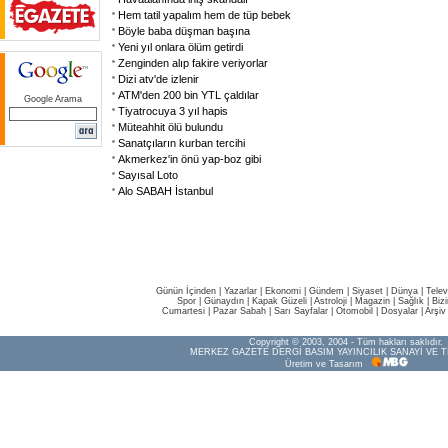
Hem tatil yapalım hem de tüp bebek
Böyle baba düşman başına
Yeni yıl onlara ölüm getirdi
Zenginden alıp fakire veriyorlar
Dizi atv'de izlenir
ATM'den 200 bin YTL çaldılar
Google Arama
Tiyatrocuya 3 yıl hapis
Müteahhit ölü bulundu
Sanatçıların kurban tercihi
Akmerkez'in önü yap-boz gibi
Sayısal Loto
Alo SABAH İstanbul
Günün İçinden
|
Yazarlar
|
Ekonomi
|
Gündem
|
Siyaset
|
Dünya |
Telev
Spor
|
Günaydın
|
Kapak Güzeli
|
Astroloji
|
Magazin
|
Sağlık
|
Biz
Cumartesi
|
Pazar Sabah
|
Sarı Sayfalar
|
Otomobil
|
Dosyalar
|
Arşiv
Copyright © 2003, 2004 - Tüm hakları saklıdır.
MERKEZ GAZETE DERGİ BASIM YAYINCILIK SANAYİ VE T
Üretim ve Tasarım