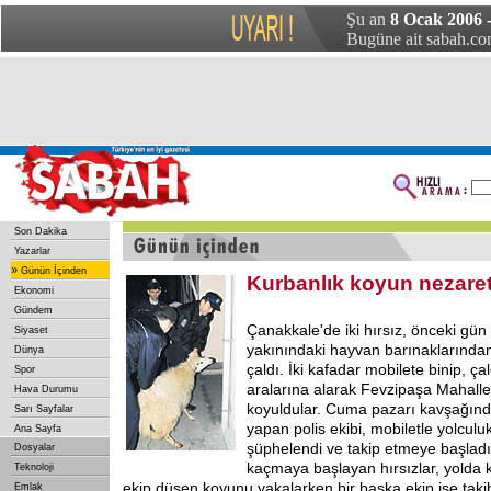
Şu an
8 Ocak 2006 
Bugüne ait sabah.com
Son Dakika
Yazarlar
»
Günün İçinden
Kurbanlık koyun nezarete
Ekonomi
Gündem
Çanakkale'de iki hırsız, önceki gü
Siyaset
yakınındaki hayvan barınaklarından
Dünya
çaldı. İki kafadar mobilete binip, ça
Spor
aralarına alarak Fevzipaşa Mahalle
Hava Durumu
koyuldular. Cuma pazarı kavşağınd
Sarı Sayfalar
yapan polis ekibi, mobiletle yolculu
Ana Sayfa
şüphelendi ve takip etmeye başladı
Dosyalar
kaçmaya başlayan hırsızlar, yolda 
Teknoloji
ekip düşen koyunu yakalarken bir başka ekip ise taki
Emlak