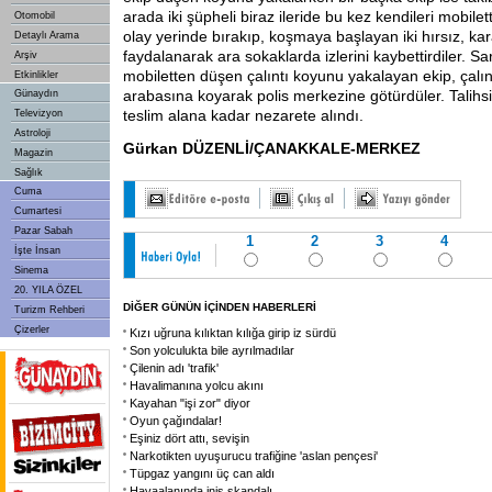
arada iki şüpheli biraz ileride bu kez kendileri mobilet
Otomobil
olay yerinde bırakıp, koşmaya başlayan iki hırsız, ka
Detaylı Arama
faydalanarak ara sokaklarda izlerini kaybettirdiler. S
Arşiv
mobiletten düşen çalıntı koyunu yakalayan ekip, çalı
Etkinlikler
arabasına koyarak polis merkezine götürdüler. Talihsi
Günaydın
teslim alana kadar nezarete alındı.
Televizyon
Astroloji
Gürkan DÜZENLİ/ÇANAKKALE-MERKEZ
Magazin
Sağlık
Cuma
Cumartesi
Pazar Sabah
1
2
3
4
İşte İnsan
Sinema
20. YILA ÖZEL
DİĞER GÜNÜN İÇİNDEN HABERLERİ
Turizm Rehberi
Çizerler
Kızı uğruna kılıktan kılığa girip iz sürdü
Son yolculukta bile ayrılmadılar
Çilenin adı 'trafik'
Havalimanına yolcu akını
Kayahan "işi zor" diyor
Oyun çağındalar!
Eşiniz dört attı, sevişin
Narkotikten uyuşurucu trafiğine 'aslan pençesi'
Tüpgaz yangını üç can aldı
Havaalanında iniş skandalı