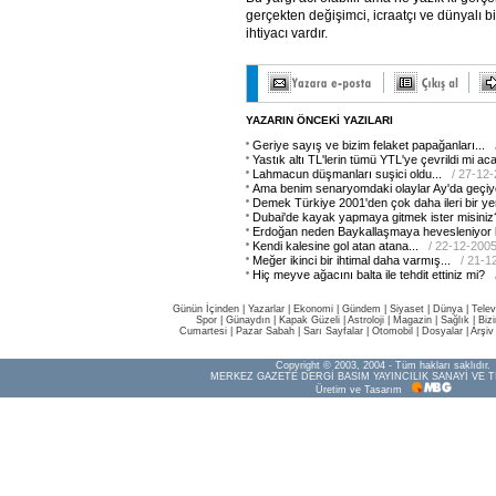
gerçekten değişimci, icraatçı ve dünyalı b
ihtiyacı vardır.
YAZARIN ÖNCEKİ YAZILARI
Geriye sayış ve bizim felaket papağanları...
Yastık altı TL'lerin tümü YTL'ye çevrildi mi a
Lahmacun düşmanları suşici oldu...
/ 27-12
Ama benim senaryomdaki olaylar Ay'da geçiyo
Demek Türkiye 2001'den çok daha ileri bir y
Dubai'de kayak yapmaya gitmek ister misiniz
Erdoğan neden Baykallaşmaya hevesleniyor 
Kendi kalesine gol atan atana...
/ 22-12-200
Meğer ikinci bir ihtimal daha varmış...
/ 21-1
Hiç meyve ağacını balta ile tehdit ettiniz mi?
Günün İçinden
|
Yazarlar
|
Ekonomi
|
Gündem
|
Siyaset
|
Dünya |
Telev
Spor
|
Günaydın
|
Kapak Güzeli
|
Astroloji
|
Magazin
|
Sağlık
|
Biz
Cumartesi
|
Pazar Sabah
|
Sarı Sayfalar
|
Otomobil
|
Dosyalar
|
Arşiv
Copyright © 2003, 2004 - Tüm hakları saklıdır.
MERKEZ GAZETE DERGİ BASIM YAYINCILIK SANAYİ VE T
Üretim ve Tasarım