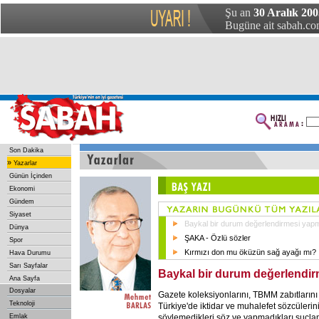
Şu an
30 Aralık 20
Bugüne ait sabah.com
Son Dakika
»
Yazarlar
Günün İçinden
Ekonomi
Gündem
Siyaset
Baykal bir durum değerlendirmesi yapm
Dünya
ŞAKA - Özlü sözler
Spor
Kırmızı don mu öküzün sağ ayağı mı?
Hava Durumu
Sarı Sayfalar
Baykal bir durum değerlendir
Ana Sayfa
Dosyalar
Gazete koleksiyonlarını, TBMM zabıtlarını k
Teknoloji
Türkiye'de iktidar ve muhalefet sözcülerini
söylemedikleri söz ve yapmadıkları suçla
Emlak