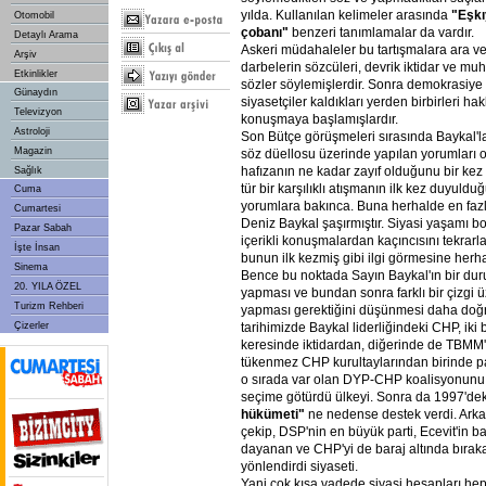
yılda. Kullanılan kelimeler arasında
"Eşkı
Otomobil
çobanı"
benzeri tanımlamalar da vardır.
Detaylı Arama
Askeri müdahaleler bu tartışmalara ara ve
Arşiv
darbelerin sözcüleri, devrik iktidar ve mu
Etkinlikler
sözler söylemişlerdir. Sonra demokrasiy
Günaydın
siyasetçiler kaldıkları yerden birbirleri ha
Televizyon
konuşmaya başlamışlardır.
Astroloji
Son Bütçe görüşmeleri sırasında Baykal'l
Magazin
söz düellosu üzerinde yapılan yorumları 
hafızanın ne kadar zayıf olduğunu bir ke
Sağlık
tür bir karşılıklı atışmanın ilk kez duyul
Cuma
yorumlara bakınca. Buna herhalde en fa
Cumartesi
Deniz Baykal şaşırmıştır. Siyasi yaşamı b
Pazar Sabah
içerikli konuşmalardan kaçıncısını tekrarl
İşte İnsan
bunun ilk kezmiş gibi ilgi görmesine herha
Sinema
Bence bu noktada Sayın Baykal'ın bir du
20. YILA ÖZEL
yapması ve bundan sonra farklı bir çizgi ü
Turizm Rehberi
yapması gerektiğini düşünmesi daha doğru
tarihimizde Baykal liderliğindeki CHP, iki 
Çizerler
keresinde iktidardan, diğerinde de TBMM'
tükenmez CHP kurultaylarından birinde pa
o sırada var olan DYP-CHP koalisyonunu
seçime götürdü ülkeyi. Sonra da 1997'dek
hükümeti"
ne nedense destek verdi. Arka
çekip, DSP'nin en büyük parti, Ecevit'in
dayanan ve CHP'yi de baraj altında bırak
yönlendirdi siyaseti.
Yani çok kısa vadede siyasi hesapları hep y