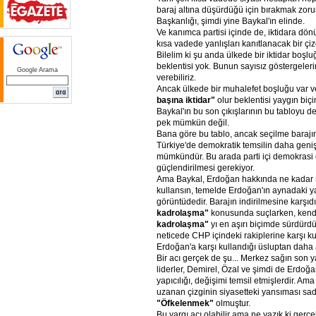
baraj altına düşürdüğü için bırakmak zor
Başkanlığı, şimdi yine Baykal'ın elinde.
Ve kanımca partisi içinde de, iktidara dön
kısa vadede yanlışları kanıtlanacak bir çizg
Bilelim ki şu anda ülkede bir iktidar boşlu
beklentisi yok. Bunun sayısız göstergeler
Google Arama
verebiliriz.
Ancak ülkede bir muhalefet boşluğu var 
başına
iktidar"
olur beklentisi yaygın biçi
Baykal'ın bu son çıkışlarının bu tabloyu d
pek mümkün değil.
Bana göre bu tablo, ancak seçilme barajını
Türkiye'de demokratik temsilin daha genişl
mümkündür. Bu arada parti içi demokrasi
güçlendirilmesi gerekiyor.
Ama Baykal, Erdoğan hakkında ne kadar se
kullansın, temelde Erdoğan'ın aynadaki y
görüntüdedir. Barajın indirilmesine karşıdır
kadrolaşma"
konusunda suçlarken, kendi
kadrolaşma"
yı en aşırı biçimde sürdürdüğ
neticede CHP içindeki rakiplerine karşı ku
Erdoğan'a karşı kullandığı üsluptan daha a
Bir acı gerçek de şu... Merkez sağın son y
liderler, Demirel, Özal ve şimdi de Erdoğan
yapıcılığı, değişimi temsil etmişlerdir. Ama
uzanan çizginin siyasetteki yansıması s
"Öfkelenmek"
olmuştur.
Bu yargı acı olabilir ama ne yazık ki gerçe