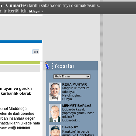
5 - Cumartesi
tarihli sabah.com.tr'yi okumaktasınız.
.tr içeriği için
tıklayın »
REHA MUHTAR
lmayan ve gerekli
Mağrur ile mazlum
edebiyatı!..
kurbanlık olarak
Ne olmuştur...
Dünya...
MEHMET BARLAS
 Genel Müdürlüğü
Dubai'de kayak
yapmaya gitmek ister
eri ile ilgili genelge
misiniz?
ardan insanlara geçen
Dubai'deki...
 hastalıkların ülkede hala
SAVAŞ AY
m ettiği bildirildi.
Kapıkule'nin perde
arkası ve Hanefi Avcı