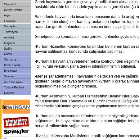
Gerek hayvanlara gerekse çevreye yönelik olarak alınacak ted
Otomobil
hastalıklarla etkin bir mücadele yapılmasında gerekli olduğu bel
Detaylı Arama
Arşiv
Bu nedenle hayvanlarla insanların temasının daha da arttığı 
Etkinlikler
hareketlerinin olduğu kurban bayramlarında toplum ve toplum
açısından gerekli önlemlerin alınmasının önem taşıdığı bildirild
Günaydın
Televizyon
Genelgede, bu konuda alınması gereken önlemler şöyle dile get
Astroloji
Magazin
-Kurban Hizmetleri Komisyonu tarafından belirlenen kurban sat
Sağlık
hayvan satılmaması konusunda çalışmalar yapılması,
Cuma
Cumartesi
-Kurbanlık hayvanların veteriner hekim kontrolünden geçirilm
Pazar Sabah
ilgili kurum ve kuruluşlarla gerekli işbirliğinin temin edilmesi,
İşte İnsan
-Menşe şahadetnamesi (hayvanların geldikleri yeri ve sağlıklı
Sinema
gösteren belge) olmayan hayvanların kurbanlık olarak alınm
20. YILA ÖZEL
bilgilendirilmesi ve bilinçlendirilmesi,
Turizm Rehberi
Çizerler
-Kurban kesimlerinin, Kurban Hizmetlerinin Diyanet İşleri Baş
Yürütülmesine Dair Yönetmelik ve Bu Yönetmelikte Değişiklik
Yönetmelik hükümleri çerçevesinde yapılmasının temin edilme
-Kurban edilen hayvana ait ürünlerin naklinin hijyenik şartlar
sağlanması, bu hayvanlara ait atıkların toplum sağlığını tehdi
bertaraf edilmesinin sağlanması,
-İl ve İlçe Hıfzıssıhha Meclislerinde halk sağlığının korunmasın