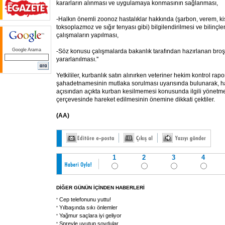
kararların alınması ve uygulamaya konmasının sağlanması,
-Halkın önemli zoonoz hastalıklar hakkında (şarbon, verem, ki
toksoplazmoz ve sığır tenyası gibi) bilgilendirilmesi ve bilinçle
çalışmaların yapılması,
Google Arama
-Söz konusu çalışmalarda bakanlık tarafından hazırlanan broş
yararlanılması.''
Yetkililer, kurbanlık satın alınırken veteriner hekim kontrol ra
şahadetnamesinin mutlaka sorulması uyarısında bulunarak, ha
açısından açıkta kurban kesilmemesi konusunda ilgili yönetme
çerçevesinde hareket edilmesinin önemine dikkati çektiler.
(AA)
1
2
3
4
DİĞER GÜNÜN İÇİNDEN HABERLERİ
Cep telefonunu yuttu!
Yılbaşında sıkı önlemler
Yağmur saçlara iyi geliyor
Spreyle uyutup soydular