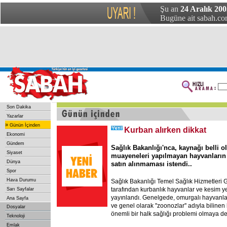
Şu an
24 Aralık 200
Bugüne ait sabah.com
Son Dakika
Yazarlar
»
Günün İçinden
Kurban alırken dikkat
Ekonomi
Gündem
Sağlık Bakanlığı'nca, kaynağı belli o
Siyaset
muayeneleri yapılmayan hayvanların 
Dünya
satın alınmaması istendi..
Spor
Hava Durumu
Sağlık Bakanlığı Temel Sağlık Hizmetleri
tarafından kurbanlık hayvanlar ve kesim yerl
Sarı Sayfalar
yayınlandı. Genelgede, omurgalı hayvanl
Ana Sayfa
ve genel olarak ''zoonozlar'' adıyla bilinen
Dosyalar
önemli bir halk sağlığı problemi olmaya deva
Teknoloji
Emlak