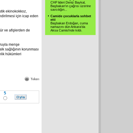
CHP lideri Deniz Baykal,
Başbakan'ın çağrısı üzerine
savcılığın...
stik ekinokokkoz,
ndirilmesi için icap eden
Camide çocuklarla sohbet
etti
Başbakan Erdoğan, cuma
namazını dün Ankara'da
ür ve afişlerden de
Aksa Camisi'nde kıldı.
poruyla menşe
lk sağlığının korunması
lik hükümleri
5