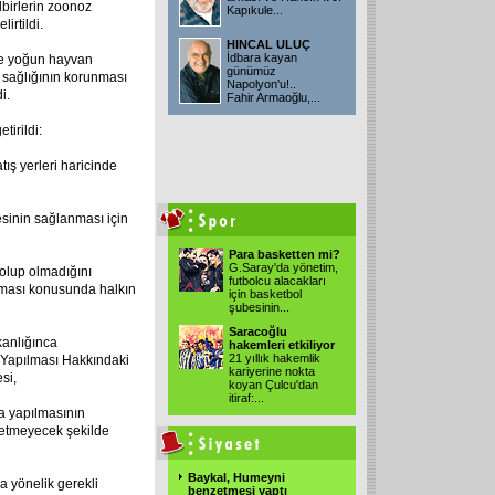
birlerin zoonoz
Kapıkule...
irtildi.
HINCAL ULUÇ
İdbara kayan
ve yoğun
hayvan
günümüz
 sağlığının korunması
Napolyon'u!..
i.
Fahir Armaoğlu,...
irildi:
ış yerleri haricinde
esinin sağlanması için
Para basketten mi?
G.Saray'da yönetim,
 olup olmadığını
futbolcu alacakları
aması konusunda halkın
için basketbol
şubesinin...
Saracoğlu
kanlığınca
hakemleri etkiliyor
21 yıllık hakemlik
 Yapılması Hakkındaki
kariyerine nokta
si,
koyan Çulcu'dan
itiraf:...
da yapılmasının
t etmeyecek şekilde
Baykal, Humeyni
a yönelik gerekli
benzetmesi yaptı