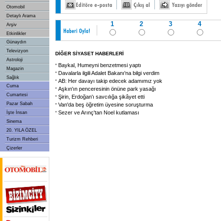
Otomobil
Detaylı Arama
1
2
3
4
Arşiv
Etkinlikler
Günaydın
Televizyon
DİĞER SİYASET HABERLERİ
Astroloji
Baykal, Humeyni benzetmesi yaptı
Magazin
Davalarla ilgili Adalet Bakanı'na bilgi verdim
Sağlık
AB: Her davayı takip edecek adamımız yok
Cuma
Aşkın'ın penceresinin önüne park yasağı
Cumartesi
Şirin, Erdoğan'ı savcılığa şikâyet etti
Pazar Sabah
Van'da beş öğretim üyesine soruşturma
Sezer ve Arınç'tan Noel kutlaması
İşte İnsan
Sinema
20. YILA ÖZEL
Turizm Rehberi
Çizerler