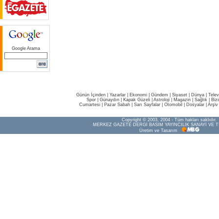
Google Arama
Günün İçinden
|
Yazarlar
|
Ekonomi
|
Gündem
|
Siyaset
|
Dünya |
Telev
Spor
|
Günaydın
|
Kapak Güzeli
|
Astroloji
|
Magazin
|
Sağlık
|
Biz
Cumartesi
|
Pazar Sabah
|
Sarı Sayfalar
|
Otomobil
|
Dosyalar
|
Arşiv
Copyright © 2003, 2004 - Tüm hakları saklıdır.
MERKEZ GAZETE DERGİ BASIM YAYINCILIK SANAYİ VE T
Üretim ve Tasarım