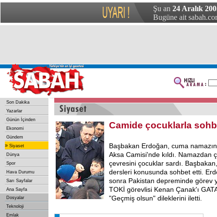
Şu an
24 Aralık 200
Bugüne ait sabah.com
Son Dakika
Yazarlar
Günün İçinden
Camide çocuklarla sohbe
Ekonomi
Gündem
Başbakan Erdoğan, cuma namazını
»
Siyaset
Aksa Camisi'nde kıldı. Namazdan çı
Dünya
çevresini çocuklar sardı. Başbakan,
Spor
dersleri konusunda sohbet etti. E
Hava Durumu
sonra Pakistan depreminde görev 
Sarı Sayfalar
TOKİ görevlisi Kenan Çanak'ı GATA
Ana Sayfa
"Geçmiş olsun" dileklerini iletti.
Dosyalar
Teknoloji
Emlak