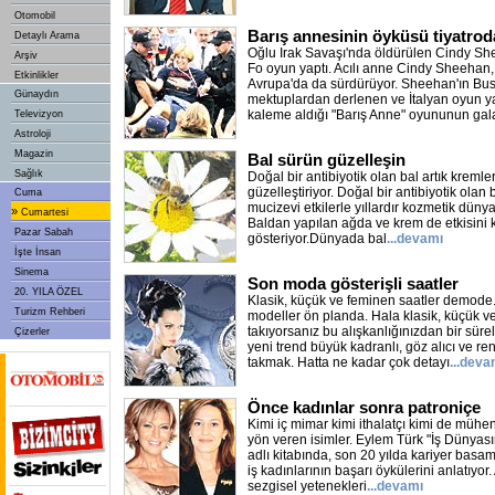
Otomobil
Barış annesinin öyküsü tiyatrod
Detaylı Arama
Oğlu Irak Savaşı'nda öldürülen Cindy Sh
Arşiv
Fo oyun yaptı. Acılı anne Cindy Sheehan, 
Etkinlikler
Avrupa'da da sürdürüyor. Sheehan'ın Bus
Günaydın
mektuplardan derlenen ve İtalyan oyun y
kaleme aldığı "Barış Anne" oyununun gal
Televizyon
Astroloji
Magazin
Bal sürün güzelleşin
Sağlık
Doğal bir antibiyotik olan bal artık kremler
güzelleştiriyor. Doğal bir antibiyotik olan ba
Cuma
mucizevi etkilerle yıllardır kozmetik dün
»
Cumartesi
Baldan yapılan ağda ve krem de etkisini 
Pazar Sabah
gösteriyor.Dünyada bal
...devamı
İşte İnsan
Sinema
Son moda gösterişli saatler
20. YILA ÖZEL
Klasik, küçük ve feminen saatler demode.
Turizm Rehberi
modeller ön planda. Hala klasik, küçük ve
takıyorsanız bu alışkanlığınızdan bir sür
Çizerler
yeni trend büyük kadranlı, göz alıcı ve renk
takmak. Hatta ne kadar çok detayı
...deva
Önce kadınlar sonra patroniçe
Kimi iç mimar kimi ithalatçı kimi de mühe
yön veren isimler. Eylem Türk "İş Dünyas
adlı kitabında, son 20 yılda kariyer basam
iş kadınlarının başarı öykülerini anlatıyor
sezgisel yetenekleri
...devamı