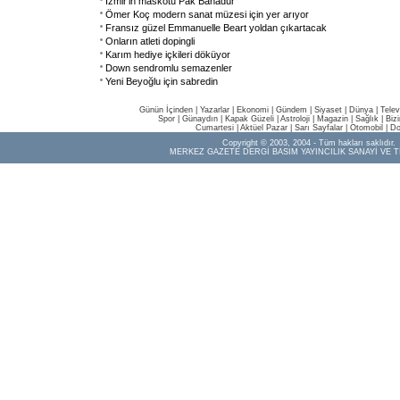
İzmir'in maskotu Pak Bahadur
Ömer Koç modern sanat müzesi için yer arıyor
Fransız güzel Emmanuelle Beart yoldan çıkartacak
Onların atleti dopingli
Karım hediye içkileri döküyor
Down sendromlu semazenler
Yeni Beyoğlu için sabredin
Günün İçinden
|
Yazarlar
|
Ekonomi
|
Gündem
|
Siyaset
|
Dünya |
Telev
Spor
|
Günaydın
|
Kapak Güzeli
|
Astroloji
|
Magazin
|
Sağlık
|
Biz
Cumartesi
|
Aktüel Pazar
|
Sarı Sayfalar
|
Otomobil
|
Do
Copyright © 2003, 2004 - Tüm hakları saklıdır.
MERKEZ GAZETE DERGİ BASIM YAYINCILIK SANAYİ VE T