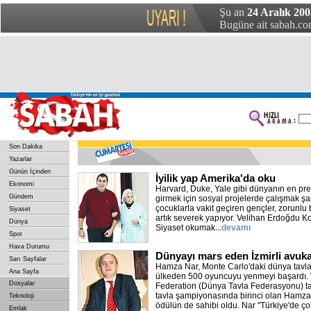
Şu an
24 Aralık 200
Bugüne ait sabah.com
Son Dakika
Yazarlar
Günün İçinden
İyilik yap Amerika'da oku
Ekonomi
Harvard, Duke, Yale gibi dünyanın en prest
Gündem
girmek için sosyal projelerde çalışmak şar
çocuklarla vakit geçiren gençler, zorunlu 
Siyaset
artık severek yapıyor. Velihan Erdoğdu Ko
Dünya
Siyaset okumak
...devamı
Spor
Hava Durumu
Dünyayı mars eden İzmirli avuka
Sarı Sayfalar
Hamza Nar, Monte Carlo'daki dünya tavl
Ana Sayfa
ülkeden 500 oyuncuyu yenmeyi başardı
Dosyalar
Federation (Dünya Tavla Federasyonu) t
tavla şampiyonasında birinci olan Hamza 
Teknoloji
ödülün de sahibi oldu. Nar "Türkiye'de ço
Emlak