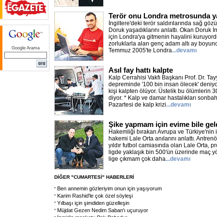
Terör onu Londra metrosunda y
İngiltere'deki terör saldırılarında sağ g
Doruk yaşadıklarını anlattı. Okan Doruk İn
için Londra'ya gitmenin hayalini kuruyord
zorluklarla alan genç adam altı ay boyunc
Google Arama
Temmuz 2005'te Londra
...devamı
Asıl fay hattı kalpte
Kalp Cerrahisi Vakfı Başkanı Prof. Dr. Tay
depreminde '100 bin insan ölecek' deniyor
kişi kalpten ölüyor. Üstelik bu ölümlerin 3
diyor. * Kalp ve damar hastalıkları sonbaha
Pazartesi de kalp krizi
...devamı
Şike yapmam için evime bile geld
Hakemliği bırakan Avrupa ve Türkiye'nin il
hakemi Lale Orta anılarını anlattı. Antren
yıldır futbol camiasında olan Lale Orta, 
ligde yaklaşık bin 500'ün üzerinde maç yö
lige çıkmam çok daha
...devamı
DİĞER "CUMARTESİ" HABERLERİ
Ben annemin gözleriyim onun için yaşıyorum
Karim Rashid'le çok özel söyleşi
Yılbaşı için şimdiden güzelleşin
Müjdat Gezen Nedim Saban'ı uçuruyor