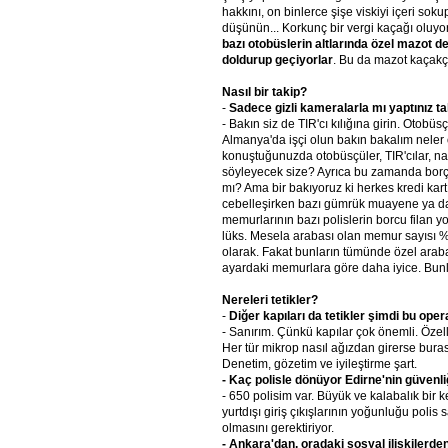
hakkını, on binlerce şişe viskiyi içeri soku
düşünün... Korkunç bir vergi kaçağı oluyo
bazı
otobüslerin
altlarında
özel
mazot
de
doldurup
geçiyorlar
. Bu da mazot kaçakçıl
Nasıl
bir
takip?
-
Sadece
gizli
kameralarla
mı
yaptınız
ta
- Bakın siz de TIR'cı kılığına girin. Otobü
Almanya'da işçi olun bakın bakalım neler 
konuştuğunuzda otobüsçüler, TIR'cılar, nak
söyleyecek size? Ayrıca bu zamanda bor
mı? Ama bir bakıyoruz ki herkes kredi kartı
cebelleşirken bazı gümrük muayene ya 
memurlarının bazı polislerin borcu filan yo
lüks. Mesela arabası olan memur sayısı
olarak. Fakat bunların tümünde özel araba
ayardaki memurlara göre daha iyice. Bunla
Nereleri
tetikler?
-
Diğer
kapıları
da
tetikler
şimdi
bu
oper
- Sanırım. Çünkü kapılar çok önemli. Özell
Her tür mikrop nasıl ağızdan girerse bura
Denetim, gözetim ve iyileştirme şart.
- Kaç
polisle
dönüyor
Edirne'nin
güvenli
- 650 polisim var. Büyük ve kalabalık bir k
yurtdışı giriş çıkışlarının yoğunluğu polis 
olmasını gerektiriyor.
- Ankara'dan,
oradaki
sosyal
ilişkilerden