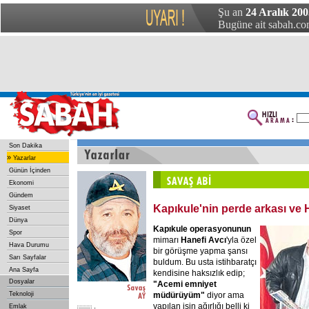
Şu an
24 Aralık 200
Bugüne ait sabah.com
Son Dakika
»
Yazarlar
Günün İçinden
Ekonomi
Gündem
Kapıkule'nin perde arkası ve 
Siyaset
Dünya
Kapıkule operasyonunun
Spor
mimarı
Hanefi
Avcı
'yla özel
Hava Durumu
bir görüşme yapma şansı
Sarı Sayfalar
buldum. Bu usta istihbaratçı
Ana Sayfa
kendisine haksızlık edip;
Dosyalar
"Acemi
emniyet
müdürüyüm"
diyor ama
Teknoloji
yapılan işin ağırlığı belli ki
Emlak