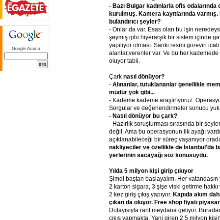
- Bazı
Bulgar
kadınlarla
ofis
odalarında
kurulmuş.
Kamera
kayıtlarında
varmış.
bulandırıcı
şeyler?
- Onlar da var. Esas olan bu işin neredeys
şeymiş gibi hiyerarşik bir sistem içinde ga
yapılıyor olması. Sanki resmi görevin icab
Google Arama
alanlar,verenler var. Ve bu her kademede 
oluyor tabii.
Çark
nasıl
dönüyor?
-
Alınanlar,
tutuklananlar
genellikle
mem
müdür
yok
gibi...
- Kademe kademe araştırıyoruz. Operasy
Sorgular ve değerlendirmeler sonucu yukar
- Nasıl
dönüyor
bu
çark?
- Hazırlık soruşturması sırasında bir şe
değil. Ama bu operasyonun ilk ayağı vardı
açıklanabileceği bir süreç yaşanıyor orad
nakliyeciler
ve
özellikle
de
İstanbul'da
b
yerlerinin
sacayağı
söz
konusuydu.
Yılda
5
milyon
kişi
girip
çıkıyor
Şimdi baştan başlayalım. Her vatandaşın y
2 karton sigara, 3 şişe viski getirme hakk
2 kez giriş çıkış yapıyor.
Kapıda
akım
dah
çıkan
da
oluyor.
Free
shop
fiyatı
piyasan
Dolayısıyla rant meydana geliyor. Buradan 
çıkış yapmakta. Yani giren 2.5 milyon kişi