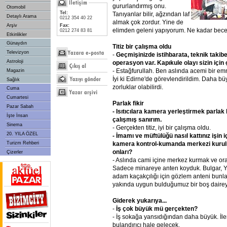
gururlandırmış onu.
Otomobil
Tel:
Tanıyanlar bilir, ağzından laf
Detaylı Arama
0212 354 40 22
almak çok zordur. Yine de
Arşiv
Fax:
elimden geleni yapıyorum. Ne kadar bece
0212 274 83 81
Etkinlikler
Günaydın
Titiz
bir
çalışma
oldu
Televizyon
-
Geçmişinizde
istihbarata,
teknik
takib
Astroloji
operasyon
var.
Kapıkule
olayı
sizin
için
- Estağfurullah. Ben aslında acemi bir em
Magazin
İyi ki Edirne'de görevlendirildim. Daha bü
Sağlık
zorluklar olabilirdi.
Cuma
Cumartesi
Parlak
fikir
Pazar Sabah
- Isıtıcılara
kamera
yerleştirmek
parlak
İşte İnsan
çalışmış
sanırım.
Sinema
- Gerçekten titiz, iyi bir çalışma oldu.
20. YILA ÖZEL
- İmamı
ve
müftülüğü
nasıl
kattınız
işin
i
kamera
kontrol-kumanda
merkezi
kuru
Turizm Rehberi
onları?
Çizerler
- Aslında cami içine merkez kurmak ve o
Sadece minareye anten koyduk. Bulgar, Yu
adam kaçakçılığı için gözlem anteni bunla
yakında uygun bulduğumuz bir boş daireyi 
Giderek
yukarıya...
-
İş
çok
büyük
mü
gerçekten?
- İş sokağa yansıdığından daha büyük. İl
bulandırıcı hale gelecek.