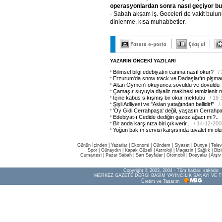
operasyonlardan
sonra
nasıl
geçiyor
bu
- Sabah akşam iş. Geceleri de vakit bulun
dinlenme, kısa muhabbetler.
YAZARIN ÖNCEKİ YAZILARI
Bilimsel bilgi edebiyatın canına nasıl okur?
/
Erzurum'da snow track ve Dadaşlar'ın pişman
Altan Öymen'i okuyunca sövüldü ve dövüldü
Çamaşır suyuyla diyaliz makinesi temizlenir 
İçine kabus sıkışmış bir okur mektubu
/ 18
Şişli Adliyesi ve "Aslan yatağından bellidir!"
/
'Oy Gidi Cerrahpaşa' değil, yaşasın Cerrahp
Edebiyat-ı Cedide dediğin gazoz ağacı mı?..
Bir anda karşınıza biri çıkıverir..
/ 14-12-200
Yoğun bakım servisi karşısında tuvalet mi olu
Günün İçinden
|
Yazarlar
|
Ekonomi
|
Gündem
|
Siyaset
|
Dünya |
Telev
Spor
|
Günaydın
|
Kapak Güzeli
|
Astroloji
|
Magazin
|
Sağlık
|
Biz
Cumartesi
|
Pazar Sabah
|
Sarı Sayfalar
|
Otomobil
|
Dosyalar
|
Arşiv
Copyright © 2003, 2004 - Tüm hakları saklıdır.
MERKEZ GAZETE DERGİ BASIM YAYINCILIK SANAYİ VE T
Üretim ve Tasarım