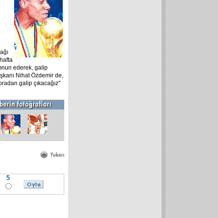
cağı
hafta
emnun ederek, galip
şkanı Nihat Özdemir de,
 oradan galip çıkacağız"
5