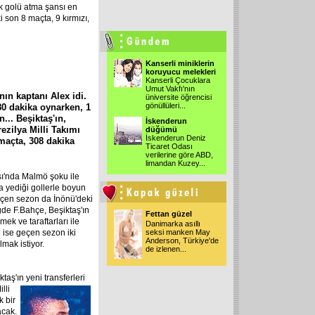
ilk golü atma şansı en
i son 8 maçta, 9 kırmızı,
Kanserli miniklerin
koruyucu melekleri
Kanserli Çocuklara
Umut Vakfı'nın
nın kaptanı Alex idi.
üniversite öğrencisi
gönüllüleri...
80 dakika oynarken, 1
... Beşiktaş'ın,
İskenderun
rezilya Milli Takımı
düğümü
İskenderun Deniz
 maçta, 308 dakika
Ticaret Odası
verilerine göre ABD,
limandan Kuzey...
ı'nda Malmö şoku ile
a yediği gollerle boyun
eçen sezon da İnönü'deki
gde F.Bahçe, Beşiktaş'ın
Fettan güzel
ek ve taraftarları ile
Danimarka asıllı
 ise geçen sezon iki
seksi manken May
Anderson, Türkiye'de
mak istiyor.
de izlenen...
taş'ın yeni transferleri
lli
 bir
acak.