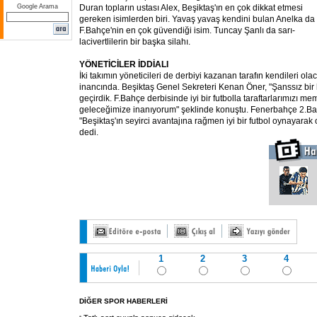
Google Arama
Duran topların ustası Alex, Beşiktaş'ın en çok dikkat etmesi
gereken isimlerden biri. Yavaş yavaş kendini bulan Anelka da
F.Bahçe'nin en çok güvendiği isim. Tuncay Şanlı da sarı-
lacivertlilerin bir başka silahı.
YÖNETİCİLER İDDİALI
İki takımın yöneticileri de derbiyi kazanan tarafın kendileri ola
inancında. Beşiktaş Genel Sekreteri Kenan Öner, "Şanssız bir 
geçirdik. F.Bahçe derbisinde iyi bir futbolla taraftarlarımızı m
geleceğimize inanıyorum" şeklinde konuştu. Fenerbahçe 2.Ba
"Beşiktaş'ın seyirci avantajına rağmen iyi bir futbol oynayarak
dedi.
1
2
3
4
DİĞER SPOR HABERLERİ