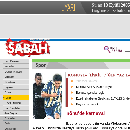
Şu an
18 Eylül 2005
Bugüne ait sabah.com
Son Dakika
Yazarlar
Günün İçinden
Ekonomi
Yıldızlar savaşı
Gündem
Derbiyi Kim Kazanır, Niye?
Siyaset
Bahiste şanslar eşit
Dünya
»
Spor
Ezeli rekabette Beşiktaş 117-113 önde
Hava Durumu
Kuş uçmayacak
Sarı Sayfalar
İnönü'de karnaval
Ana Sayfa
Dosyalar
İlk derbi bu gece... Bir yanda Kleberson-A
Arşiv
Aurelio... İnönü'de Brezilyalılar'ın şovu var... İddaa'ya göre ik
Etkinlikler