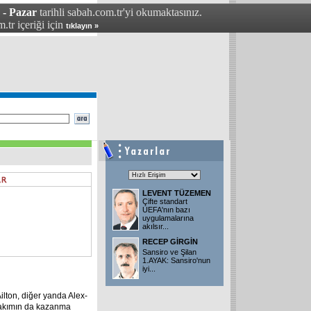
 - Pazar
tarihli sabah.com.tr'yi okumaktasınız.
.tr içeriği için
tıklayın »
LEVENT TÜZEMEN
Çifte standart
UEFA'nın bazı
uygulamalarına
akılsır...
RECEP GİRGİN
Sansiro ve Şilan
1.AYAK: Sansiro'nun
iyi...
ilton, diğer yanda Alex-
i takımın da kazanma