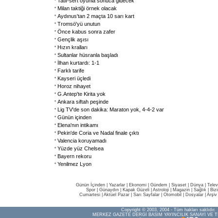
Tatlı-sert oyunla sonuca gidecek
Milan taktiği örnek olacak
Aydınus'tan 2 maçta 10 sarı kart
Tromsö'yü unutun
Önce kabus sonra zafer
Gençlik aşısı
Hızın kralları
Sultanlar hüsranla başladı
İlhan kurtardı: 1-1
Farklı tarife
Kayseri üçledi
Horoz nihayet
G.Antep'te Kirita yok
Ankara siftah peşinde
Lig TV'de son dakika: Maraton yok, 4-4-2 var
Günün içinden
Elena'nın intikamı
Pekin'de Coria ve Nadal finale çıktı
Valencia koruyamadı
Yüzde yüz Chelsea
Bayern rekoru
Yenilmez Lyon
Günün İçinden
|
Yazarlar
|
Ekonomi
|
Gündem
|
Siyaset
|
Dünya |
Telev
Spor
|
Günaydın
|
Kapak Güzeli
|
Astroloji
|
Magazin
|
Sağlık
|
Biz
Cumartesi
|
Aktüel Pazar
|
Sarı Sayfalar
|
Otomobil
|
Dosyalar
|
Arşiv
Copyright © 2003, 2004 - Tüm hakları saklıdır.
MERKEZ GAZETE DERGİ BASIM YAYINCILIK SANAYİ VE T