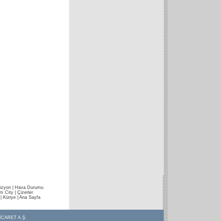
izyon
|
Hava Durumu
im City
|
Çizerler
|
Künye
|
Ana Sayfa
İCARET A.Ş.