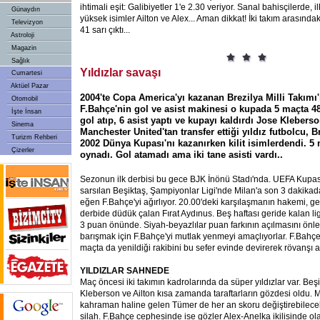
ihtimali eşit: Galibiyetler 1'e 2.30 veriyor. Sanal bahisçilerde, 
Günaydın
yüksek isimler Ailton ve Alex... Aman dikkat! İki takım arasındak
Televizyon
41 sarı çıktı...
Astroloji
Magazin
Sağlık
Yıldızlar savaşı
Cumartesi
Aktüel Pazar
2004'te Copa America'yı kazanan Brezilya Milli Takımı'
Otomobil
F.Bahçe'nin gol ve asist makinesi o kupada 5 maçta 4
İşte İnsan
gol atıp, 6 asist yaptı ve kupayı kaldırdı Jose Kleberson
Sinema
Manchester United'tan transfer ettiği yıldız futbolcu, B
Turizm Rehberi
2002 Dünya Kupası'nı kazanırken kilit isimlerdendi. 5
Çizerler
oynadı. Gol atamadı ama iki tane asisti vardı..
Sezonun ilk derbisi bu gece BJK İnönü Stadı'nda. UEFA Kupas
sarsılan Beşiktaş, Şampiyonlar Ligi'nde Milan'a son 3 dakikad
eğen F.Bahçe'yi ağırlıyor. 20.00'deki karşılaşmanın hakemi, g
derbide düdük çalan Fırat Aydınus. Beş haftası geride kalan li
3 puan önünde. Siyah-beyazlılar puan farkının açılmasını önlem
barışmak için F.Bahçe'yi mutlak yenmeyi amaçlıyorlar. F.Bahçe
maçta da yenildiği rakibini bu sefer evinde devirerek rövanşı al
YILDIZLAR SAHNEDE
Maç öncesi iki takımın kadrolarında da süper yıldızlar var. Beşik
Kleberson ve Ailton kısa zamanda taraftarların gözdesi oldu. Mi
kahraman haline gelen Tümer de her an skoru değiştirebilecek
silah. F.Bahçe cephesinde ise gözler Alex-Anelka ikilisinde ol