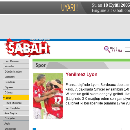
Şu an
18 Eylül 2005
Bugüne ait sabah.com
Son Dakika
Yazarlar
Günün İçinden
Yenilmez Lyon
Ekonomi
Gündem
Fransa Ligi'nde Lyon, Bordeaux deplas
Siyaset
kaldı. 7. dakikada Smicer ev sahibini 1-0 
Dünya
Wiltord'un golü skora dengeyi getirdi. Ha
»
Spor
Ş.Ligi'nde 3-0 mağlup eden son şampiyo
galibiyet iki beraberlikle puanını 17'ye yük
Hava Durumu
Sarı Sayfalar
Ana Sayfa
Dosyalar
Arşiv
Etkinlikler