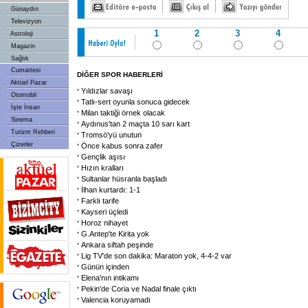
Günaydın
Televizyon
1
2
3
4
Astroloji
Magazin
Sağlık
Cumartesi
DİĞER SPOR HABERLERİ
Aktüel Pazar
Yıldızlar savaşı
Otomobil
Tatlı-sert oyunla sonuca gidecek
İşte İnsan
Milan taktiği örnek olacak
Sinema
Aydınus'tan 2 maçta 10 sarı kart
Turizm Rehberi
Tromsö'yü unutun
Çizerler
Önce kabus sonra zafer
Gençlik aşısı
Hızın kralları
Sultanlar hüsranla başladı
İlhan kurtardı: 1-1
Farklı tarife
Kayseri üçledi
Horoz nihayet
G.Antep'te Kirita yok
Ankara siftah peşinde
Lig TV'de son dakika: Maraton yok, 4-4-2 var
Günün içinden
Elena'nın intikamı
Pekin'de Coria ve Nadal finale çıktı
Valencia koruyamadı