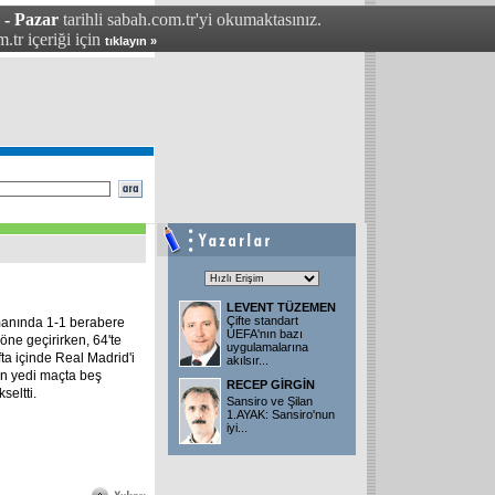
 - Pazar
tarihli sabah.com.tr'yi okumaktasınız.
.tr içeriği için
tıklayın »
LEVENT TÜZEMEN
Çifte standart
manında 1-1 berabere
UEFA'nın bazı
öne geçirirken, 64'te
uygulamalarına
fta içinde Real Madrid'i
akılsır...
n yedi maçta beş
RECEP GİRGİN
seltti.
Sansiro ve Şilan
1.AYAK: Sansiro'nun
iyi...