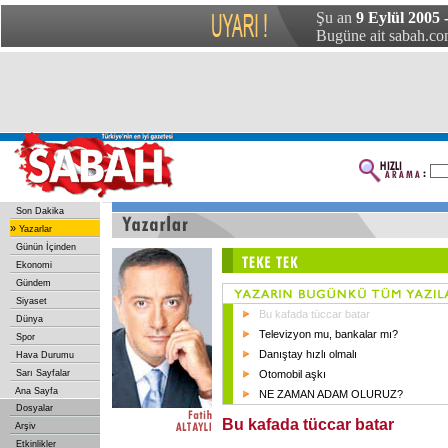
Şu an
9 Eylül 2005
Bugüne ait sabah.com
Son Dakika
»
Yazarlar
Günün İçinden
Ekonomi
Gündem
Siyaset
Bu kafada tüccar batar
Dünya
Televizyon mu, bankalar mı?
Spor
Danıştay hızlı olmalı
Hava Durumu
Sarı Sayfalar
Otomobil aşkı
Ana Sayfa
NE ZAMAN ADAM OLURUZ?
Dosyalar
Bu kafada tüccar batar
Arşiv
Etkinlikler