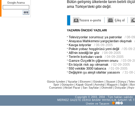
Bütün gelişmiş ülkelerde tarım belirli ölç
Google Arama
ama Türkiye'deki gibi değil.
YAZARIN ÖNCEKİ YAZILARI
Televizyonlar sorumsuz ya patronlar
/ 08-0
Anayasa Mahkemesi yargıçlardan oluşmalı
Kavga istiyorlar
/ 06-09-2005
Polisin yobaz hoşgörüsü yeni değil
/ 05-09-
AB'nin istediği bir göz
/ 04-09-2005
Terim'in korkuları vardı
/ 04-09-2005
Gamze Özçelik'in çiğnenen onuru
/ 03-09-2
En büyük risk aşı olmamak
/ 02-09-2005
550 vekilde 3000 tabanca
/ 01-09-2005
Değiştirin şu ateşli silahlar yasasını
/ 31-08
Günün İçinden
|
Yazarlar
|
Ekonomi
|
Gündem
|
Siyaset
|
Dünya |
Telev
Spor
|
Günaydın
|
Kapak Güzeli
|
Astroloji
|
Magazin
|
Sağlık
|
Biz
Cumartesi
|
Aktüel Pazar
|
Sarı Sayfalar
|
Otomobil
|
Dosyalar
|
Arşiv
Copyright © 2003, 2004 - Tüm hakları saklıdır.
MERKEZ GAZETE DERGİ BASIM YAYINCILIK SANAYİ VE T
Üretim ve Tasarım