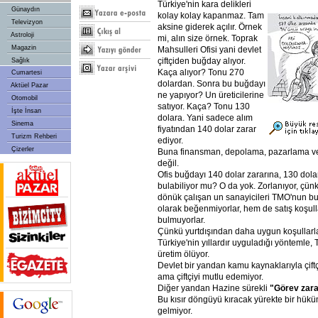
Türkiye'nin kara delikleri
Günaydın
kolay kolay kapanmaz. Tam
Televizyon
aksine giderek açılır. Örnek
Astroloji
mi, alın size örnek. Toprak
Magazin
Mahsulleri Ofisi yani devlet
çiftçiden buğday alıyor.
Sağlık
Kaça alıyor? Tonu 270
Cumartesi
dolardan. Sonra bu buğdayı
Aktüel Pazar
ne yapıyor? Un üreticilerine
Otomobil
satıyor. Kaça? Tonu 130
İşte İnsan
dolara. Yani sadece alım
Sinema
fiyatından 140 dolar zarar
Turizm Rehberi
ediyor.
Çizerler
Buna finansman, depolama, pazarlama ve i
değil.
Ofis buğdayı 140 dolar zararına, 130 dola
bulabiliyor mu? O da yok. Zorlanıyor, çünk
dönük çalışan un sanayicileri TMO'nun bu
olarak beğenmiyorlar, hem de satış koşul
bulmuyorlar.
Çünkü yurtdışından daha uygun koşullarla
Türkiye'nin yıllardır uyguladığı yöntemle, 
üretim ölüyor.
Devlet bir yandan kamu kaynaklarıyla çift
ama çiftçiyi mutlu edemiyor.
Diğer yandan Hazine sürekli
"Görev
zara
Bu kısır döngüyü kıracak yürekte bir hükü
gelmiyor.