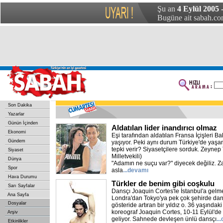
Şu an
4 Eylül 2005 
Bugüne ait sabah.com
Son Dakika
Yazarlar
Günün İçinden
Aldatılan lider inandırıcı olmaz
Ekonomi
Eşi tarafından aldatılan Fransa İçişleri B
Gündem
yaşıyor. Peki aynı durum Türkiye'de yaşa
tepki verir? Siyasetçilere sorduk. Zeyne
Siyaset
Milletvekili)
Dünya
"Adamın ne suçu var?" diyecek değiliz. Z
Spor
asla
...devamı
Hava Durumu
Türkler de benim gibi coşkulu
Sarı Sayfalar
Dansçı Joaquin Cortes'le İstanbul'a gel
Ana Sayfa
Londra'dan Tokyo'ya pek çok şehirde dan
Dosyalar
gösteride artıran bir yıldız o. 36 yaşındak
koreograf Joaquin Cortes, 10-11 Eylül'de i
Arşiv
geliyor. Sahnede devleşen ünlü dansçı
..
Etkinlikler