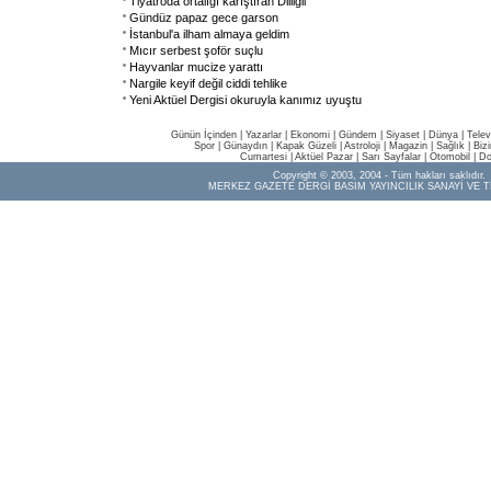
Tiyatroda ortalığı karıştıran Dilligil
Gündüz papaz gece garson
İstanbul'a ilham almaya geldim
Mıcır serbest şoför suçlu
Hayvanlar mucize yarattı
Nargile keyif değil ciddi tehlike
Yeni Aktüel Dergisi okuruyla kanımız uyuştu
Günün İçinden
|
Yazarlar
|
Ekonomi
|
Gündem
|
Siyaset
|
Dünya |
Telev
Spor
|
Günaydın
|
Kapak Güzeli
|
Astroloji
|
Magazin
|
Sağlık
|
Biz
Cumartesi
|
Aktüel Pazar
|
Sarı Sayfalar
|
Otomobil
|
Do
Copyright © 2003, 2004 - Tüm hakları saklıdır.
MERKEZ GAZETE DERGİ BASIM YAYINCILIK SANAYİ VE T