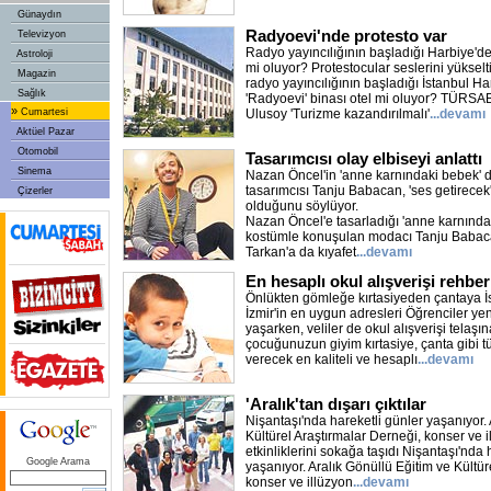
Günaydın
Radyoevi'nde protesto var
Televizyon
Radyo yayıncılığının başladığı Harbiye'dek
Astroloji
mi oluyor? Protestocular seslerini yükselt
Magazin
radyo yayıncılığının başladığı İstanbul Har
Sağlık
'Radyoevi' binası otel mi oluyor? TÜRS
»
Cumartesi
Ulusoy 'Turizme kazandırılmalı'
...devamı
Aktüel Pazar
Otomobil
Tasarımcısı olay elbiseyi anlattı
Sinema
Nazan Öncel'in 'anne karnındaki bebek' d
tasarımcısı Tanju Babacan, 'ses getirecek
Çizerler
olduğunu söylüyor.
Nazan Öncel'e tasarladığı 'anne karnında
kostümle konuşulan modacı Tanju Babac
Tarkan'a da kıyafet
...devamı
En hesaplı okul alışverişi rehber
Önlükten gömleğe kırtasiyeden çantaya İ
İzmir'in en uygun adresleri Öğrenciler yen
yaşarken, veliler de okul alışverişi telaşın
çocuğunuzun giyim kırtasiye, çanta gibi t
verecek en kaliteli ve hesaplı
...devamı
'Aralık'tan dışarı çıktılar
Nişantaşı'nda hareketli günler yaşanıyor. 
Kültürel Araştırmalar Derneği, konser ve i
etkinliklerini sokağa taşıdı Nişantaşı'nda 
Google Arama
yaşanıyor. Aralık Gönüllü Eğitim ve Kültür
konser ve illüzyon
...devamı