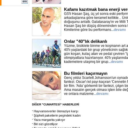
Kafamı kazıtmak bana enerji ver
GS'li Hasan Şaş, üç yıl sonra eski perfo
arkadaşlarına göre keramet kellikte... Ün
doğuşunu anlattı. Galatasaray'ın ve Milli T
Hasan Şaş bir düşüş döneminden sonra fu
Kimilerine göre bu performans
...devamı
Onlar "40"lık delikanlı
Yüzme, bisiklete binme ve koşmanın art ard
40'lı yaşlardaki bir grup yöneticinin sağlı
gün koşan, kulaç atan ve pedal çeviren "
olimpiyatlara hazırlanıyor. 40'lı yaşlarınd
kademelere ulaşmış bir grup
...devamı
Bu filmleri kaçırmayın
Genç yıldız Scarlett Johansson'un oynadığ
fantezi. Oscar'ı kıl payı kaçıran 'Cennetin
bir film. 'Ada' görkemli bir fantezi, çılgın 
Ama masalın gerçek olması işten bile değil
ve onlara malzeme
...devamı
DİĞER "CUMARTESİ" HABERLERİ
Hayvanseverler ötenaziye karşı
Şüpheli paketlerin peşindeki kadın
Yaza margarita yakışır
Biri sizi gözetliyor