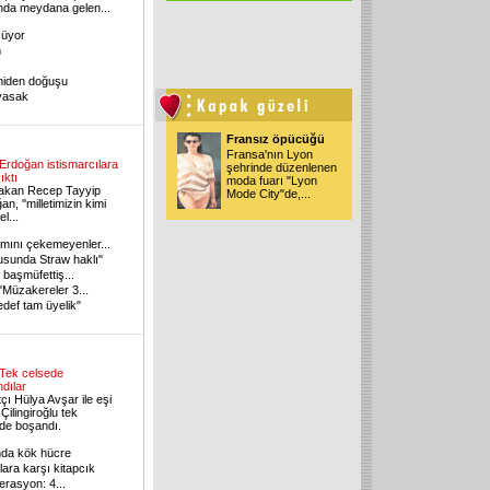
da meydana gelen...
şüyor
m
niden doğuşu
yasak
Fransız öpücüğü
Fransa'nın Lyon
Erdoğan istismarcılara
şehrinde düzenlenen
ıktı
moda fuarı "Lyon
akan Recep Tayyip
Mode City"de,...
n, ''milletimizin kimi
el...
mını çekemeyenler...
sunda Straw haklı"
başmüfettiş...
Müzakereler 3...
edef tam üyelik"
Tek celsede
dılar
çı Hülya Avşar ile eşi
Çilingiroğlu tek
de boşandı.
da kök hücre
ra karşı kitapcık
erasyon: 4...