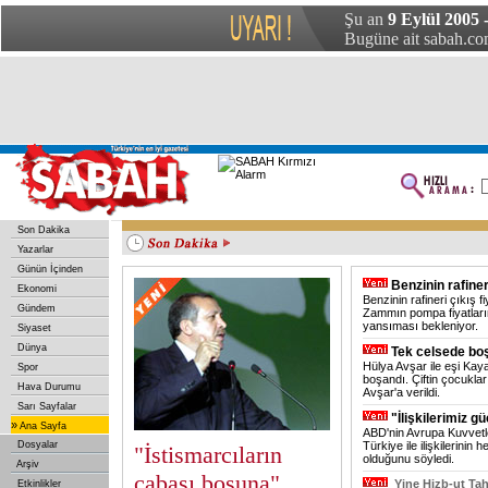
Çin’de küçük uçak düştü: 1 ölü
Şu an
9 Eylül 2005
ABD'nin eski Kıbrıs Özel Koordinatörü Weston öldü
Irak Başbakanı, Japonya İmparatoru ile görüştü
Mısır'da yeni bir kuş gribi vakası
Başkent'te trafik kazası: 3 yaralı
Bugüne ait sabah.com
Son Dakika
Yazarlar
Günün İçinden
Benzinin rafine
Ekonomi
Benzinin rafineri çıkış f
Gündem
Zammın pompa fiyatları
yansıması bekleniyor.
Siyaset
Dünya
Tek celsede bo
Hülya Avşar ile eşi Kaya
Spor
boşandı. Çiftin çocuklar
Hava Durumu
Avşar'a verildi.
Sarı Sayfalar
"İlişkilerimiz g
»
Ana Sayfa
ABD'nin Avrupa Kuvvetl
Dosyalar
Türkiye ile ilişkilerini
"İstismarcıların
olduğunu söyledi.
Arşiv
çabası boşuna"
Yine Hizb-ut Tah
Etkinlikler