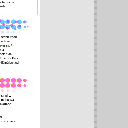
eröristin...
erdi
İstanbul'dan...
ni limanı
 olur mu?
sla...
datsa da...
k tercihi Kate
ölümü bekledi
 şimdi...
lını dünya...
larında...
r...
lerde kamp...