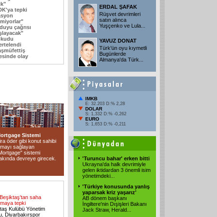
ik"
ERDAL ŞAFAK
DK'ya tepki
Rüşvet devrimleri
asyon
satın alınca
miyorlar"
Yuşçenko ve Lula...
duyu çağrısı
şlayacak"
okudu
YAVUZ DONAT
ertelendi
Türk'ün oyu kıymetli
aşmüfettiş
Bugünlerde
esinde olay
Almanya'da Türk...
IMKB
E: 32.203 D:% 2,28
DOLAR
S: 1,332 D:% -0,262
EURO
S: 1,653 D:% -0,211
ortgage Sistemi
ira öder gibi konut sahibi
lmayı sağlayan
Mortgage" sistemi
akında devreye girecek.
'Turuncu bahar' erken bitti
Ukrayna'da halk devrimiyle
gelen iktidardan 3 önemli isim
yönetimdeki...
'Türkiye konusunda yanlış
yaparsak kriz yaşarız'
Beşiktaş'tan saha
AB dönem başkanı
maya tepki
İngiltere'nin Dışişleri Bakanı
taş Kulübü Yönetim
Jack Straw, Herald...
u, Diyarbakırspor