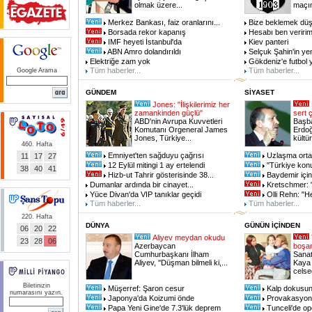
olmak üzere...
maçın
Merkez Bankası, faiz oranlarını...
Bize beklemek dü
Borsada rekor kapanış
Hesabı ben veriri
IMF heyeti İstanbul'da
Kiev panteri
ABN Amro dolandırıldı
Selçuk Şahin'in ye
Elektriğe zam yok
Gökdeniz'e futbol 
Tüm haberler...
Tüm haberler...
Google Arama
GÜNDEM
SİYASET
Jones: "İlişkilerimiz her
zamankinden güçlü"
sert ç
ABD'nin Avrupa Kuvvetleri
Başb
Komutanı Orgeneral James
Erdoğa
Jones, Türkiye...
kültür
460. Hafta
Emniyet'ten sağduyu çağrısı
Uzlaşma orta
11
17
27
12 Eylül mitingi 1 ay ertelendi
"Türkiye konu
38
40
41
Hizb-ut Tahrir gösterisinde 38...
Baydemir için 
Dumanlar ardında bir cinayet...
Kretschmer: "
Yüce Divan'da VIP tanıklar geçidi
Olli Rehn: "H
Tüm haberler...
Tüm haberler...
220. Hafta
DÜNYA
GÜNÜN İÇİNDEN
06
20
22
Aliyev meydan okudu
23
28
06
Azerbaycan
boşan
Cumhurbaşkanı İlham
Sanat
Aliyev, ''Düşman bilmeli ki,...
Kaya 
celse
Biletinizin
Müşerref: Şaron cesur
Kalp dokusun
numarasını yazın.
Japonya'da Koizumi önde
Provakasyonla
Papa Yeni Gine'de 7.3'lük deprem
Tunceli'de op