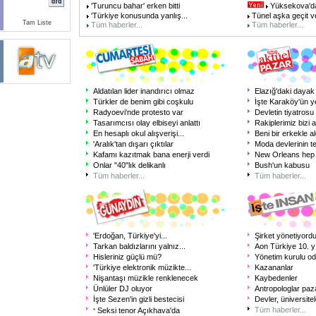
'Turuncu bahar' erken bitti
Yüksekova'da t
'Türkiye konusunda yanlış...
Tünel aşka geçit v
Tam Liste
Tüm haberler...
Tüm haberler...
Aldatılan lider inandırıcı olmaz
Elazığ'daki dayak 
Türkler de benim gibi coşkulu
İşte Karaköy'ün ye
Radyoevi'nde protesto var
Devletin tiyatrosu
Tasarımcısı olay elbiseyi anlattı
Rakiplerimiz bizi a
En hesaplı okul alışverişi...
Beni bir erkekle al
'Aralık'tan dışarı çıktılar
Moda devlerinin te
Kafamı kazıtmak bana enerji verdi
New Orleans hep 
Onlar "40"lık delikanlı
Bush'un kabusu
Tüm haberler...
Tüm haberler...
'Erdoğan, Türkiye'yi...
Şirket yönetiyordu
Tarkan baldızlarını yalnız...
Aon Türkiye 10. yı
Hisleriniz güçlü mü?
Yönetim kurulu oda
'Türkiye elektronik müzikte...
Kazananlar
Nişantaşı müzikle renklenecek
Kaybedenler
Ünlüler DJ oluyor
Antropologlar paza
İşte Sezen'in gizli bestecisi
Devler, üniversite
Tüm haberler...
Seksi tenor Açıkhava'da