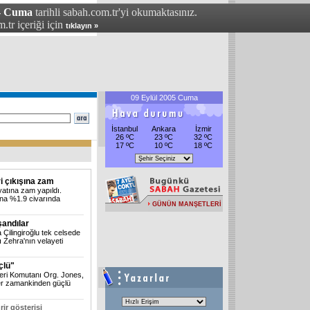
 - Cuma
tarihli sabah.com.tr'yi okumaktasınız.
.tr içeriği için
tıklayın »
09 Eylül 2005 Cuma
İstanbul
Ankara
İzmir
26 ºC
23 ºC
32 ºC
17 ºC
10 ºC
18 ºC
ri çıkışına zam
iyatına zam yapıldı.
na %1.9 civarında
GÜNÜN MANŞETLERİ
şandılar
 Çilingiroğlu tek celsede
ı Zehra'nın velayeti
üçlü"
eri Komutanı Org. Jones,
n her zamankinden güçlü
rir gösterisi