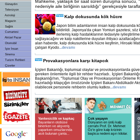
Mahkeme, yaklaşık bir saat süren duruşma sonucu, ''ş
Günaydın
nedeniyle aile birliğinin sarsıldığı'' gerekçesiyle tarafl
Televizyon
Astroloji
Kalp dokusunda kök hücre
Magazin
Japon bilim adamlarının insan kalp dokusunda kö
Sağlık
bildirildi. Japonya'da çıkan Yomiuri gazetesi, sö
Cumartesi
ilerlemiş kalp hastalıklarının tedaviyle iyileştiril
Aktüel Pazar
sağlayacağını ve kalp nakillerine duyulan ihtiyacı azaltacağı
alan haberde, kalp dokusunda kök hücre keşfinin, Hiroaki Ma
Otomobil
çalışan Kyodo
...
devamı
İşte İnsan
Sinema
Provakasyonlara karşı kitapcık
Turizm Rehberi
Çizerler
İçişleri Bakanlığı, toplumsal olaylar ve provokasyonlarda güve
gereken önlemlerle ilgili bir rehber hazırladı.. İçişleri Bakanlığ
Başkanlığı'nın, ''Toplumsal Olay ve Provokasyonları Önleme Re
hazırladığı kitapçığın önsözünde İçişleri Bakanı Abdülkadir Ak
olabilecek personele rehberin olumlu katkısı
...
devamı
Yankesicilik ve kapkaç
Çok yaşayın
O
Bayanların otobüse
Dünyanın en ünlü kalp
S
binerken ve alışveriş
cerrahı Prof. Dr. Mehmet
g
yaparken omuzlarında
Öz'e göre kalp krizinin
L
asılı bulunan çanta...
başlıca nedeni aşırı kilolar.
y