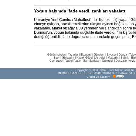
Yoğun bakımda ifade verdi, zanlıları yakalattı
Ümraniye Yeni Çamlıca Mahallesi'nde diş hekimliği yapan G
etmeye çalışan, ancak emellerine ulaşamayınca boğazından ya
yakalandı. Maket bıçağıyla 30 yerinden yaralandıktan sonra b
Durmuş'un, yoğun bakımda güçlükle ifade verdiği, "İki kişiydiler
dediği öğrenildi. İfade doğrultusunda harekete geçen polis, E
Günün İçinden
|
Yazarlar
|
Ekonomi
|
Gündem
|
Siyaset
|
Dünya |
Telev
Spor
|
Günaydın
|
Kapak Güzeli
|
Astroloji
|
Magazin
|
Sağlık
|
Biz
Cumartesi
|
Aktüel Pazar
|
Sarı Sayfalar
|
Otomobil
|
Dosyalar
|
Arşiv
Copyright © 2003, 2004 - Tüm hakları saklıdır.
MERKEZ GAZETE DERGİ BASIM YAYINCILIK SANAYİ VE T
Üretim ve Tasarım