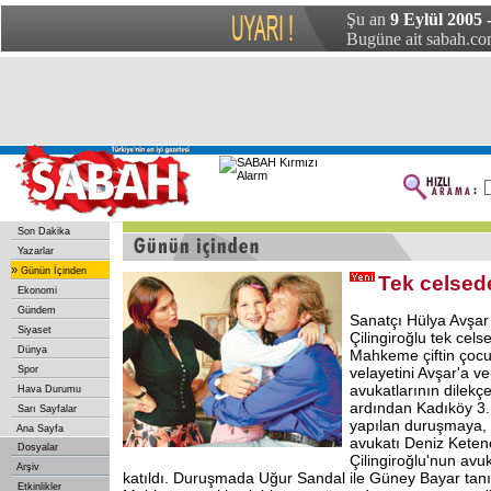
Şu an
9 Eylül 2005
Bugüne ait sabah.com
Son Dakika
Yazarlar
»
Günün İçinden
Tek celsed
Ekonomi
Gündem
Sanatçı Hülya Avşar 
Siyaset
Çilingiroğlu tek cel
Dünya
Mahkeme çiftin çocu
Spor
velayetini Avşar'a ve
avukatlarının dilekçe
Hava Durumu
ardından Kadıköy 3.
Sarı Sayfalar
yapılan duruşmaya, 
Ana Sayfa
avukatı Deniz Ketenc
Dosyalar
Çilingiroğlu'nun avu
Arşiv
katıldı. Duruşmada Uğur Sandal ile Güney Bayar tanık 
Etkinlikler