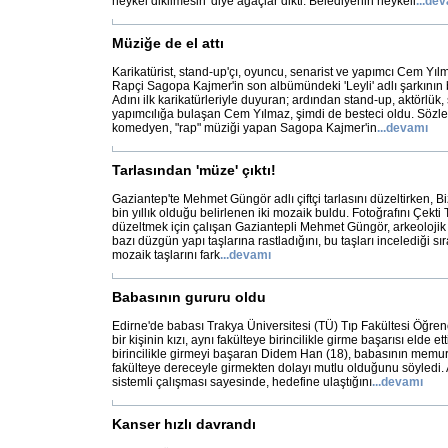
heykel dikilmesin' diye ağaçlar dikti. Belediyenin heykeli
...
dev
Müziğe de el attı
Karikatürist, stand-up'çı, oyuncu, senarist ve yapımcı Cem Yıl
Rapçi Sagopa Kajmer'in son albümündeki 'Leyli' adlı şarkının b
Adını ilk karikatürleriyle duyuran; ardından stand-up, aktörlük, 
yapımcılığa bulaşan Cem Yılmaz, şimdi de besteci oldu. Sözl
komedyen, "rap" müziği yapan Sagopa Kajmer'in
...
devamı
Tarlasından 'müze' çıktı!
Gaziantep'te Mehmet Güngör adlı çiftçi tarlasını düzeltirken, B
bin yıllık olduğu belirlenen iki mozaik buldu. Fotoğrafını Çekti
düzeltmek için çalışan Gaziantepli Mehmet Güngör, arkeolojik b
bazı düzgün yapı taşlarına rastladığını, bu taşları incelediği s
mozaik taşlarını fark
...
devamı
Babasının gururu oldu
Edirne'de babası Trakya Üniversitesi (TÜ) Tıp Fakültesi Öğren
bir kişinin kızı, aynı fakülteye birincilikle girme başarısı elde et
birincilikle girmeyi başaran Didem Han (18), babasının memur 
fakülteye dereceyle girmekten dolayı mutlu olduğunu söyledi. 
sistemli çalışması sayesinde, hedefine ulaştığını
...
devamı
Kanser hızlı davrandı