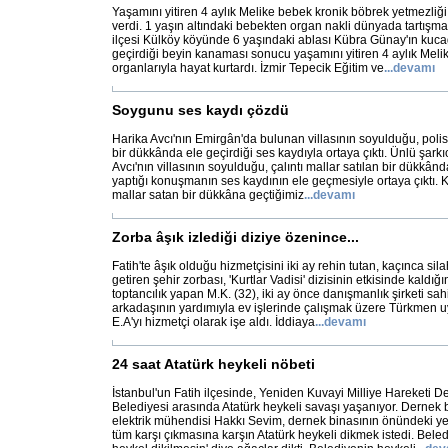
Yaşamını yitiren 4 aylık Melike bebek kronik böbrek yetmezli
verdi. 1 yaşın altındaki bebekten organ nakli dünyada tartışmalı
ilçesi Külköy köyünde 6 yaşındaki ablası Kübra Günay'ın kuc
geçirdiği beyin kanaması sonucu yaşamını yitiren 4 aylık Mel
organlarıyla hayat kurtardı. İzmir Tepecik Eğitim ve
...
devamı
Soygunu ses kaydı çözdü
Harika Avcı'nın Emirgân'da bulunan villasının soyulduğu, polisi
bir dükkânda ele geçirdiği ses kaydıyla ortaya çıktı. Ünlü şark
Avcı'nın villasının soyulduğu, çalıntı mallar satılan bir dükkânda
yaptığı konuşmanın ses kaydının ele geçmesiyle ortaya çıktı. K
mallar satan bir dükkâna geçtiğimiz
...
devamı
Zorba âşık izlediği diziye özenince...
Fatih'te âşık olduğu hizmetçisini iki ay rehin tutan, kaçınca sila
getiren şehir zorbası, 'Kurtlar Vadisi' dizisinin etkisinde kaldığın
toptancılık yapan M.K. (32), iki ay önce danışmanlık şirketi sahi
arkadaşının yardımıyla ev işlerinde çalışmak üzere Türkmen u
E.A'yı hizmetçi olarak işe aldı. İddiaya
...
devamı
24 saat Atatürk heykeli nöbeti
İstanbul'un Fatih ilçesinde, Yeniden Kuvayi Milliye Hareketi De
Belediyesi arasında Atatürk heykeli savaşı yaşanıyor. Dernek
elektrik mühendisi Hakkı Sevim, dernek binasının önündeki ye
tüm karşı çıkmasına karşın Atatürk heykeli dikmek istedi. Beled