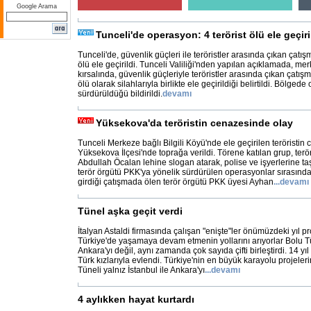
Google Arama
Tunceli'de operasyon: 4 terörist ölü ele geçiri
Tunceli'de, güvenlik güçleri ile teröristler arasında çıkan çatışm
ölü ele geçirildi. Tunceli Valiliği'nden yapılan açıklamada, me
kırsalında, güvenlik güçleriyle teröristler arasında çıkan çatışma
ölü olarak silahlarıyla birlikte ele geçirildiği belirtildi. Bölge
sürdürüldüğü bildirildi.
devamı
Yüksekova'da teröristin cenazesinde olay
Tunceli Merkeze bağlı Bilgili Köyü'nde ele geçirilen teröristin
Yüksekova İlçesi'nde toprağa verildi. Törene katılan grup, terö
Abdullah Öcalan lehine slogan atarak, polise ve işyerlerine taş 
terör örgütü PKK'ya yönelik sürdürülen operasyonlar sırasında
girdiği çatışmada ölen terör örgütü PKK üyesi Ayhan
...
devamı
Tünel aşka geçit verdi
İtalyan Astaldi firmasında çalışan "enişte"ler önümüzdeki yıl p
Türkiye'de yaşamaya devam etmenin yollarını arıyorlar Bolu Tü
Ankara'yı değil, aynı zamanda çok sayıda çifti birleştirdi. 14 yı
Türk kızlarıyla evlendi. Türkiye'nin en büyük karayolu projeler
Tüneli yalnız İstanbul ile Ankara'yı
...
devamı
4 aylıkken hayat kurtardı