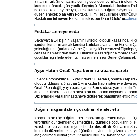
Yıllarını Türk Sineması'na vermiş usta oyuncu Efkan Efekan, y
kanserine önceki gün yenik düşmüştü. Memorial Hastanesi'nd
bakımda kalan oyuncuya, kimse kanser olduğunu söylemedi. Ef
düzenlenecek olan Altın Portakal Film Festivali'nde Onur Ödülü
Hastalığını bilmeyen Efekan'ın tek isteği Onur Ödülü'nü
...
deva
Fedâkar anneye veda
Sakarya'da 14 kişinin yaşamını yitirdiği otobüs kazasında iki 
içinden kurtaran ancak kendisi kurtulamayan anne Gülsüm Ç
yolculuğuna uğurlandı. Anne Çalşimşek'in cenazesi Piyalepaş
cenaze namazından sonra Kulaksız Mezarlığı'nda toprağa veri
çocukları için feda eden talihsiz annenin eşi Şenel Çalşimşek 
Ayşe Hatun Önal: Yaya benim arabama çarptı
Etiler'de otomobiliyle 15 yaşındaki Gülseren Çoban'a çarpar
olduğu iddiasıyla 6 aydan 1 yıla kadar hapis istemiyle dava 
Önal, "Ben değil, yaya bana çarptı. Ben sadece yardım ettim" d
anlattı: "Gülseren Çoban başka bir arabadan kaçarken arabam
Dizlerindeki yaraları hastaneye götürerek pansuman ettirdim.
Düğün magandaları çocukları da alet etti
Konya'da bir köy düğünündeki manzara görenleri hayrete dü
terörünün gündemden düşmediği şu günlerde çocukların bile e
yetişkinler, bu yetmezmiş gibi bir de ateş ettirdi. Konya'nın Sar
beldede düzenlenen köy düğününde, yine bilinçsizce silahlar v
ateş edilmesi dikkat çekti. Kendileri kurusıkı tabanca ve
...
deva