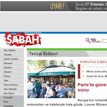
Şu an
17 Temmuz 20
Bugüne ait sabah.com
Son Dakika
Yazarlar
Günün İçinden
Ekonomi
Paris'te güneşli b
Gündem
Mona Lisa'ya ait 
Siyaset
Güzel Ve Ucuz Be
Dünya
Spor
Paris'te güneş
Hava Durumu
sonu
Sarı Sayfalar
Ana Sayfa
Dosyalar
Avrupa'nın romantik 
Arşiv
restoranları ve kafeleriyle hala gözde. Louvre Müzesi
Etkinlikler