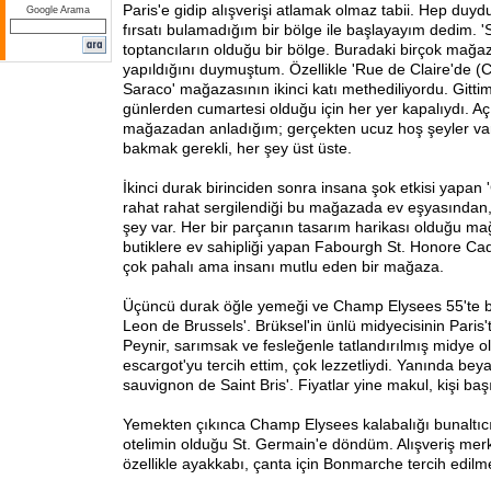
Paris'e gidip alışverişi atlamak olmaz tabii. Hep du
Google Arama
fırsatı bulamadığım bir bölge ile başlayayım dedim. '
toptancıların olduğu bir bölge. Buradaki birçok mağaz
yapıldığını duymuştum. Özellikle 'Rue de Claire'de (C
Saraco' mağazasının ikinci katı methediliyordu. Git
günlerden cumartesi olduğu için her yer kapalıydı. Aç
mağazadan anladığım; gerçekten ucuz hoş şeyler va
bakmak gerekli, her şey üst üste.
İkinci durak birinciden sonra insana şok etkisi yapan '
rahat rahat sergilendiği bu mağazada ev eşyasından
şey var. Her bir parçanın tasarım harikası olduğu mağ
butiklere ev sahipliği yapan Fabourgh St. Honore Ca
çok pahalı ama insanı mutlu eden bir mağaza.
Üçüncü durak öğle yemeği ve Champ Elysees 55'te b
Leon de Brussels'. Brüksel'in ünlü midyecisinin Paris'
Peynir, sarımsak ve fesleğenle tatlandırılmış midye o
escargot'yu tercih ettim, çok lezzetliydi. Yanında be
sauvignon de Saint Bris'. Fiyatlar yine makul, kişi ba
Yemekten çıkınca Champ Elysees kalabalığı bunaltıc
otelimin olduğu St. Germain'e döndüm. Alışveriş merke
özellikle ayakkabı, çanta için Bonmarche tercih edilme