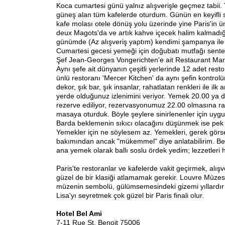
Koca cumartesi günü yalnız alışverişle geçmez tabii
güneş alan tüm kafelerde oturdum. Günün en keyifli s
kafe molası otele dönüş yolu üzerinde yine Paris'in ü
deux Magots'da ve artık kahve içecek halim kalmadığı
günümde (Az alışveriş yaptım) kendimi şampanya ile 
Cumartesi gecesi yemeği için doğubatı mutfağı sente
Şef Jean-Georges Vongerichten'e ait Restaurant Ma
Aynı şefe ait dünyanın çeşitli yerlerinde 12 adet rest
ünlü restoranı 'Mercer Kitchen' da aynı şefin kontrolü
dekor, şık bar, şık insanlar, rahatlatan renkleri ile ilk a
yerde olduğunuz izlenimini veriyor. Yemek 20.00 ya 
rezerve ediliyor, rezervasyonumuz 22.00 olmasına r
masaya oturduk. Böyle şeylere sinirlenenler için uygun
Barda beklemenin sıkıcı olacağını düşünmek ise pek
Yemekler için ne söylesem az. Yemekleri, gerek görs
bakımından ancak "mükemmel" diye anlatabilirim. Ben
ana yemek olarak ballı soslu ördek yedim; lezzetler
Paris'te restoranlar ve kafelerde vakit geçirmek, alı
güzel de bir klasiği atlamamak gerekir. Louvre Müzes
müzenin sembolü, gülümsemesindeki gizemi yıllardı
Lisa'yı seyretmek çok güzel bir Paris finali olur.
Hotel Bel Ami
7-11 Rue St. Benoit 75006