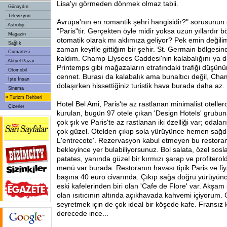
Lisa'yı görmeden dönmek olmaz tabii.
Günaydın
Televizyon
Avrupa'nın en romantik şehri hangisidir?" sorusunun
Astroloji
"Paris"tir. Gerçekten öyle midir yoksa uzun yıllardır bö
Magazin
otomatik olarak mı aklımıza geliyor? Pek emin değili
Sağlık
zaman keyifle gittiğim bir şehir. St. Germain bölgesin
Cumartesi
kaldım. Champ Elysees Caddesi'nin kalabalığını ya d
Aktüel Pazar
Printemps gibi mağazaların etrafındaki trafiği düşün
Otomobil
cennet. Burası da kalabalık ama bunaltıcı değil, Ch
İşte İnsan
dolaşırken hissettiğiniz turistik hava burada daha az.
Sinema
»
Turizm Rehberi
Hotel Bel Ami, Paris'te az rastlanan minimalist oteller
Çizerler
kurulan, bugün 97 otele çıkan 'Design Hotels' grubun
çok şık ve Paris'te az rastlanan iki özelliği var; odalar
çok güzel. Otelden çıkıp sola yürüyünce hemen sağd
L'entrecote'. Rezervasyon kabul etmeyen bu restora
bekleyince yer bulabiliyorsunuz. Bol salata, özel sosla
patates, yanında güzel bir kırmızı şarap ve profiterold
menü var burada. Restoranın havası tipik Paris ve fiya
başına 40 euro civarında. Çıkıp sağa doğru yürüyünc
eski kafelerinden biri olan 'Cafe de Flore' var. Akşam s
olan ısıtıcının altında açıkhavada kahvemi içiyorum.
seyretmek için de çok ideal bir köşede kafe. Fransız 
derecede ince...