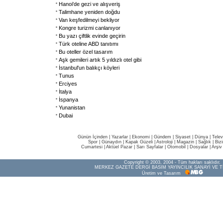
Hanoi'de gezi ve alışveriş
Talimhane yeniden doğdu
Van keşfedilmeyi bekliyor
Kongre turizmi canlanıyor
Bu yazı çiftlik evinde geçirin
Türk oteline ABD tanıtımı
Bu oteller özel tasarım
Aşk gemileri artık 5 yıldızlı otel gibi
İstanbul'un balıkçı köyleri
Tunus
Erciyes
İtalya
İspanya
Yunanistan
Dubai
Günün İçinden
|
Yazarlar
|
Ekonomi
|
Gündem
|
Siyaset
|
Dünya |
Telev
Spor
|
Günaydın
|
Kapak Güzeli
|
Astroloji
|
Magazin
|
Sağlık
|
Biz
Cumartesi
|
Aktüel Pazar
|
Sarı Sayfalar
|
Otomobil
|
Dosyalar
|
Arşiv
Copyright © 2003, 2004 - Tüm hakları saklıdır.
MERKEZ GAZETE DERGİ BASIM YAYINCILIK SANAYİ VE T
Üretim ve Tasarım