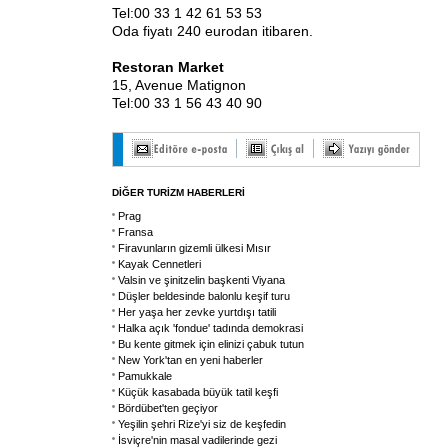
Tel:00 33 1 42 61 53 53
Oda fiyatı 240 eurodan itibaren.
Restoran Market
15, Avenue Matignon
Tel:00 33 1 56 43 40 90
DİĞER TURİZM HABERLERİ
Prag
Fransa
Firavunların gizemli ülkesi Mısır
Kayak Cennetleri
Valsin ve şinitzelin başkenti Viyana
Düşler beldesinde balonlu keşif turu
Her yaşa her zevke yurtdışı tatili
Halka açık 'fondue' tadında demokrasi
Bu kente gitmek için elinizi çabuk tutun
New York'tan en yeni haberler
Pamukkale
Küçük kasabada büyük tatil keşfi
Bördübet'ten geçiyor
Yeşilin şehri Rize'yi siz de keşfedin
İsviçre'nin masal vadilerinde gezi