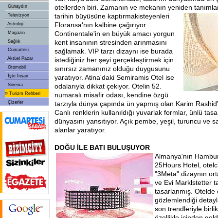
otellerden biri. Zamanın ve mekanın yeniden tanımland
Günaydın
tarihin büyüsüne kaptırmak
isteyenleri
Televizyon
Floransa'nın kalbine çağırıyor.
Astroloji
Continentale'in en büyük amacı yorgun
Magazin
kent insanının stresinden arınmasını
Sağlık
Cumartesi
sağlamak. VIP tarzı dizaynı ise burada
Aktüel Pazar
istediğiniz her şeyi gerçekleştirmek için
Otomobil
sınırsız zamanınız olduğu duygusunu
İşte İnsan
yaratıyor. Atina'daki Semiramis Otel ise
Sinema
odalarıyla dikkat çekiyor. Otelin 52.
»
Turizm Rehberi
numaralı misafir odası, kendine özgü
Çizerler
tarzıyla dünya çapında ün yapmış olan Karim Rashid'
Canlı renklerin kullanıldığı yuvarlak formlar, ünlü tas
dünyasını yansıtıyor. Açık pembe, yeşil, turuncu ve sa
alanlar yaratıyor.
DOĞU İLE BATI BULUŞUYOR
Almanya'nın Hambur
25Hours Hotel, otelc
"3Meta" dizaynın ort
ve Evi Marklstetter 
tasarlanmış. Otelde o
gözlemlendiği detayl
son trendleriyle birlik
özellikle içinden gel