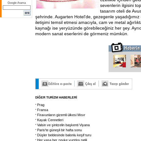
Google Arama
sevenlerin ilgisini to
tasarım oteli de Avu
şehrinde. Augarten Hotel'de, gezegenle yaşadığımız 
iletişimi temsil etmesi amacıyla, cam ve metal ağırlıkt
kaynağı ise yeryüzünde görebileceğiniz her şey. Ayrı
modern sanat eserlerini de görmeniz mümkün.
DİĞER TURİZM HABERLERİ
Prag
Fransa
Firavunların gizemli ülkesi Mısır
Kayak Cennetleri
Valsin ve şinitzelin başkenti Viyana
Paris'te güneşli bir hafta sonu
Düşler beldesinde balonlu keşif turu
Her yaşa her zevke yurtdışı tatili