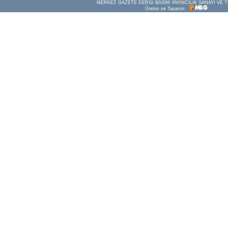
MERKEZ GAZETE DERGİ BASIM YAYINCILIK SANAYİ VE T
Üretim ve Tasarım