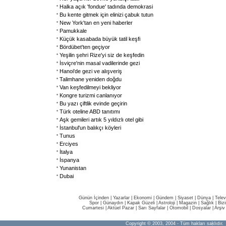
Halka açık 'fondue' tadında demokrasi
Bu kente gitmek için elinizi çabuk tutun
New York'tan en yeni haberler
Pamukkale
Küçük kasabada büyük tatil keşfi
Bördübet'ten geçiyor
Yeşilin şehri Rize'yi siz de keşfedin
İsviçre'nin masal vadilerinde gezi
Hanoi'de gezi ve alışveriş
Talimhane yeniden doğdu
Van keşfedilmeyi bekliyor
Kongre turizmi canlanıyor
Bu yazı çiftlik evinde geçirin
Türk oteline ABD tanıtımı
Aşk gemileri artık 5 yıldızlı otel gibi
İstanbul'un balıkçı köyleri
Tunus
Erciyes
İtalya
İspanya
Yunanistan
Dubai
Günün İçinden
|
Yazarlar
|
Ekonomi
|
Gündem
|
Siyaset
|
Dünya |
Telev
Spor
|
Günaydın
|
Kapak Güzeli
|
Astroloji
|
Magazin
|
Sağlık
|
Biz
Cumartesi
|
Aktüel Pazar
|
Sarı Sayfalar
|
Otomobil
|
Dosyalar
|
Arşiv
Copyright © 2003, 2004 - Tüm hakları saklıdır.