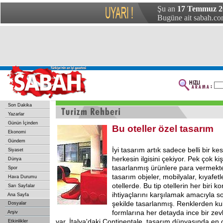
Şu an
17 Temmuz 20
Bugüne ait sabah.com
Son Dakika
Yazarlar
Günün İçinden
Bu oteller özel tasarım
Ekonomi
Gündem
İyi tasarım artık sadece belli bir k
Siyaset
herkesin ilgisini çekiyor. Pek çok kiş
Dünya
tasarlanmış ürünlere para vermekt
Spor
tasarım objeler, mobilyalar, kıyafet
Hava Durumu
otellerde. Bu tip otellerin her biri k
Sarı Sayfalar
ihtiyaçlarını karşılamak amacıyla s
Ana Sayfa
şekilde tasarlanmış. Renklerden kul
Dosyalar
formlarına her detayda ince bir zevk
Arşiv
var. İtalya'daki Continentale, tasarım dünyasında en 
Etkinlikler