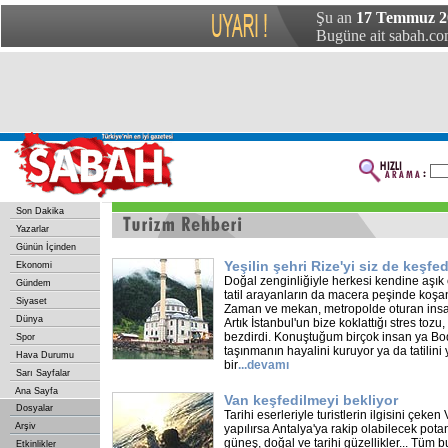
Şu an
17 Temmuz 20
Bugüne ait sabah.com
Son Dakika
Yazarlar
Günün İçinden
Yeşilin şehri Rize'yi siz de keşfe
Ekonomi
Doğal zenginliğiyle herkesi kendine aşık 
Gündem
tatil arayanların da macera peşinde koşan
Siyaset
Zaman ve mekan, metropolde oturan insan
Dünya
Artık İstanbul'un bize koklattığı stres toz
bezdirdi. Konuştuğum birçok insan ya Bo
Spor
taşınmanın hayalini kuruyor ya da tatilini 
Hava Durumu
bir
...
devamı
Sarı Sayfalar
Ana Sayfa
Van keşfedilmeyi bekliyor
Dosyalar
Tarihi eserleriyle turistlerin ilgisini çeken 
Arşiv
yapılırsa Antalya'ya rakip olabilecek pota
güneş, doğal ve tarihi güzellikler... Tüm b
Etkinlikler