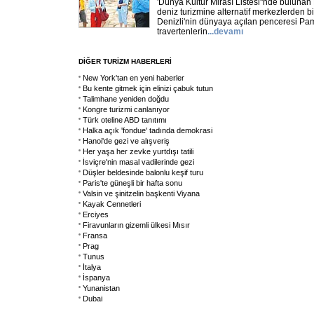
'Dünya Kültür Mirası Listesi''nde buluna
deniz turizmine alternatif merkezlerden 
Denizli'nin dünyaya açılan penceresi Pa
travertenlerin
...
devamı
DİĞER TURİZM HABERLERİ
New York'tan en yeni haberler
Bu kente gitmek için elinizi çabuk tutun
Talimhane yeniden doğdu
Kongre turizmi canlanıyor
Türk oteline ABD tanıtımı
Halka açık 'fondue' tadında demokrasi
Hanoi'de gezi ve alışveriş
Her yaşa her zevke yurtdışı tatili
İsviçre'nin masal vadilerinde gezi
Düşler beldesinde balonlu keşif turu
Paris'te güneşli bir hafta sonu
Valsin ve şinitzelin başkenti Viyana
Kayak Cennetleri
Erciyes
Firavunların gizemli ülkesi Mısır
Fransa
Prag
Tunus
İtalya
İspanya
Yunanistan
Dubai