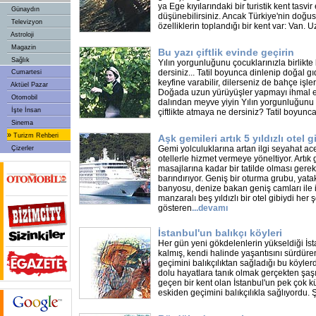
ya Ege kıyılarındaki bir turistik kent tasvir
Günaydın
düşünebilirsiniz. Ancak Türkiye'nin doğ
Televizyon
özelliklerin toplandığı bir kent var: Van. U
Astroloji
Magazin
Bu yazı çiftlik evinde geçirin
Sağlık
Yılın yorgunluğunu çocuklarınızla birlikte 
dersiniz... Tatil boyunca dinlenip doğal 
Cumartesi
keyfine varabilir, dilerseniz de bahçe işler
Aktüel Pazar
Doğada uzun yürüyüşler yapmayı ihmal et
Otomobil
dalından meyve yiyin Yılın yorgunluğunu ço
İşte İnsan
çiftlikte atmaya ne dersiniz? Tatil boyunc
Sinema
»
Turizm Rehberi
Aşk gemileri artık 5 yıldızlı otel g
Gemi yolculuklarına artan ilgi seyahat ac
Çizerler
otellerle hizmet vermeye yöneltiyor. Artık
masajlarına kadar bir tatilde olması gerek
barındırıyor. Geniş bir oturma grubu, yat
banyosu, denize bakan geniş camları ile 
manzaralı beş yıldızlı bir otel gibiydi he
gösteren
...
devamı
İstanbul'un balıkçı köyleri
Her gün yeni gökdelenlerin yükseldiği İ
kalmış, kendi halinde yaşantısını sürdüren
geçimini balıkçılıktan sağladığı bu köyler
dolu hayatlara tanık olmak gerçekten şaşı
geçen bir kent olan İstanbul'un pek çok k
eskiden geçimini balıkçılıkla sağlıyordu.