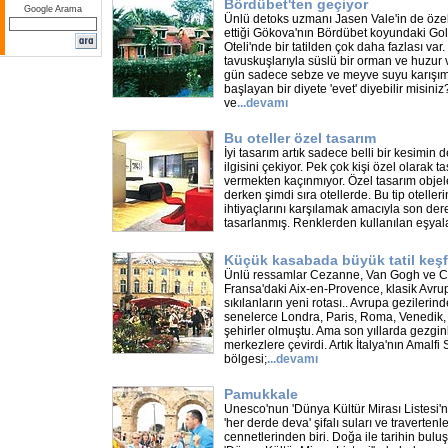
Bördübet'ten geçiyor
Google Arama
Ünlü detoks uzmanı Jasen Vale'in de özel 
ettiği Gökova'nın Bördübet koyundaki G
Oteli'nde bir tatilden çok daha fazlası var
tavuskuşlarıyla süslü bir orman ve huzur ver
gün sadece sebze ve meyve suyu karışımı
başlayan bir diyete 'evet' diyebilir misin
ve
...
devamı
Bu oteller özel tasarım
İyi tasarım artık sadece belli bir kesimin
ilgisini çekiyor. Pek çok kişi özel olarak 
vermekten kaçınmıyor. Özel tasarım objeler
derken şimdi sıra otellerde. Bu tip oteller
ihtiyaçlarını karşılamak amacıyla son dere
tasarlanmış. Renklerden kullanılan eşyala
Küçük kasabada büyük tatil keşf
Ünlü ressamlar Cezanne, Van Gogh ve Cha
Fransa'daki Aix-en-Provence, klasik Avrup
sıkılanların yeni rotası.. Avrupa gezilerind
senelerce Londra, Paris, Roma, Venedik, 
şehirler olmuştu. Ama son yıllarda gezgin
merkezlere çevirdi. Artık İtalya'nın Amalfi
bölgesi;
...
devamı
Pamukkale
Unesco'nun 'Dünya Kültür Mirası Listesi
'her derde deva' şifalı suları ve travertenl
cennetlerinden biri. Doğa ile tarihin bu