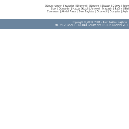
Günün İçinden
|
Yazarlar
|
Ekonomi
|
Gündem
|
Siyaset
|
Dünya |
Telev
Spor
|
Günaydın
|
Kapak Güzeli
|
Astroloji
|
Magazin
|
Sağlık
|
Biz
Cumartesi
|
Aktüel Pazar
|
Sarı Sayfalar
|
Otomobil
|
Dosyalar
|
Arşiv
Copyright © 2003, 2004 - Tüm hakları saklıdır.
MERKEZ GAZETE DERGİ BASIM YAYINCILIK SANAYİ VE T