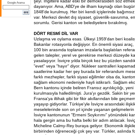
şeyi. İngiltere kadar eski bir demokrasiden söz etm
Google Arama
dayanıyor. Ama, ABD'ye de ilham kaynağı olan bugün
1848'de kurulmuş. Her biri kendi içişlerinde bağımsız
var. Merkezi devlet dış siyaset, güvenlik-savunma, ene
sorumlu. Gerisi kanton ve belediyelere bırakılmış.
DÖRT RESMİ DİL VAR
Uzlaşma ve oylama esas. Ülkeyi 1959'dan beri koalisy
Bakanlar rotasyonla değişiyor. En önemli siyasi araç,
100 bin arasında toplanan imzalarla başlatılan refe
gelen talepler, yerel ve gerekirse merkezi düzeyde k
yasalaşıyor. İsviçre yılda birçok kez bu yüzden sand
"evet" veya "hayır" diyor. Nükleer santralleri kapama
saatlerine kadar her şey burada bir referandum mesele
farklı mezhepler, farklı siyasi eğilimler olsa da, kanto
sağlam ekonomi nedeniyle hayli istikrarlı. Sağlam ek
Bern kantonu içinde beliren Fransız ayrılıkçılığı, yeni
kurulmasıyla halledilmişti. Jura'yı gezdik. Sakin bir ye
Fransa'ya iltihak gibi bir fikir akıllarından bile geçme
yaşayıp gidiyorlar. Türkiye'yle İsviçre arasındaki ilişk
meselelerinde son on yıl içinde yaşanan gelişmelerin 
İsviçre kantonunun "Ermeni Soykırımı" yönündeki karar
hala gergin ama bu hafta belki bir adım atılacak. İsviç
Micheline Calmy-Rey buraya geliyor. Ekonomik ilişkileri
birbirinden öğreneceği çok şey var. Türkler, aslında 