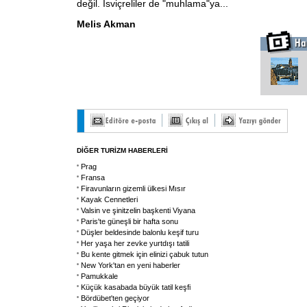
değil. İsviçreliler de "muhlama"ya...
Melis Akman
DİĞER TURİZM HABERLERİ
Prag
Fransa
Firavunların gizemli ülkesi Mısır
Kayak Cennetleri
Valsin ve şinitzelin başkenti Viyana
Paris'te güneşli bir hafta sonu
Düşler beldesinde balonlu keşif turu
Her yaşa her zevke yurtdışı tatili
Bu kente gitmek için elinizi çabuk tutun
New York'tan en yeni haberler
Pamukkale
Küçük kasabada büyük tatil keşfi
Bördübet'ten geçiyor