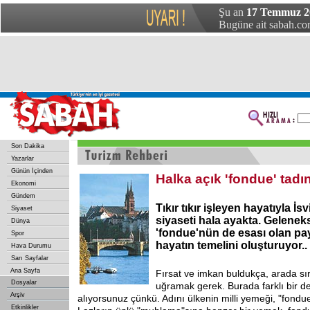
Şu an
17 Temmuz 20
Bugüne ait sabah.com
Son Dakika
Yazarlar
Günün İçinden
Halka açık 'fondue' tad
Ekonomi
Gündem
Tıkır tıkır işleyen hayatıyla İsv
Siyaset
siyaseti hala ayakta. Gelenek
Dünya
'fondue'nün de esası olan pay
Spor
hayatın temelini oluşturuyor..
Hava Durumu
Sarı Sayfalar
Ana Sayfa
Fırsat ve imkan buldukça, arada sır
Dosyalar
uğramak gerek. Burada farklı bir d
Arşiv
alıyorsunuz çünkü. Adını ülkenin milli yemeği, "fondue
Etkinlikler