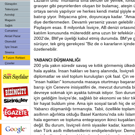
Lazların ünlü "muhlama"sına benzer bir yemek, fon
Günaydın
gravyer gibi peynirlerden oluşan bir bulamaç, ateşin 
Televizyon
ortaya servis yapılıyor ve herkes kendi metal şişiyle
Astroloji
batırıp yiyor. İhtiyacına göre, doyuncaya kadar. "A
Magazin
diye dertlenmeden. Devamlı yerseniz yavan gelebilir
Sağlık
Paylaşım esas. 8 milyonluk İsviçre, AB denizi ortasınd
Cumartesi
katılım konusunda mütereddit ama uzun bir tefekkür
Aktüel Pazar
2002'de, BM'ye üyeliği kabul etmiş durumda. BM'ye gi
Otomobil
sürüyor, tek giriş gerekçesi "Biz de o kararların içinde
İşte İnsan
özetlenebilir.
Sinema
»
Turizm Rehberi
YABANCI DÜŞMANLIĞI
Çizerler
200 yıla yakın süredir savaş ve kıtlık görmemiş ülkede,
hala ayakta. İnsan hakları ve barış alanında, İsviçrel
diplomatlar ve sivil toplum kuruluşları çok faal. Çin ve 
"insan hakları" konusunda masaya oturtmayı başaran İs
barışı için Cenevre inisiyatifini de, mevcut durumda b
devreye sokmak için ayakta tutmak istiyor. Son duru
için geldiğim İsviçre'de, sağlıklı bir ekonomi ve tıkır t
bir hayat buldum yine. Ama işin sosyal tarafı hiç de s
Yabancı düşmanlığı tırmanışta. Tabii, özellikle topla
asıllının ağırlıkta olduğu Basel Kantonu'nda sıkı İslam
hala egemen ve topluma entegrasyon ikinci kuşaklard
değil. Bu durum, İsviçreli ılımlı siyasiler kadar, kanto
olan Türk asıllı milletvekillerini endişelendiriyor. Dem