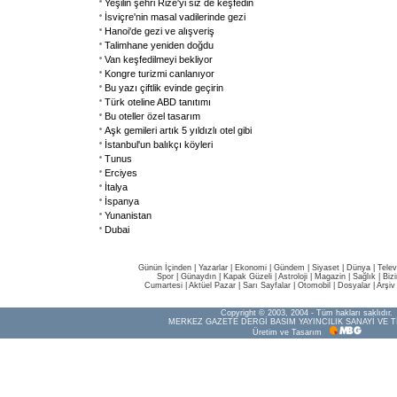
Yeşilin şehri Rize'yi siz de keşfedin
İsviçre'nin masal vadilerinde gezi
Hanoi'de gezi ve alışveriş
Talimhane yeniden doğdu
Van keşfedilmeyi bekliyor
Kongre turizmi canlanıyor
Bu yazı çiftlik evinde geçirin
Türk oteline ABD tanıtımı
Bu oteller özel tasarım
Aşk gemileri artık 5 yıldızlı otel gibi
İstanbul'un balıkçı köyleri
Tunus
Erciyes
İtalya
İspanya
Yunanistan
Dubai
Günün İçinden
|
Yazarlar
|
Ekonomi
|
Gündem
|
Siyaset
|
Dünya |
Telev
Spor
|
Günaydın
|
Kapak Güzeli
|
Astroloji
|
Magazin
|
Sağlık
|
Biz
Cumartesi
|
Aktüel Pazar
|
Sarı Sayfalar
|
Otomobil
|
Dosyalar
|
Arşiv
Copyright © 2003, 2004 - Tüm hakları saklıdır.
MERKEZ GAZETE DERGİ BASIM YAYINCILIK SANAYİ VE T
Üretim ve Tasarım