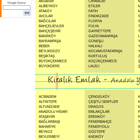
AKSARAY
CİHANGİR
Google Arama
ALİBEYKÖY
ETİLER
ATAKÖY
FATİH
AVCILAR
FINDIKZADE
BAĞCILAR
FLORYA
BAHÇELİEVLER
FULYA
BAHÇEŞEHİR
GAYRETTEPE
BAKIRKÖY
GAZİOSMANPAŞA
BAYRAMPAŞA
GÜNEŞLİ
BEBEK
HALKALI
BEYLİKDÜZÜ
KOCAMUSTAFAPAŞA
BEŞİKTAŞ
KURTULUŞ
BÜYÜKÇEKMECE
KÜÇÜKÇEKMECE
BÜYÜKDERE
LALELİ
Ş
ACIBADEM
ÇENGELKÖY
ALTINTEPE
ÇEŞİTLİ SEMTLER
ALTUNİZADE
DRAGOS
ANADOLU HİSARI
EMLAKÇILAR
ATAŞEHİR
ERENKÖY
BAĞLARBAŞI
FENERBAHÇE
BAHARİYE
FENERYOLU
BEYKOZ
GÖZTEPE
BEYLERBEYİ
KADIKÖY