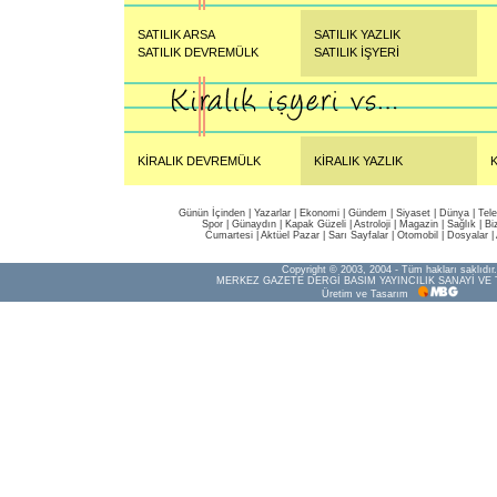
SATILIK ARSA
SATILIK YAZLIK
SATILIK DEVREMÜLK
SATILIK İŞYERİ
KİRALIK DEVREMÜLK
KİRALIK YAZLIK
K
Günün İçinden
|
Yazarlar
|
Ekonomi
|
Gündem
|
Siyaset
|
Dünya |
Tel
Spor
|
Günaydın
|
Kapak Güzeli
|
Astroloji
|
Magazin
|
Sağlık
|
Bi
Cumartesi
|
Aktüel Pazar
|
Sarı Sayfalar
|
Otomobil
|
Dosyalar
|
Copyright © 2003, 2004 - Tüm hakları saklıdır.
MERKEZ GAZETE DERGİ BASIM YAYINCILIK SANAYİ VE 
Üretim ve Tasarım