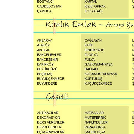
BOSTANCI
KARTAL
CADDEBOSTAN
KIZILTOPRAK
ÇAMLICA
KOZYATAĞI
AKSARAY
ÇAĞLAYAN
ATAKÖY
FATİH
AVCILAR
FINDIKZADE
BAHÇELİEVLER
FLORYA
BAHÇEŞEHİR
FULYA
BAKIRKÖY
GAZİOSMANPAŞA
BEYLİKDÜZÜ
HALKALI
BEŞİKTAŞ
KOCAMUSTAFAPAŞA
BÜYÜKÇEKMECE
KURTULUŞ
BÜYÜKDERE
KÜÇÜKÇEKMECE
Ş
ANTİKACILAR
MATBAALAR
DEKORASYON
MÜTEFERRİK
İ
DERS VERENLER
NAKLİYECİLER
Z
DEVREDENLER
PARA-BORSA
EŞYA ARAYANLAR
SATILIK EŞYA