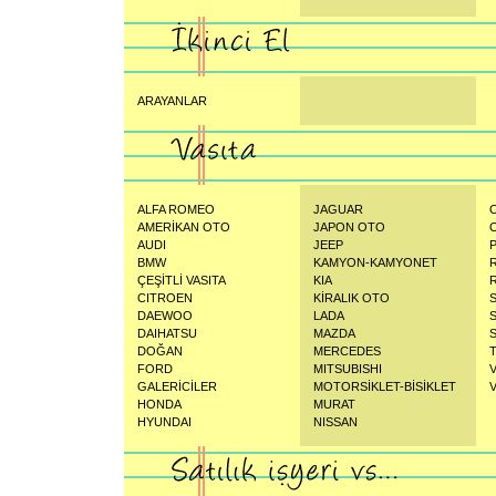
ARAYANLAR
ALFA ROMEO
JAGUAR
AMERİKAN OTO
JAPON OTO
AUDI
JEEP
BMW
KAMYON-KAMYONET
ÇEŞİTLİ VASITA
KIA
CITROEN
KİRALIK OTO
DAEWOO
LADA
DAIHATSU
MAZDA
DOĞAN
MERCEDES
FORD
MITSUBISHI
GALERİCİLER
MOTORSİKLET-BİSİKLET
HONDA
MURAT
HYUNDAI
NISSAN