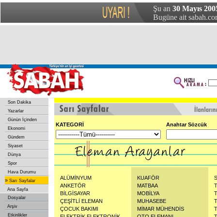
Şu an
30 Mayıs 2005
Bugüne ait sabah.com
Son Dakika
Yazarlar
Günün İçinden
KATEGORİ
Anahtar Sözcük
Ekonomi
Gündem
Siyaset
Dünya
Spor
Hava Durumu
ALÜMİNYUM
KUAFÖR
»
Sarı Sayfalar
ANKETÖR
MATBAA
Ana Sayfa
BİLGİSAYAR
MOBİLYA
Dosyalar
ÇEŞİTLİ ELEMAN
MUHASEBE
Arşiv
ÇOCUK BAKIMI
MİMAR MÜHENDİS
Etkinlikler
ELEKTRİK ELEKTRONİK
OTO ELEMANI