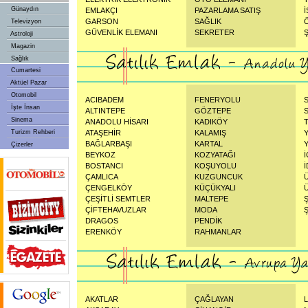
Günaydın
EMLAKÇI
PAZARLAMA SATIŞ
GARSON
SAĞLIK
Televizyon
GÜVENLİK ELEMANI
SEKRETER
Astroloji
Magazin
Sağlık
Cumartesi
Aktüel Pazar
Otomobil
ACIBADEM
FENERYOLU
İşte İnsan
ALTINTEPE
GÖZTEPE
Sinema
ANADOLU HİSARI
KADIKÖY
Turizm Rehberi
ATAŞEHİR
KALAMIŞ
BAĞLARBAŞI
KARTAL
Çizerler
BEYKOZ
KOZYATAĞI
BOSTANCI
KOŞUYOLU
ÇAMLICA
KUZGUNCUK
ÇENGELKÖY
KÜÇÜKYALI
ÇEŞİTLİ SEMTLER
MALTEPE
ÇİFTEHAVUZLAR
MODA
DRAGOS
PENDİK
ERENKÖY
RAHMANLAR
AKATLAR
ÇAĞLAYAN