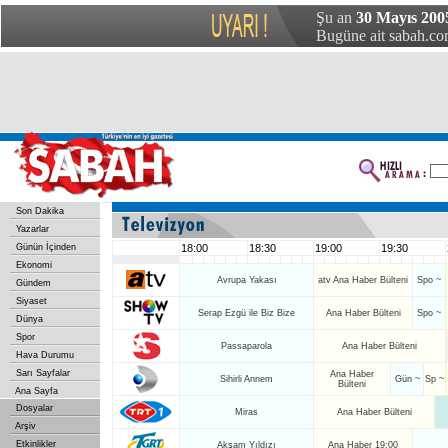
Şu an
30 Mayıs 2005
Bugüne ait sabah.com
Son Dakika
Yazarlar
Günün İçinden
18:00
18:30
19:00
19:30
Ekonomi
Avrupa Yakası
atv Ana Haber Bülteni
Spo ~
Gündem
Siyaset
Serap Ezgü ile Biz Bize
Ana Haber Bülteni
Spo ~
Dünya
Spor
Passaparola
Ana Haber Bülteni
Hava Durumu
Sarı Sayfalar
Ana Haber
Sihirli Annem
Gün ~
Sp ~
Bülteni
Ana Sayfa
Dosyalar
Miras
Ana Haber Bülteni
Arşiv
Etkinlikler
Akşam Yıldızı
Ana Haber 19:00