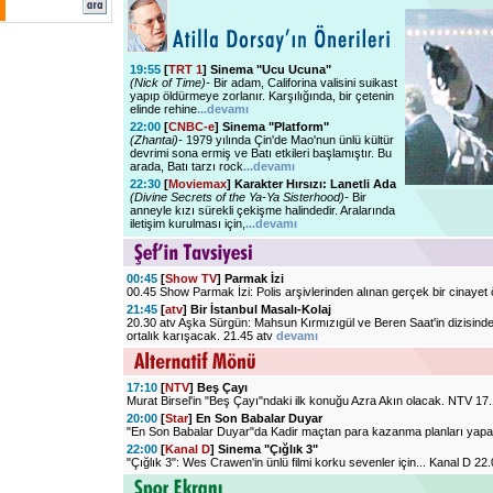
19:55
[
TRT 1
] Sinema "Ucu Ucuna"
(Nick of Time)-
Bir adam, Califorina valisini suikast
yapıp öldürmeye zorlanır. Karşılığında, bir çetenin
elinde rehine
...devamı
22:00
[
CNBC-e
] Sinema "Platform"
(Zhantai)-
1979 yılında Çin'de Mao'nun ünlü kültür
devrimi sona ermiş ve Batı etkileri başlamıştır. Bu
arada, Batı tarzı rock
...devamı
22:30
[
Moviemax
] Karakter Hırsızı: Lanetli Ada
(Divine Secrets of the Ya-Ya Sisterhood)-
Bir
anneyle kızı sürekli çekişme halindedir. Aralarında
iletişim kurulması için,
...devamı
00:45
[
Show TV
] Parmak İzi
00.45 Show Parmak İzi: Polis arşivlerinden alınan gerçek bir cinayet 
21:45
[
atv
] Bir İstanbul Masalı-Kolaj
20.30 atv Aşka Sürgün: Mahsun Kırmızıgül ve Beren Saat'in dizisind
ortalık karışacak. 21.45 atv
devamı
17:10
[
NTV
] Beş Çayı
Murat Birsel'in "Beş Çayı"ndaki ilk konuğu Azra Akın olacak. NTV 17
20:00
[
Star
] En Son Babalar Duyar
"En Son Babalar Duyar"da Kadir maçtan para kazanma planları yapa
22:00
[
Kanal D
] Sinema "Çığlık 3"
"Çığlık 3": Wes Crawen'in ünlü filmi korku sevenler için... Kanal D 22