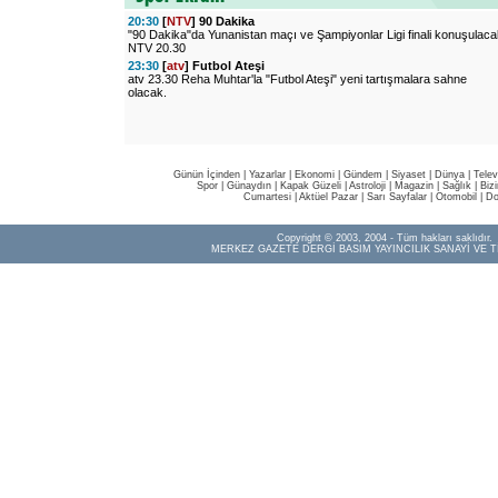
20:30
[
NTV
] 90 Dakika
"90 Dakika"da Yunanistan maçı ve Şampiyonlar Ligi finali konuşulaca
NTV 20.30
23:30
[
atv
] Futbol Ateşi
atv 23.30 Reha Muhtar'la "Futbol Ateşi" yeni tartışmalara sahne
olacak.
Günün İçinden
|
Yazarlar
|
Ekonomi
|
Gündem
|
Siyaset
|
Dünya |
Telev
Spor
|
Günaydın
|
Kapak Güzeli
|
Astroloji
|
Magazin
|
Sağlık
|
Biz
Cumartesi
|
Aktüel Pazar
|
Sarı Sayfalar
|
Otomobil
|
Do
Copyright © 2003, 2004 - Tüm hakları saklıdır.
MERKEZ GAZETE DERGİ BASIM YAYINCILIK SANAYİ VE T