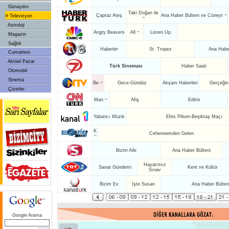
Günaydın
Taki Doğan ile
»
Çapraz Ateş
Ana Haber Bülteni ve Cüneyt ~
Televizyon
~
Astroloji
Angry Beavers
All ~
Listen Up
Magazin
Sağlık
Haberler
St. Tropez
Ana Haber
Cumartesi
Aktüel Pazar
Türk Sineması
Haber Saati
Otomobil
Sinema
Be ~
Gece-Gündüz
Akşam Haberleri
Gerçeğin
Çizerler
Man ~
Afiş
Editör
Yabancı Müzik
Efes Pilsen-Beşiktaş Maçı
K
Cehennemden Gelen
~
Bizim Aile
Ana Haber Bülteni
Hayatımız
Sanat Gündemi
Kent ve Kültür
Sınav
Bizim Ev
İşte Susan
Ana Haber Bülten
Google Arama