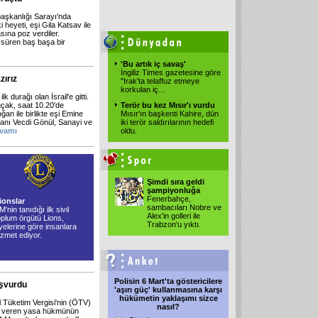
aşkanlığı Sarayı'nda
eyeti, eşi Gila Katsav ile
sına poz verdiler.
süren baş başa bir
'Bu artık iç savaş'
İngiliz Times gazetesine göre
zırız
"Irak'ta telaffuz etmeye
korkulan iç...
durağı olan İsrail'e gitti.
uçak, saat 10.20'de
Terör bu kez Mısır'ı vurdu
n ile birlikte eşi Emine
Mısır'ın başkenti Kahire, dün
kanı Vecdi Gönül, Sanayi ve
iki terör saldırılarının hedefi
vamı
oldu.
Şimdi sıra geldi
şampiyonluğa
Fenerbahçe,
ionslar
sambacıları Nobre ve
M'nin tanıdığı ilk sivil
Alex'in golleri ile
oplum örgütü Lions,
Trabzon'u yıktı.
yelerine göre insanlara
izmet ediyor.
Polisin 6 Mart'ta göstericilere
aşvurdu
'aşırı güç' kullanmasına karşı
hükümetin yaklaşımı sizce
el Tüketim Vergisi'nin (ÖTV)
nasıl?
'na veren yasa hükmünün