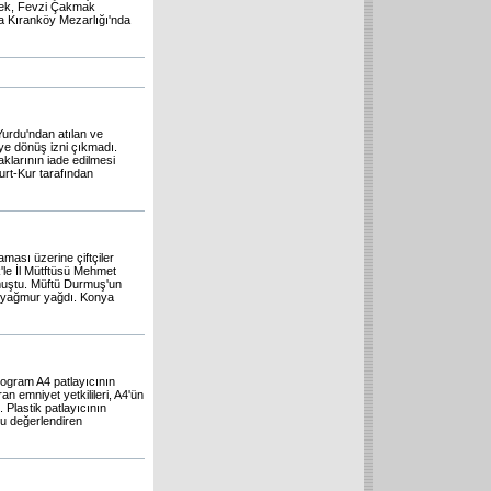
erek, Fevzi Çakmak
a Kıranköy Mezarlığı'nda
Yurdu'ndan atılan ve
ye dönüş izni çıkmadı.
klarının iade edilmesi
urt-Kur tarafından
ması üzerine çiftçiler
'le İl Mütftüsü Mehmet
muştu. Müftü Durmuş'un
r yağmur yağdı. Konya
logram A4 patlayıcının
ran emniyet yetkilileri, A4'ün
. Plastik patlayıcının
u değerlendiren