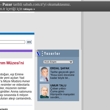
 - Pazar
tarihli sabah.com.tr'yi okumaktasınız.
.tr içeriği için
tıklayın »
ım Müzesi'ni
ERDAL ŞAFAK
Tarihe geçecek gezi
Erdoğan, eşi Emine
"Kısa süre öncesine
kte yeni açılan Yad
kadar böyle bir...
n'a Müze Müdürü Avner
 resimler ve videolarla
UMUR TALU
kiler, müzenin isimler
Çoban yıldızı
girdiler. Anma salonuna
Cuma günü
Hürriyet'in manşetini
aşı sırasında 6 milyon
sevdim,...
utulan ateşi canlandırdı,
örüştü