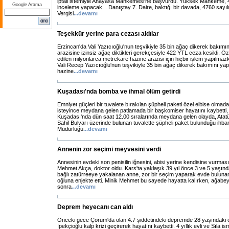
iptali istemiyle Anayasa Mahkemesi'ne başvurdu. Yüksek Mahkeme, 4
Google Arama
inceleme yapacak. . Danıştay 7. Daire, baktığı bir davada, 4760 sayı
Vergisi
...
devamı
Teşekkür yerine para cezası aldılar
Erzincan'da Vali Yazıcıoğlu'nun teşvikiyle 35 bin ağaç dikerek bakımı
arazisine izinsiz ağaç diktikleri gerekçesiyle 422 YTL ceza kesildi. Öz
edilen milyonlarca metrekare hazine arazisi için hiçbir işlem yapılm
Vali Recep Yazıcıoğlu'nun teşvikiyle 35 bin ağaç dikerek bakımını yap
hazine
...
devamı
Kuşadası'nda bomba ve ihmal ölüm getirdi
Emniyet güçleri bir tuvalete bırakılan şüpheli paketi özel elbise olmad
isteyince meydana gelen patlamada bir başkomiser hayatını kaybetti, 
Kuşadası'nda dün saat 12.00 sıralarında meydana gelen olayda, Atatü
Sahil Bulvarı üzerinde bulunan tuvalette şüpheli paket bulunduğu ihbar
Müdürlüğü
...
devamı
Annenin zor seçimi meyvesini verdi
Annesinin evdeki son penisilin iğnesini, abisi yerine kendisine vurma
Mehmet Akça, doktor oldu. Kars'ta yaklaşık 39 yıl önce 3 ve 5 yaşınd
bağlı zatürreeye yakalanan anne, zor bir seçim yaparak evde bulunan 
oğluna enjekte etti. Minik Mehmet bu sayede hayatta kalırken, ağabe
sonra
...
devamı
Deprem heyecanı can aldı
Önceki gece Çorum'da olan 4.7 şiddetindeki depremde 28 yaşındaki 
İpekçioğlu kalp krizi geçirerek hayatını kaybetti. 4 yıllık evli ve Sıla