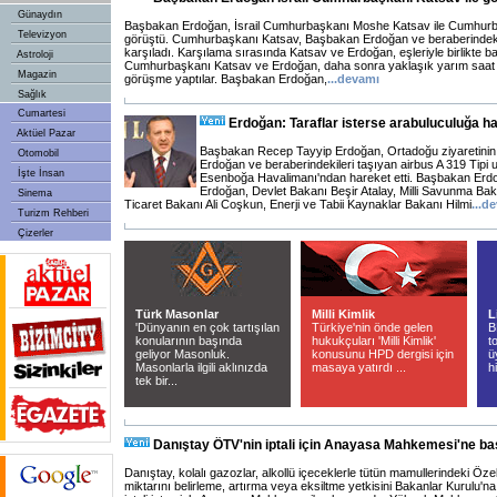
Günaydın
Başbakan Erdoğan, İsrail Cumhurbaşkanı Moshe Katsav ile Cumhurb
Televizyon
görüştü. Cumhurbaşkanı Katsav, Başbakan Erdoğan ve beraberindeki h
karşıladı. Karşılama sırasında Katsav ve Erdoğan, eşleriyle birlikte ba
Astroloji
Cumhurbaşkanı Katsav ve Erdoğan, daha sonra yaklaşık yarım saat 
Magazin
görüşme yaptılar. Başbakan Erdoğan,
...
devamı
Sağlık
Cumartesi
Erdoğan: Taraflar isterse arabuluculuğa ha
Aktüel Pazar
Başbakan Recep Tayyip Erdoğan, Ortadoğu ziyaretinin ilk 
Otomobil
Erdoğan ve beraberindekileri taşıyan airbus A 319 Tipi 
İşte İnsan
Esenboğa Havalimanı'ndan hareket etti. Başbakan Erdoğa
Erdoğan, Devlet Bakanı Beşir Atalay, Milli Savunma Ba
Sinema
Ticaret Bakanı Ali Coşkun, Enerji ve Tabii Kaynaklar Bakanı Hilmi
...
de
Turizm Rehberi
Çizerler
Türk Masonlar
Milli Kimlik
L
'Dünyanın en çok tartışılan
Türkiye'nin önde gelen
B
konularının başında
hukukçuları 'Milli Kimlik'
t
geliyor Masonluk.
konusunu HPD dergisi için
ü
Masonlarla ilgili aklınızda
masaya yatırdı ...
h
tek bir...
Danıştay ÖTV'nin iptali için Anayasa Mahkemesi'ne b
Danıştay, kolalı gazozlar, alkollü içeceklerle tütün mamullerindeki Öz
miktarını belirleme, artırma veya eksiltme yetkisini Bakanlar Kurulu