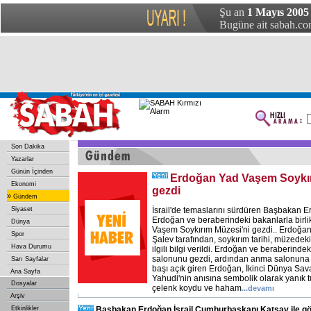
Şu an
1 Mayıs 2005
Bugüne ait sabah.com
Son Dakika
Yazarlar
Günün İçinden
Erdoğan Yad Vaşem Soykır
Ekonomi
gezdi
»
Gündem
Siyaset
İsrail'de temaslarını sürdüren Başbakan 
Erdoğan ve beraberindeki bakanlarla birli
Dünya
Vaşem Soykırım Müzesi'ni gezdi.. Erdoğa
Spor
Şalev tarafından, soykırım tarihi, müzedeki
Hava Durumu
ilgili bilgi verildi. Erdoğan ve beraberinde
salonunu gezdi, ardından anma salonuna 
Sarı Sayfalar
başı açık giren Erdoğan, İkinci Dünya Sav
Ana Sayfa
Yahudi'nin anısına sembolik olarak yanık t
Dosyalar
çelenk koydu ve haham
...
devamı
Arşiv
Etkinlikler
Başbakan Erdoğan İsrail Cumhurbaşkanı Katsav ile g