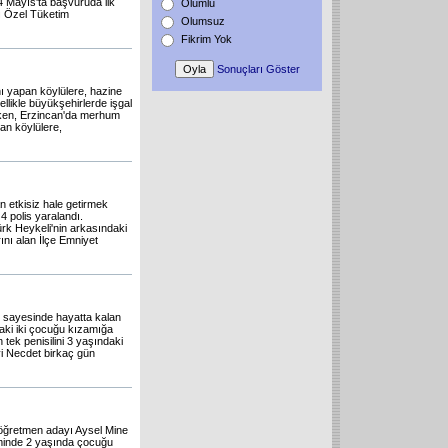
 Mayıs'ta başvuruda ilk
Olumlu
lı Özel Tüketim
Olumsuz
Fikrim Yok
Sonuçları Göster
nı yapan köylülere, hazine
ellikle büyükşehirlerde işgal
azken, Erzincan'da merhum
an köylülere,
an etkisiz hale getirmek
4 polis yaralandı.
rk Heykeli'nin arkasındaki
ını alan İlçe Emniyet
sı sayesinde hayatta kalan
aki iki çocuğu kızamığa
tek penisilini 3 yaşındaki
yi Necdet birkaç gün
öğretmen adayı Aysel Mine
 isminde 2 yaşında çocuğu