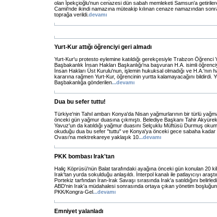
olan İpekçioğlu'nun cenazesi dün sabah memleketi Samsun'a getiril
Camii'nde ikindi namazına müteakip kılınan cenaze namazından sonr
toprağa verildi.
devamı
Yurt-Kur attığı öğrenciyi geri almadı
Yurt-Kur'u protesto eylemine katıldığı gerekçesiyle Trabzon Öğrenci 
Başbakanlık İnsan Hakları Başkanlığı'na başvuran H.A. isimli öğrenci
İnsan Hakları Üst Kurulu'nun, işlemin hukuksal olmadığı ve H.A.'nın ha
kararına rağmen Yurt-Kur, öğrencinin yurtta kalamayacağını bildirdi. Y
Başbakanlığa gönderilen
...
devamı
Dua bu sefer tuttu!
Türkiye'nin Tahıl ambarı Konya'da Nisan yağmurlarının bir türlü yağma
önceki gün yağmur duasına çıkmıştı. Belediye Başkanı Tahir Akyürek
Yavuz'un da katıldığı yağmur duasını Selçuklu Müftüsü Durmuş oku
okuduğu dua bu sefer "tuttu" ve Konya'ya önceki gece sabaha kada
Ovası'na mektrekareye yaklaşık 10
...
devamı
PKK bombası Irak'tan
Haliç Köprüsü'nün Balat tarafındaki ayağına önceki gün konulan 20 ki
Irak'tan yurda sokulduğu anlaşıldı. İnterpol kanalı ile patlayıcıyı araştı
Portekiz tarfından İran-Irak Savaşı sırasında Irak'a satıldığını belirledi
ABD'nin Irak'a müdahalesi sonrasında ortaya çıkan yönetim boşluğun
PKK/Kongra-Gel
...
devamı
Emniyet yalanladı