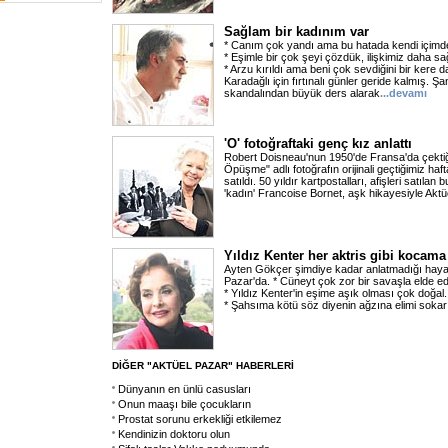
Sağlam bir kadınım var
* Canım çok yandı ama bu hatada kendi içim
* Eşimle bir çok şeyi çözdük, ilişkimiz daha sa
* Arzu kırıldı ama beni çok sevdiğini bir kere
Karadağlı için fırtınalı günler geride kalmış. Şa
skandalından büyük ders alarak
...devamı
'O' fotoğraftaki genç kız anlattı
Robert Doisneau'nun 1950'de Fransa'da çektiğ
Öpüşme" adlı fotoğrafın orijinali geçtiğimiz haf
satıldı. 50 yıldır kartpostalları, afişleri satılan
'kadın' Francoise Bornet, aşk hikayesiyle Aktü
Yıldız Kenter her aktris gibi kocama
Ayten Gökçer şimdiye kadar anlatmadığı hayat
Pazar'da. * Cüneyt çok zor bir savaşla elde edi
* Yıldız Kenter'in eşime aşık olması çok doğal
* Şahsıma kötü söz diyenin ağzına elimi sokar 
DİĞER "AKTÜEL PAZAR" HABERLERİ
Dünyanın en ünlü casusları
Onun maaşı bile çocukların
Prostat sorunu erkekliği etkilemez
Kendinizin doktoru olun