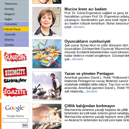
Televizyon
Mucize krem acı badem
Astroloji
Prof. Dr. Gönül Ergenekon sağlıklı ve genç bir cil
Magazin
hastalıkları uzmanı Prof. Dr. Ergenekon anlatıyo
Sağlık
yıkamayın. Nemlendirici şart ama tonik hiçbir
acı badem sütüyle temizleyin. Buhar banyosun
Cumartesi
çeşit
...devamı
»
Aktüel Pazar
Otomobil
Sinema
Oyuncakların cumhuriyeti
Çizerler
Şair-yazar Sunay Akın on yıldır dünyanın dört 
oyuncakları Göztepe'deki Oyuncak Müzesi'nde b
müzede Kızılderili bebeklerinden nesli tükene
kadar binlerce model sergileniyor. Göztepe'd
şair
...devamı
Yazan ve yöneten Pentagon
Amerikalı gazeteci David L. Robb "Hollywood 
kitabında Pentagon'un savaş filmlerine sansür
müdahale edildiğini iddia ediyor. Top Gun ve A
arasında. Amerikalı gazeteci David L. Robb "
adlı kitabında,
...devamı
Çiftlik balığından korkmayın
Marmara'da avlanma yasağı başlasa da çiftlik 
birbirinden lezzetli balık türlerini gönül rahatlığıy
Google Arama
Marmara'da avlanma yasağı başlıyor ama çiftli
ve Akdeniz'in birbirinden lezzetli yeni balık türle