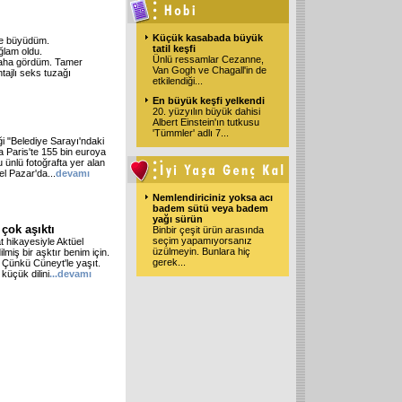
Küçük kasabada büyük
de büyüdüm.
tatil keşfi
ğlam oldu.
Ünlü ressamlar Cezanne,
 daha gördüm. Tamer
Van Gogh ve Chagall'in de
ntajlı seks tuzağı
etkilendiği
...
En büyük keşfi yelkendi
20. yüzyılın büyük dahisi
Albert Einstein'ın tutkusu
'Tümmler' adlı 7
...
i "Belediye Sarayı'ndaki
ta Paris'te 155 bin euroya
 bu ünlü fotoğrafta yer alan
el Pazar'da...
devamı
Nemlendiriciniz yoksa acı
badem sütü veya badem
yağı sürün
 çok aşıktı
Binbir çeşit ürün arasında
seçim yapamıyorsanız
 hikayesiyle Aktüel
üzülmeyin. Bunlara hiç
lmiş bir aşktır benim için.
gerek
...
. Çünkü Cüneyt'le yaşıt.
küçük dilini
...devamı