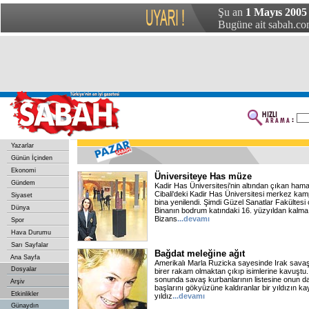
Şu an
1 Mayıs 2005
Bugüne ait sabah.com
Yazarlar
Günün İçinden
Ekonomi
Üniversiteye Has müze
Gündem
Kadir Has Üniversitesi'nin altından çıkan ha
Cibali'deki Kadir Has Üniversitesi merkez k
Siyaset
bina yenilendi. Şimdi Güzel Sanatlar Fakültesi 
Dünya
Binanın bodrum katındaki 16. yüzyıldan kalma
Bizans
...devamı
Spor
Hava Durumu
Sarı Sayfalar
Bağdat meleğine ağıt
Ana Sayfa
Amerikalı Marla Ruzicka sayesinde Irak savaşı
Dosyalar
birer rakam olmaktan çıkıp isimlerine kavuştu.
sonunda savaş kurbanlarının listesine onun da
Arşiv
başlarını gökyüzüne kaldıranlar bir yıldızın ka
Etkinlikler
yıldız
...devamı
Günaydın