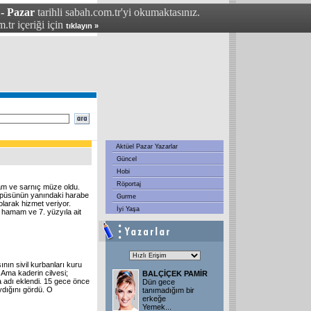
 - Pazar
tarihli sabah.com.tr'yi okumaktasınız.
.tr içeriği için
tıklayın »
Aktüel Pazar Yazarlar
Güncel
Hobi
Röportaj
mam ve sarnıç müze oldu.
ampüsünün yanındaki harabe
Gurme
olarak hizmet veriyor.
İyi Yaşa
 hamam ve 7. yüzyıla ait
nın sivil kurbanları kuru
 Ama kaderin cilvesi;
BALÇİÇEK PAMİR
 adı eklendi. 15 gece önce
Dün gece
ydığını gördü. O
tanımadığım bir
erkeğe
Yemek
...