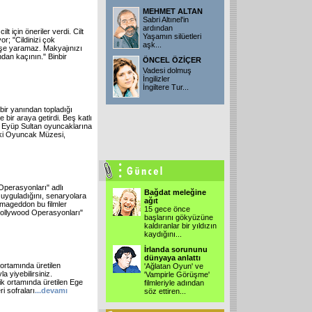
MEHMET ALTAN
Sabri Altınel'in
ardından
t için öneriler verdi. Cilt
Yaşamın silüetleri
r; "Cildinizi çok
aşk
...
 işe yaramaz. Makyajınızı
dan kaçının." Binbir
ÖNCEL ÖZİÇER
Vadesi dolmuş
İngilizler
İngiltere Tur
...
bir yanından topladığı
ir araya getirdi. Beş katlı
n Eyüp Sultan oyuncaklarına
eki Oyuncak Müzesi,
Operasyonları" adlı
Bağdat meleğine
 uyguladığını, senaryolara
ağıt
rmageddon bu filmler
15 gece önce
Hollywood Operasyonları"
başlarını gökyüzüne
kaldıranlar bir yıldızın
kaydığını
...
İrlanda sorununu
dünyaya anlattı
ortamında üretilen
'Ağlatan Oyun' ve
la yiyebilirsiniz.
'Vampirle Görüşme'
k ortamında üretilen Ege
filmleriyle adından
ri sofraları
...devamı
söz ettiren
...