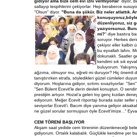
gidiyor ama bize cem evi izni vermiyorlar
" diyor, d
sallayıp tespihlerini çekiyorlar. Hep beraberce susuy
"Olsun" diyor.
"Buna da şükür. Biz neler atlattık. Ar
konuşuyoruz,
böyle
düzenliyoruz, siz 
yazıyorsunuz. Buna
mi?
" diye bastıra ba
soruyor. Herkes deri
çekiyor eller kalbin
bu eyvallah lafını. M
dokunaklı. Saatler g
kendimi sık sık eyva
buluyorum. Yakışmı
ağzıma, olmuyor mu, eğreti mi duruyor? Hiç önemli de
tanıştırırken etrafa, söyledikleri güzel cümleleri duyu
diyorum. Hoşlarına gidiyor, sırtımı sıvazlıyorlar. "Sen" 
"Sen Bülent Ecevit'le derin devleti konuştun. O sendi
prestijim artıyor. Hozat'a gelen toy genç kızdan deneyi
ediyorum. Meğer Ecevit röportajı burada sular seller
seviyorlar Ecevit'i. Bacım diye yanıma geliyor aksakall
ne güzel sorular sormuşsun öyle Ecevit'imize..." Eyva
CEM TÖRENİ BAŞLIYOR
Akşam saat yedide cem töreninin düzenleneceği bele
gidiyorum. Ortalık kalabalık. Güçlükle kendime yer b