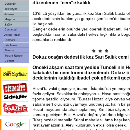
düzenlenen "cem"e katıldı.
Günaydın
Televizyon
13'üncü
yüzyıldan bu yana ilk kez Sarı Saltık başta 
Astroloji
ocak dedesinin katılımıyla gerçekleşen 'cem'de ibade
Magazin
ile başlandı.
Sağlık
Gençler dedelerin önünde yeri öperek ibadet etti. Ker
Cumartesi
başladıktan sonra, salondaki herkes hıçkırıklara bo
Aktüel Pazar
semahlarla renklendi.
Otomobil
İşte İnsan
Sinema
Turizm Rehberi
Dokuz ocağın dedesi ilk kez Sarı Saltık cemi 
Çizerler
Önceki akşam saat tam yedide Tunceli'nin Ho
kalabalık bir cem töreni düzenlendi. Dokuz 
dedelerinin katıldığı ibadet çok görkemli geçt
Hozat'ta vakit geçmiyor, inanın. İstanbul'da yetmeye
fazla geliyor. Sokaklarda dolaşıyoruz. Hava nasıl s
tişörtle gezdik" diyorum. "Burası Hozat" diye cevap ve
sabahı sert olur, sizi uyarmayı unutmuşuz, kalın bir şey
Hozat meydanında ahali toplanmış. Kimi bizi izliyor,
zaman geçiriyor. Eski Hozat'a doğru yürürken bilgi ver
"Karşınızdaki mahalle Sünni mahallesi. Ama başı kap
rastlayamazsınız. Alevi kültürünün etkisi olsa gerek."