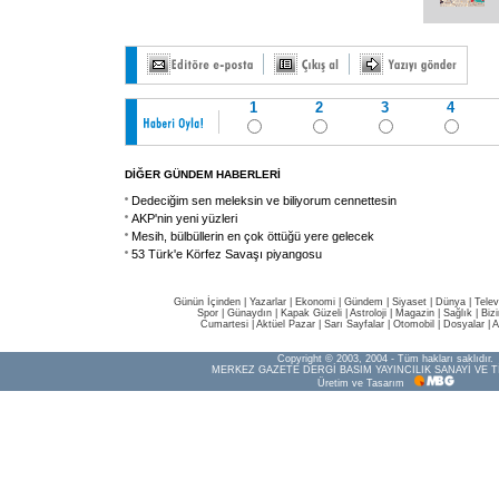
1
2
3
4
DİĞER GÜNDEM HABERLERİ
Dedeciğim sen meleksin ve biliyorum cennettesin
AKP'nin yeni yüzleri
Mesih, bülbüllerin en çok öttüğü yere gelecek
53 Türk'e Körfez Savaşı piyangosu
Günün İçinden
|
Yazarlar
|
Ekonomi
|
Gündem
|
Siyaset
|
Dünya |
Telev
Spor
|
Günaydın
|
Kapak Güzeli
|
Astroloji
|
Magazin
|
Sağlık
|
Biz
Cumartesi
|
Aktüel Pazar
|
Sarı Sayfalar
|
Otomobil
|
Dosyalar
|
A
Copyright © 2003, 2004 - Tüm hakları saklıdır.
MERKEZ GAZETE DERGİ BASIM YAYINCILIK SANAYİ VE T
Üretim ve Tasarım