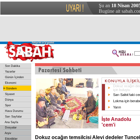
Şu an
18 Nisan 2005
Bugüne ait sabah.com
Son Dakika
Yazarlar
Günün İçinden
Ekonomi
Dokuz ocağın dede
»
Gündem
için buluştu
Siyaset
Sarı Saltık'taki c
Dünya
Lokma için berabe
Spor
Yarın
Hava Durumu
Sarı Sayfalar
İşte Anadolu
Ana Sayfa
'cem'i
Dosyalar
Arşiv
Dokuz ocağın temsilcisi Alevi dedeler Tuncel
Etkinlikler