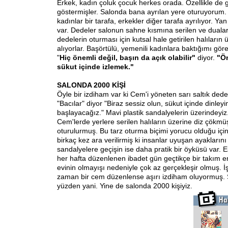
Erkek, kadın çoluk çocuk herkes orada. Özellikle de g
göstermişler. Salonda bana ayrılan yere oturuyorum
kadınlar bir tarafa, erkekler diğer tarafa ayrılıyor. Ya
var. Dedeler salonun sahne kısmına serilen ve dualar
dedelerin oturması için kutsal hale getirilen halıların 
alıyorlar. Başörtülü, yemenili kadınlara baktığımı göre
"
Hiç önemli değil, başın da açık olabilir"
diyor.
"Ön
sükut içinde izlemek."
SALONDA 2000 KİŞİ
Öyle bir izdiham var ki Cem'i yöneten sarı saltık dede
"Bacılar" diyor "Biraz sessiz olun, sükut içinde dinle
başlayacağız." Mavi plastik sandalyelerin üzerindeyiz
Cem'lerde yerlere serilen halıların üzerine diz çökmü
oturulurmuş. Bu tarz oturma biçimi yorucu olduğu içi
birkaç kez ara verilirmiş ki insanlar uyuşan ayaklarını 
sandalyelere geçişin ise daha pratik bir öyküsü var.
her hafta düzenlenen ibadet gün geçtikçe bir takım 
evinin olmayışı nedeniyle çok az gerçekleşir olmuş. 
zaman bir cem düzenlense aşırı izdiham oluyormuş. 
yüzden yani. Yine de salonda 2000 kişiyiz.