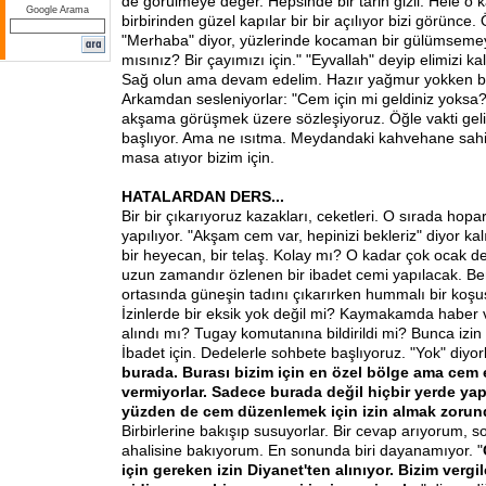
de görülmeye değer. Hepsinde bir tarih gizli. Hele o k
Google Arama
birbirinden güzel kapılar bir bir açılıyor bizi görünce.
"Merhaba" diyor, yüzlerinde kocaman bir gülümseme
mısınız? Bir çayımızı için." "Eyvallah" deyip elimizi k
Sağ olun ama devam edelim. Hazır yağmur yokken bi
Arkamdan sesleniyorlar: "Cem için mi geldiniz yoksa?
akşama görüşmek üzere sözleşiyoruz. Öğle vakti gel
başlıyor. Ama ne ısıtma. Meydandaki kahvehane sahib
masa atıyor bizim için.
HATALARDAN DERS...
Bir bir çıkarıyoruz kazakları, ceketleri. O sırada hop
yapılıyor. "Akşam cem var, hepinizi bekleriz" diyor kal
bir heyecan, bir telaş. Kolay mı? O kadar çok ocak de
uzun zamandır özlenen bir ibadet cemi yapılacak. Be
ortasında güneşin tadını çıkarırken hummalı bir koşu
İzinlerde bir eksik yok değil mi? Kaymakamda haber ve
alındı mı? Tugay komutanına bildirildi mi? Bunca izin
İbadet için. Dedelerle sohbete başlıyoruz. "Yok" diyorl
burada. Burası bizim için en özel bölge ama cem 
vermiyorlar. Sadece burada değil hiçbir yerde ya
yüzden de cem düzenlemek için izin almak zorun
Birbirlerine bakışıp susuyorlar. Bir cevap arıyorum, 
ahalisine bakıyorum. En sonunda biri dayanamıyor. "
için gereken izin Diyanet'ten alınıyor. Bizim vergi