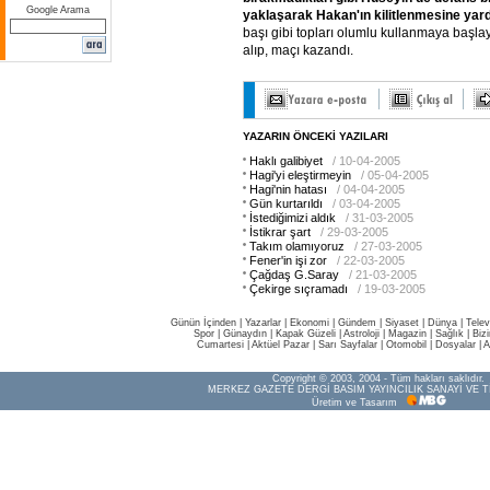
Google Arama
yaklaşarak
Hakan'ın
kilitlenmesine
yar
başı gibi topları olumlu kullanmaya başlay
alıp, maçı kazandı.
YAZARIN ÖNCEKİ YAZILARI
Haklı galibiyet
/ 10-04-2005
Hagi'yi eleştirmeyin
/ 05-04-2005
Hagi'nin hatası
/ 04-04-2005
Gün kurtarıldı
/ 03-04-2005
İstediğimizi aldık
/ 31-03-2005
İstikrar şart
/ 29-03-2005
Takım olamıyoruz
/ 27-03-2005
Fener'in işi zor
/ 22-03-2005
Çağdaş G.Saray
/ 21-03-2005
Çekirge sıçramadı
/ 19-03-2005
Günün İçinden
|
Yazarlar
|
Ekonomi
|
Gündem
|
Siyaset
|
Dünya |
Telev
Spor
|
Günaydın
|
Kapak Güzeli
|
Astroloji
|
Magazin
|
Sağlık
|
Biz
Cumartesi
|
Aktüel Pazar
|
Sarı Sayfalar
|
Otomobil
|
Dosyalar
|
A
Copyright © 2003, 2004 - Tüm hakları saklıdır.
MERKEZ GAZETE DERGİ BASIM YAYINCILIK SANAYİ VE T
Üretim ve Tasarım