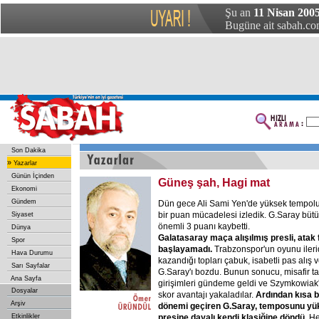
Şu an
11 Nisan 2005
Bugüne ait sabah.com
Son Dakika
»
Yazarlar
Günün İçinden
Güneş şah, Hagi mat
Ekonomi
Gündem
Dün gece Ali Sami Yen'de yüksek tempolu
bir puan mücadelesi izledik. G.Saray büt
Siyaset
önemli 3 puanı kaybetti.
Dünya
Galatasaray
maça
alışılmış
presli,
atak
Spor
başlayamadı.
Trabzonspor'un oyunu ileri
Hava Durumu
kazandığı topları çabuk, isabetli pas alış
Sarı Sayfalar
G.Saray'ı bozdu. Bunun sonucu, misafir ta
Ana Sayfa
girişimleri gündeme geldi ve Szymkowiak'
Dosyalar
skor avantajı yakaladılar.
Ardından
kısa
b
Arşiv
dönemi
geçiren
G.Saray,
temposunu
yük
Etkinlikler
presine
dayalı
kendi
klasiğine
döndü.
He