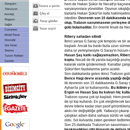
hem de Hakan Şükür ile Necati'yi kaçırar
Günaydın
varyasyonlara yöneldiler. Oyunun sıkıştı
Televizyon
toplarla Hakan Şükür'ün kafa hakimiyeti
Astroloji
istediler.
Devrenin
son
10
dakikasında
t
Magazin
olup,
Trabzon
savunmasının
yerleşme
d
Sağlık
golü
bulamadılar.
En önemli fırsatı da Neca
Cumartesi
Aktüel Pazar
Ribery
sahadan
silindi
Otomobil
İkinci yarıya G.Saray çok tempolu ve bir a
İşte İnsan
başladı. Ancak bu baskı fazla uzun sürme
daha iyi yerleşmesiyle G.Saray'ın hücum
Sinema
Hasan
Şaş
katkı
sağlayamazken,
Riber
Turizm Rehberi
koptu.
Necati de ilk yarıda kaçırdığı pozis
Çizerler
kalarak varlık gösteremedi. Kanatlar çal
Şükür'den faydalanma şansı azaldı.
Son dakikalarda gelen ikinci Trabzon golü 
Bence
Hagi
devre
arasında
yaptığı
deği
ilk devrenin son 15 dakikasında G.Saray s
Ayhan'la çok iyi kullanıyordu.
Bu
ikilinin
y
Ergün
ve
Hasan
Şaş
bu
kulvarı
hiç
kull
Trabzon oyuna çok iyi başladı. Hem pres
de iyi top kullandı. En çok eleştirilecek ta
devre bitene kadar olan pasif görüntüleri
akılcı bir değişikliğe gitti. Yattara'yı çıkarı
çalışkan adam daha sahaya sürdü ve sağ 
oldu. Sol kulvarda zaten gereken tedbirler 
Son 25 dakikada Trabzon'un savunması 
bırakmadıkları
gibi
Hüseyin
de
defans
b