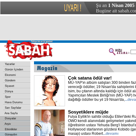
Şu an
1 Nisan 2005
Bugüne ait sabah.com
Yazarlar
Günün İçinden
Ekonomi
Çok satana ödül var!
Gündem
MÜ-YAP'ın albüm satışları 300 binden fazl
Siyaset
vereceği ödüller, 19 Nisan'da sahiplerini
isim, bu çıtanın altında kaldığı için ödül
Dünya
Yapımcıları Meslek Birliği'nin (MÜ-YAP) h
Spor
dağıttığı ödüller bu yıl 19 Nisan'da,
...dev
Hava Durumu
Sarı Sayfalar
Sosyetiklere müjde
Ana Sayfa
Fulya Eyilik'in sahibi olduğu Etiler'deki 
Dosyalar
OWO kendi alanındaki gelişmeleri yakınd
Arşiv
öğretisinin ustası Yehuda Berg'i İstanbul'a
Hollywood starlarının gözdesi Kobido (g
Etkinlikler
masajı) ustası Robert
...devamı
Günaydın