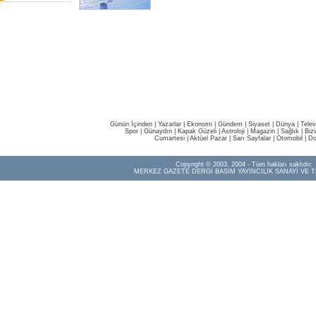
Günün İçinden
|
Yazarlar
|
Ekonomi
|
Gündem
|
Siyaset
|
Dünya |
Telev
Spor
|
Günaydın
|
Kapak Güzeli
|
Astroloji
|
Magazin
|
Sağlık
|
Biz
Cumartesi
|
Aktüel Pazar
|
Sarı Sayfalar
|
Otomobil
|
Do
Copyright © 2003, 2004 - Tüm hakları saklıdır.
MERKEZ GAZETE DERGİ BASIM YAYINCILIK SANAYİ VE T