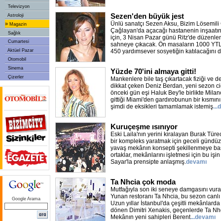
Televizyon
Sezen'den büyük jest
Astroloji
Ünlü sanatçı Sezen Aksu, Bizim Lösemili 
»
Magazin
Çağlayan'da açacağı hastanenin inşaatı
Sağlık
için, 3 Nisan Pazar günü Ritz'de düzenle
Cumartesi
sahneye çıkacak. Ön masaların 1000 YTL'
Aktüel Pazar
450 yardımsever sosyetiğin katılacağını
Otomobil
Sinema
Yüzde 70'ini almaya gitti!
Çizerler
Mankenlere bile taş çıkartacak fiziği ve de
dikkat çeken Deniz Berdan, yeni sezon cici
önceki gün eşi Haluk Bey'le birlikte Mila
gittiği Miami'den gardırobunun bir kısmı
şimdi de eksikleri tamamlamak istemiş
..
Kuruçeşme ısınıyor
Eski Laila'nın yerini kiralayan Burak Türe
bir kompleks yaratmak için geceli gündüzl
yavaş mekânın konsepti şekillenmeye baş
ortaklar, mekânlarını işletmesi için bu işi
Sayar'la prensipte anlaşmış.
devamı
Ta Nhcia çok moda
Mutfağıyla son iki seneye damgasını vur
Yunan restoranı Ta Nhcia, bu sezon canlı m
Google Arama
Uzun yıllar İstanbul'da çeşitli mekânlarda
dönen Dimitri Xenakis, geçenlerde Ta Nhc
Mekânın yeni sahipleri Berent
...devamı