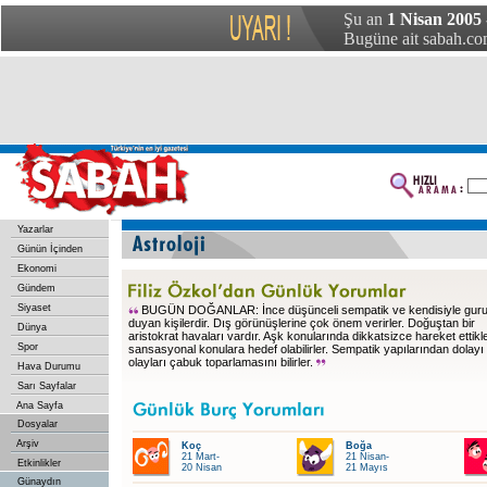
Şu an
1 Nisan 2005
Bugüne ait sabah.com
Yazarlar
Günün İçinden
Ekonomi
Gündem
Siyaset
BUGÜN DOĞANLAR: İnce düşünceli sempatik ve kendisiyle guru
duyan kişilerdir. Dış görünüşlerine çok önem verirler. Doğuştan bir
Dünya
aristokrat havaları vardır. Aşk konularında dikkatsizce hareket ettikler
Spor
sansasyonal konulara hedef olabilirler. Sempatik yapılarından dolayı
olayları çabuk toparlamasını bilirler.
Hava Durumu
Sarı Sayfalar
Ana Sayfa
Dosyalar
Arşiv
Koç
Boğa
21 Mart-
21 Nisan-
Etkinlikler
20 Nisan
21 Mayıs
Günaydın