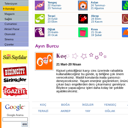
Yengeç
Aslan
Televizyon
22 Haziran-
24 Temmuz-
»
23 Temmuz
21 Ağustos
Astroloji
Magazin
Terazi
Akrep
24 Eylül-
24 Ekim-
Sağlık
23 Ekim
23 Kasım
Cumartesi
Aktüel Pazar
Oğlak
Kova
23 Aralık-
21 Ocak-
Otomobil
20 Ocak
19 Şubat
Sinema
Çizerler
21 Mart-20 Nisan
Kişisel çekiciliğinizi karşı cins üzerinde rahatlıkla
kullanabileceğiniz bu günde, iş birliğine çok önem
vereceksiniz. Maddi konularda inatla şansınızı
deneyeceksiniz. Yaşam enerjiniz güçlenirken; önün
çıkan bazı engellerden ders çıkarmanız gerekiyor.
Böylece yapacağınız işleri daha kolay bir şekilde
aşabileceksiniz.
KOÇ
BOĞA
İKİZLER
YENGEÇ
TERAZİ
AKREP
YAY
OĞLAK
Google Arama