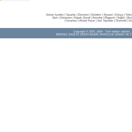
Günün İçinden
|
Yazarlar
|
Ekonomi
|
Gündem
|
Siyaset
|
Dünya |
Telev
Spor
|
Günaydın
|
Kapak Güzeli
|
Astroloji
|
Magazin
|
Sağlık
|
Biz
Cumartesi
|
Aktüel Pazar
|
Sarı Sayfalar
|
Otomobil
|
Do
Copyright © 2003, 2004 - Tüm hakları saklıdır.
MERKEZ GAZETE DERGİ BASIM YAYINCILIK SANAYİ VE T