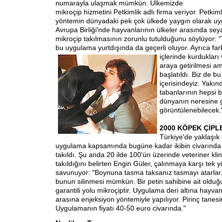
numarayla ulaşmak mümkün. Ülkemizde
mikroçip hizmetini Petkimlik adlı firma veriyor. Petkim
yöntemin dünyadaki pek çok ülkede yaygın olarak uy
Avrupa Birliği'nde hayvanlarının ülkeler arasında sey
mikroçip takılmasının zorunlu tutulduğunu söylüyor: "
bu uygulama yurtdışında da geçerli oluyor. Ayrıca fark
içlerinde kurdukları
araya getirilmesi am
başlatıldı. Biz de bu
içerisindeyiz. Yakın
tabanlarının hepsi b
dünyanın neresine g
görüntülenebilecek.
2000 KÖPEK ÇİPL
Türkiye'de yaklaşık
uygulama kapsamında bugüne kadar ikibin civarında
takıldı. Şu anda 20 ilde 100'ün üzerinde veteriner kli
takıldığını belirten Engin Güler, çalınmaya karşı tek
savunuyor: "Boynuna tasma taksanız tasmayı atarlar
bunun silinmesi mümkün. Bir petin sahibine ait oldu
garantili yolu mikroçiptir. Uygulama deri altına hayva
arasına enjeksiyon yöntemiyle yapılıyor. Pirinç tanes
Uygulamanın fiyatı 40-50 euro civarında."