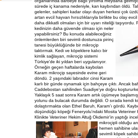
organlarında darbeye bağlı yırtılma meydana gelmişti
sürede iç kanama nedeniyle, kan kaybından öldü. Tal
gelenler, sahipleri kadar olayı duyan herkesi çok üzd
artan evcil hayvan hırsızlıklarıyla birlikte bu olay evci
daha dikkatli olmaları için bir uyarı niteliği taşıyordu
kedinizin daha güvende
olması için neler
yapabilirsiniz? Bu konuda alabileceğiniz
önlemlerden biri sevimli dostunuza pirinç
tanesi büyüklüğünde bir mikroçip
taktırmak. Kedi ve köpeklere kalıcı bir
kimlik sağlayan, mikroçip sistemi
Türkiye'de iki yıldan beri uygulanıyor.
Örneğin geçen haftalarda kaybolan
Karam mikroçip sayesinde evine geri
döndü. 2 yaşındaki labrador cinsi Karam
karlı bir günde oynamak için bahçeye çıktı. Ancak bah
Caddebostan sahilinden Suadiye'ye doğru koştururke
Yaklaşık 5 saat sonra Karam artık üşümeye başlamışt
yolunu da bulacak durumda değildi. O sırada kendi k
dolaştırmakta olan Ethel Baruh, Karam'ı gördü. Kayb
düşündüğü köpeği Feneryolu'ndaki Mosita Veteriner K
Klinikte Veteriner Hekim Altuğ Okdemir'in yaptığı in
mikroçipli olduğu an
hemen sahibine ulaş
sevimli köpek sahib