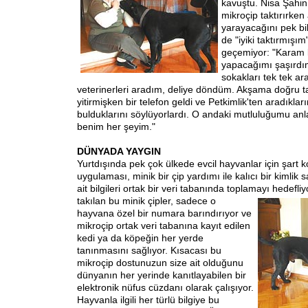
kavuştu. Nisa Şahi
mikroçip taktırırken
yarayacağını pek bil
de "iyiki taktırmış
geçemiyor: "Karam 
yapacağımı şaşırdı
sokakları tek tek ar
veterinerleri aradım, deliye döndüm. Akşama doğru 
yitirmişken bir telefon geldi ve Petkimlik'ten aradıklar
bulduklarını söylüyorlardı. O andaki mutluluğumu a
benim her şeyim."
DÜNYADA YAYGIN
Yurtdışında pek çok ülkede evcil hayvanlar için şart 
uygulaması, minik bir çip yardımı ile kalıcı bir kimli
ait bilgileri ortak bir veri tabanında toplamayı
hedefliy
takılan bu minik çipler, sadece o
hayvana özel bir numara barındırıyor ve
mikroçip ortak veri tabanına kayıt edilen
kedi ya da köpeğin her yerde
tanınmasını sağlıyor. Kısacası bu
mikroçip dostunuzun size ait olduğunu
dünyanın her yerinde kanıtlayabilen bir
elektronik nüfus cüzdanı olarak çalışıyor.
Hayvanla ilgili her türlü bilgiye bu