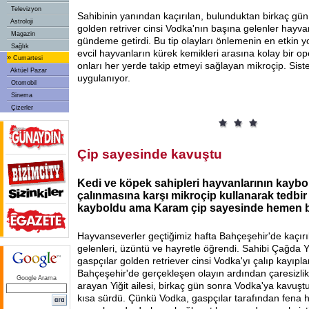
Televizyon
Sahibinin yanından kaçırılan, bulunduktan birkaç gün
Astroloji
golden retriver cinsi Vodka'nın başına gelenler hayvan
Magazin
gündeme getirdi. Bu tip olayları önlemenin en etkin yo
Sağlık
evcil hayvanların kürek kemikleri arasına kolay bir o
»
Cumartesi
onları her yerde takip etmeyi sağlayan mikroçip. Sis
Aktüel Pazar
uygulanıyor.
Otomobil
Sinema
Çizerler
Çip sayesinde kavuştu
Kedi ve köpek sahipleri hayvanlarının kayb
çalınmasına karşı mikroçip kullanarak tedbir
kayboldu ama Karam çip sayesinde hemen 
Hayvanseverler geçtiğimiz hafta Bahçeşehir'de kaçır
gelenleri, üzüntü ve hayretle öğrendi. Sahibi Çağda Yiğ
gaspçılar golden retriever cinsi Vodka'yı çalıp kayıpla
Bahçeşehir'de gerçekleşen olayın ardından çaresizlik
Google Arama
arayan Yiğit ailesi, birkaç gün sonra Vodka'ya kavuştu
kısa sürdü. Çünkü Vodka, gaspçılar tarafından fena 