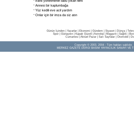
İranlı yönetmenin tabu yıkan filmi
Annesi bir kaplumbağa
Yüz kedili eve acil yardım
Onlar için bir imza da siz atın
Günün İçinden
|
Yazarlar
|
Ekonomi
|
Gündem
|
Siyaset
|
Dünya |
Telev
Spor
|
Günaydın
|
Kapak Güzeli
|
Astroloji
|
Magazin
|
Sağlık
|
Biz
Cumartesi
|
Aktüel Pazar
|
Sarı Sayfalar
|
Otomobil
|
Do
Copyright © 2003, 2004 - Tüm hakları saklıdır.
MERKEZ GAZETE DERGİ BASIM YAYINCILIK SANAYİ VE T