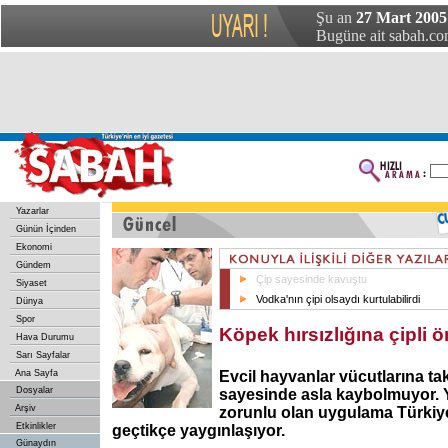
Şu an
27 Mart 2005
Bugüne ait sabah.com
Yazarlar
Günün İçinden
Ekonomi
Gündem
Çip sayesinde kavuştu
Siyaset
Vodka'nın çipi olsaydı kurtulabilirdi
Dünya
Spor
Köpek hırsızlığına çipli 
Hava Durumu
Sarı Sayfalar
Ana Sayfa
Evcil hayvanlar vücutlarına ta
Dosyalar
sayesinde asla kaybolmuyor. 
Arşiv
zorunlu olan uygulama Türkiy
Etkinlikler
geçtikçe yaygınlaşıyor.
Günaydın