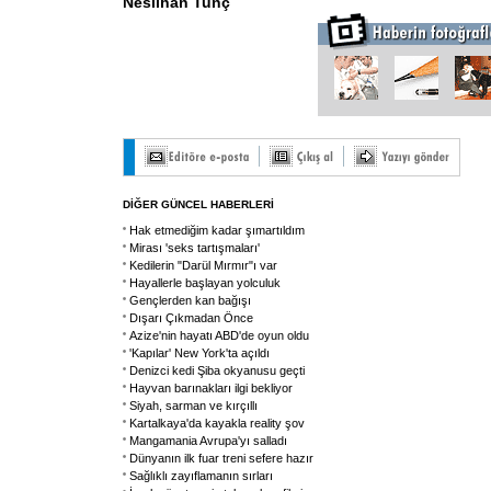
Neslihan Tunç
DİĞER GÜNCEL HABERLERİ
Hak etmediğim kadar şımartıldım
Mirası 'seks tartışmaları'
Kedilerin "Darül Mırmır"ı var
Hayallerle başlayan yolculuk
Gençlerden kan bağışı
Dışarı Çıkmadan Önce
Azize'nin hayatı ABD'de oyun oldu
'Kapılar' New York'ta açıldı
Denizci kedi Şiba okyanusu geçti
Hayvan barınakları ilgi bekliyor
Siyah, sarman ve kırçıllı
Kartalkaya'da kayakla reality şov
Mangamania Avrupa'yı salladı
Dünyanın ilk fuar treni sefere hazır
Sağlıklı zayıflamanın sırları