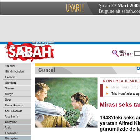
Şu an
27 Mart 2005
Bugüne ait sabah.com
Yazarlar
Günün İçinden
Ekonomi
Gündem
Mirası 'seks tartışm
Siyaset
'Mahkum'larla ar
Dünya
Spor
Mirası seks ta
Hava Durumu
Sarı Sayfalar
Ana Sayfa
1948'deki seks ar
Dosyalar
yaratan Alfred K
Arşiv
günümüzde de tart
Etkinlikler
Günaydın