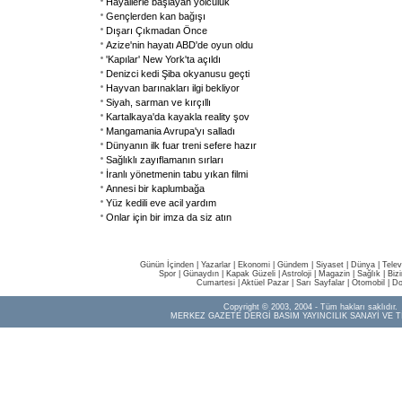
Hayallerle başlayan yolculuk
Gençlerden kan bağışı
Dışarı Çıkmadan Önce
Azize'nin hayatı ABD'de oyun oldu
'Kapılar' New York'ta açıldı
Denizci kedi Şiba okyanusu geçti
Hayvan barınakları ilgi bekliyor
Siyah, sarman ve kırçıllı
Kartalkaya'da kayakla reality şov
Mangamania Avrupa'yı salladı
Dünyanın ilk fuar treni sefere hazır
Sağlıklı zayıflamanın sırları
İranlı yönetmenin tabu yıkan filmi
Annesi bir kaplumbağa
Yüz kedili eve acil yardım
Onlar için bir imza da siz atın
Günün İçinden
|
Yazarlar
|
Ekonomi
|
Gündem
|
Siyaset
|
Dünya |
Telev
Spor
|
Günaydın
|
Kapak Güzeli
|
Astroloji
|
Magazin
|
Sağlık
|
Biz
Cumartesi
|
Aktüel Pazar
|
Sarı Sayfalar
|
Otomobil
|
Do
Copyright © 2003, 2004 - Tüm hakları saklıdır.
MERKEZ GAZETE DERGİ BASIM YAYINCILIK SANAYİ VE T