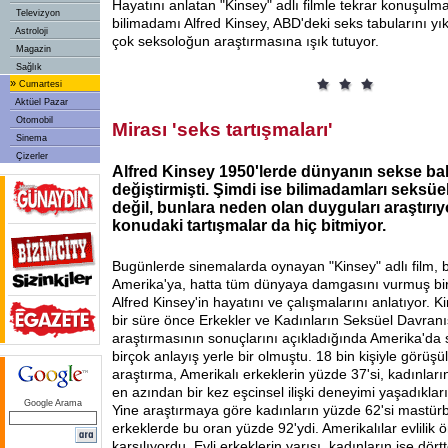
Hayatını anlatan "Kinsey" adlı filmle tekrar konuşul
Televizyon
bilimadamı Alfred Kinsey, ABD'deki seks tabularını yık
Astroloji
çok seksoloğun araştırmasına ışık tutuyor.
Magazin
Sağlık
»
Cumartesi
Aktüel Pazar
Otomobil
Mirası 'seks tartışmaları'
Sinema
Çizerler
Alfred Kinsey 1950'lerde dünyanın sekse bak
değiştirmişti. Şimdi ise bilimadamları seksüe
değil, bunlara neden olan duyguları araştırıy
konudaki tartışmalar da hiç bitmiyor.
Bugünlerde sinemalarda oynayan "Kinsey" adlı film, 
Amerika'ya, hatta tüm dünyaya damgasını vurmuş bir
Alfred Kinsey'in hayatını ve çalışmalarını anlatıyor. K
bir süre önce Erkekler ve Kadınların Seksüel Davranış
araştırmasının sonuçlarını açıkladığında Amerika'da
birçok anlayış yerle bir olmuştu. 18 bin kişiyle görüşü
araştırma, Amerikalı erkeklerin yüzde 37'si, kadınlar
en azından bir kez eşcinsel ilişki deneyimi yaşadıklar
Google Arama
Yine araştırmaya göre kadınların yüzde 62'si mastür
erkeklerde bu oran yüzde 92'ydi. Amerikalılar evlilik 
karşılıyordu. Evli erkeklerin yarısı, kadınların ise dörtte