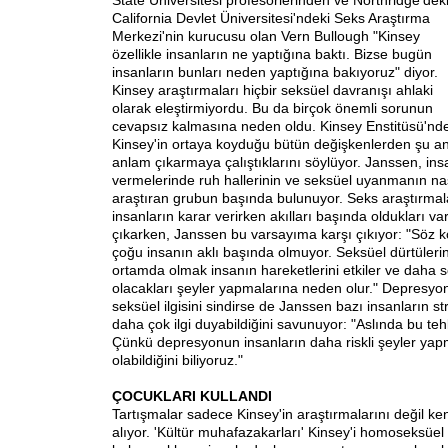
State Üniversitesi profesörlerinden ve Northridge'dek
California Devlet Üniversitesi'ndeki Seks Araştırma
Merkezi'nin kurucusu olan Vern Bullough "Kinsey
özellikle insanların ne yaptığına baktı. Bizse bugün
insanların bunları neden yaptığına bakıyoruz" diyor.
Kinsey araştırmaları hiçbir seksüel davranışı ahlaki
olarak eleştirmiyordu. Bu da birçok önemli sorunun
cevapsız kalmasına neden oldu. Kinsey Enstitüsü'nd
Kinsey'in ortaya koyduğu bütün değişkenlerden şu an 
anlam çıkarmaya çalıştıklarını söylüyor. Janssen, ins
vermelerinde ruh hallerinin ve seksüel uyanmanın nası
araştıran grubun başında bulunuyor. Seks araştırmal
insanların karar verirken akılları başında oldukları v
çıkarken, Janssen bu varsayıma karşı çıkıyor: "Söz 
çoğu insanın aklı başında olmuyor. Seksüel dürtülerin
ortamda olmak insanın hareketlerini etkiler ve daha
olacakları şeyler yapmalarına neden olur." Depresyo
seksüel ilgisini sindirse de Janssen bazı insanların st
daha çok ilgi duyabildiğini savunuyor: "Aslında bu tehli
Çünkü depresyonun insanların daha riskli şeyler ya
olabildiğini biliyoruz."
ÇOCUKLARI KULLANDI
Tartışmalar sadece Kinsey'in araştırmalarını değil ke
alıyor. 'Kültür muhafazakarları' Kinsey'i homoseksüe