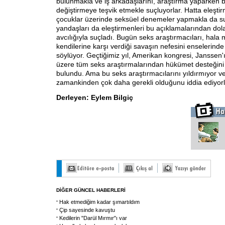
bulunmakla ve iş arkadaşlarını, araştırma yaparken bi
değiştirmeye teşvik etmekle suçluyorlar. Hatta eleştir
çocuklar üzerinde seksüel denemeler yapmakla da suç
yandaşları da eleştirmenleri bu açıklamalarından dolay
avcılığıyla suçladı. Bugün seks araştırmacıları, hala
kendilerine karşı verdiği savaşın nefesini enselerinde h
söylüyor. Geçtiğimiz yıl, Amerikan kongresi, Janssen'
üzere tüm seks araştırmalarından hükümet desteğini
bulundu. Ama bu seks araştırmacılarını yıldırmıyor ve
zamankinden çok daha gerekli olduğunu iddia ediyorl
Derleyen: Eylem Bilgiç
DİĞER GÜNCEL HABERLERİ
Hak etmediğim kadar şımartıldım
Çip sayesinde kavuştu
Kedilerin "Darül Mırmır"ı var