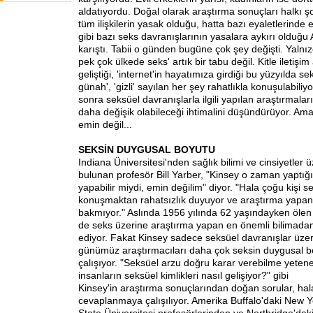
aldatıyordu. Doğal olarak araştırma sonuçları halkı şoke
tüm ilişkilerin yasak olduğu, hatta bazı eyaletlerinde e
gibi bazı seks davranışlarının yasalara aykırı olduğu 
karıştı. Tabii o günden bugüne çok şey değişti. Yalnı
pek çok ülkede seks' artık bir tabu değil. Kitle iletişim
geliştiği, 'internet'in hayatımıza girdiği bu yüzyılda seks
günah', 'gizli' sayılan her şey rahatlıkla konuşulabili
sonra seksüel davranışlarla ilgili yapılan araştırmalar
daha değişik olabileceği ihtimalini düşündürüyor. A
emin değil...
SEKSİN DUYGUSAL BOYUTU
Indiana Üniversitesi'nden sağlık bilimi ve cinsiyetler 
bulunan profesör Bill Yarber, "Kinsey o zaman yaptığ
yapabilir miydi, emin değilim" diyor. "Hala çoğu kişi 
konuşmaktan rahatsızlık duyuyor ve araştırma yapan
bakmıyor." Aslında 1956 yılında 62 yaşındayken öle
de seks üzerine araştırma yapan en önemli bilimad
ediyor. Fakat Kinsey sadece seksüel davranışlar üzeri
günümüz araştırmacıları daha çok seksin duygusal b
çalışıyor. "Seksüel arzu doğru karar verebilme yeteneği
insanların seksüel kimlikleri
nasıl gelişiyor?" gibi
Kinsey'in araştırma sonuçlarından doğan sorular, hal
cevaplanmaya çalışılıyor. Amerika Buffalo'daki New Y