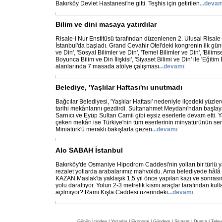
Bakırköy Devlet Hastanesi'ne gitti. Teşhis için getirilen
...
devam
Bilim ve dini masaya yatırdılar
Risale-i Nur Enstitüsü tarafından düzenlenen 2. Ulusal Risale
İstanbul'da başladı. Grand Cevahir Otel'deki kongrenin ilk gün
ve Din', 'Sosyal Bilimler ve Din', 'Temel Bilimler ve Din', 'Bilim
Boyunca Bilim ve Din İlişkisi', 'Siyaset Bilimi ve Din' ile 'Eğitim 
alanlarında 7 masada atölye çalışması
...
devamı
Belediye, 'Yaşlılar Haftası'nı unutmadı
Bağcılar Belediyesi, 'Yaşlılar Haftası' nedeniyle ilçedeki yüzle
tarihi mekânlarını gezdirdi. Sultanahmet Meydanı'ndan başlaya
Sarnıcı ve Eyüp Sultan Camii gibi eşsiz eserlerle devam etti. Ya
çeken mekân ise Türkiye'nin tüm eserlerinin minyatürünün sergi
Miniatürk'ü meraklı bakışlarla gezen
...
devamı
Alo SABAH İstanbul
Bakırköy'de Osmaniye Hipodrom Caddesi'nin yolları bir türlü y
rezalet yollarda arabalarımız mahvoldu. Ama belediyede hâlâ 
KAZAN Maslak'ta yaklaşık 1,5 yıl önce yapılan kazı ve sonrası
yolu daraltıyor. Yolun 2-3 metrelik kısmı araçlar tarafından ku
açılmıyor? Rami Kışla Caddesi üzerindeki
...
devamı
Günün İçinden
|
Yazarlar
|
Ekonomi
|
Gündem
|
Siyaset
|
Dünya |
Telev