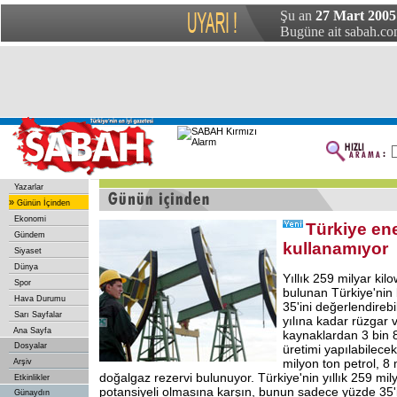
Şu an
27 Mart 2005
Bugüne ait sabah.com
Yazarlar
»
Günün İçinden
Ekonomi
Türkiye ene
Gündem
kullanamıyor
Siyaset
Dünya
Yıllık 259 milyar kilo
Spor
bulunan Türkiye'ni
Hava Durumu
35'ini değerlendirebil
Sarı Sayfalar
yılına kadar rüzgar 
Ana Sayfa
kaynaklardan 3 bin 
Dosyalar
üretimi yapılabilecek
milyon ton petrol, 8
Arşiv
doğalgaz rezervi bulunuyor. Türkiye'nin yıllık 259 mily
Etkinlikler
potansiyeli olmasına karşın, bunun sadece yüzde 35'in
Günaydın