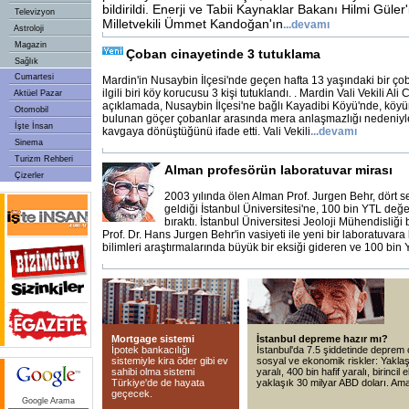
bildirildi. Enerji ve Tabii Kaynaklar Bakanı Hilmi Güler
Televizyon
Milletvekili Ümmet Kandoğan'ın
...
devamı
Astroloji
Magazin
Çoban cinayetinde 3 tutuklama
Sağlık
Cumartesi
Mardin'in Nusaybin İlçesi'nde geçen hafta 13 yaşındaki bir ço
ilgili biri köy korucusu 3 kişi tutuklandı. . Mardin Vali Vekili Ali
Aktüel Pazar
açıklamada, Nusaybin İlçesi'ne bağlı Kayadibi Köyü'nde, köyü
Otomobil
bulunan göçer çobanlar arasında mera anlaşmazlığı nedeniyle
İşte İnsan
kavgaya dönüştüğünü ifade etti. Vali Vekili
...
devamı
Sinema
Turizm Rehberi
Alman profesörün laboratuvar mirası
Çizerler
2003 yılında ölen Alman Prof. Jurgen Behr, dört s
geldiği İstanbul Üniversitesi'ne, 100 bin YTL değ
bıraktı. İstanbul Üniversitesi Jeoloji Mühendisliğ
Prof. Dr. Hans Jurgen Behr'in vasiyeti ile yeni bir laboratuvara
bilimleri araştırmalarında büyük bir eksiği gideren ve 100 bin
Mortgage sistemi
İstanbul depreme hazır mı?
İpotek bankacılığı
İstanbul'da 7.5 şiddetinde deprem
sistemiyle kira öder gibi ev
sosyal ve ekonomik riskler: Yaklaşı
sahibi olma sistemi
yaralı, 400 bin hafif yaralı, birinci
Türkiye'de de hayata
yaklaşık 30 milyar ABD doları. A
geçecek.
Google Arama