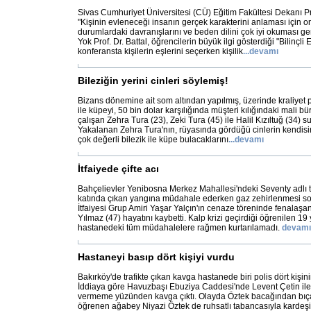
Sivas Cumhuriyet Üniversitesi (CÜ) Eğitim Fakültesi Dekanı Pro
"Kişinin evleneceği insanın gerçek karakterini anlaması için 
durumlardaki davranışlarını ve beden dilini çok iyi okuması ge
Yok Prof. Dr. Battal, öğrencilerin büyük ilgi gösterdiği "Bilinçli
konferansta kişilerin eşlerini seçerken kişilik
...
devamı
Bileziğin yerini cinleri söylemiş!
Bizans dönemine ait som altından yapılmış, üzerinde kraliyet p
ile küpeyi, 50 bin dolar karşılığında müşteri kılığındaki mali b
çalışan Zehra Tura (23), Zeki Tura (45) ile Halil Kızıltuğ (34) 
Yakalanan Zehra Tura'nın, rüyasında gördüğü cinlerin kendisi
çok değerli bilezik ile küpe bulacaklarını
...
devamı
İtfaiyede çifte acı
Bahçelievler Yenibosna Merkez Mahallesi'ndeki Seventy adlı t
katında çıkan yangına müdahale ederken gaz zehirlenmesi s
İtfaiyesi Grup Amiri Yaşar Yalçın'ın cenaze töreninde fenalaş
Yılmaz (47) hayatını kaybetti. Kalp krizi geçirdiği öğrenilen 19 yı
hastanedeki tüm müdahalelere rağmen kurtarılamadı.
devamı
Hastaneyi basıp dört kişiyi vurdu
Bakırköy'de trafikte çıkan kavga hastanede biri polis dört kişini
İddiaya göre Havuzbaşı Ebuziya Caddesi'nde Levent Çetin ile 
vermeme yüzünden kavga çıktı. Olayda Öztek bacağından bıça
öğrenen ağabey Niyazi Öztek de ruhsatlı tabancasıyla kardeş