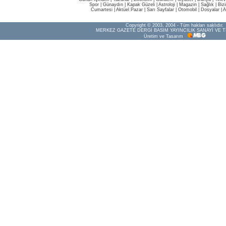
Spor
|
Günaydın
|
Kapak Güzeli
|
Astroloji
|
Magazin
|
Sağlık
|
Biz
Cumartesi
|
Aktüel Pazar
|
Sarı Sayfalar
|
Otomobil
|
Dosyalar
|
A
Copyright © 2003, 2004 - Tüm hakları saklıdır.
MERKEZ GAZETE DERGİ BASIM YAYINCILIK SANAYİ VE T
Üretim ve Tasarım