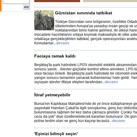
Gürcistan sınırında tatbikat
Türkiye-Gürcistan sınır bölgesinin, özellikle Or
ülkelerinden Avrupa'ya yasadışı insan geçişi ve uyu
noktalarından birisi haline gelmesi, iki ülkeyi har
mücadele hazırlıklarını ortaya koymak maksadıyla iki ülke askeri
ortaklaşa gerçekleştirilen tatbikat, gerçek operasyonları aratm
Komutanlar
...
devamı
Faciaya ramak kaldı
Beşiktaş'ta park halindeki LPG'li otomobil elektrik aksamından
sonucu yandı... Alevler güçlükle kontrol altına alınırken, LP
olası faciayı önledi. Beşiktaş'ta park halindeki bir otomobil el
yangın sonucu tamamen yanarak kullanılamaz hale geldi. Yan
sıçrayan alevler itfaiye ekipleri tarafından
...
devamı
İtiraf yetmeyebilir
Bursa'nın Kaplıkaya Mahallesi'nde iki yıl önce kütüphaneye g
yaşındaki Handan Çakal'la ilgili soruşturma, genç kızı öldürdüğ
bulunmasına rağmen bir kez daha çıkmaza girebilir. Çünkü Yar
ceza da yok" diye özetlenebilecek kararları bulunuyor. On gün
polise teslim olan ve genç kızı kaçırıp tecavüz
...
devamı
'Eşinizi bilinçli seçin'