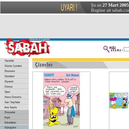
Şu an
27 Mart 2005
Bugüne ait sabah.com
Yazarlar
Günün İçinden
Ekonomi
Gündem
Siyaset
Dünya
Spor
Hava Durumu
Sarı Sayfalar
Ana Sayfa
Dosyalar
Arşiv
Etkinlikler
Günaydın