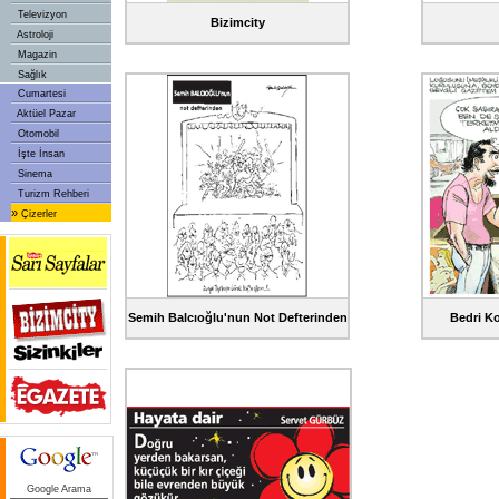
Televizyon
Bizimcity
Astroloji
Magazin
Sağlık
Cumartesi
Aktüel Pazar
Otomobil
İşte İnsan
Sinema
Turizm Rehberi
»
Çizerler
Semih Balcıoğlu'nun Not Defterinden
Bedri Ko
Google Arama