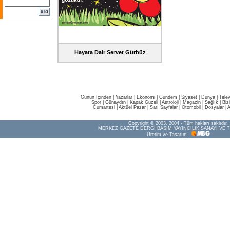
Hayata Dair Servet Gürbüz
Günün İçinden
|
Yazarlar
|
Ekonomi
|
Gündem
|
Siyaset
|
Dünya |
Tele
Spor
|
Günaydın
|
Kapak Güzeli
|
Astroloji
|
Magazin
|
Sağlık
|
Biz
Cumartesi
|
Aktüel Pazar
|
Sarı Sayfalar
|
Otomobil
|
Dosyalar
|
A
Copyright © 2003, 2004 - Tüm hakları saklıdır.
MERKEZ GAZETE DERGİ BASIM YAYINCILIK SANAYİ VE T
Üretim ve Tasarım