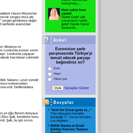
konuşması,
...
Hem sahte hem
 Sadberk Hanım Müzesi'nin
çıplak!
ni bir sergiye imza attı.
'Sahte Gelin' adlı
" sergisi görülmeye değer.
yarışmanın 'sahte
3 tarihinde aramızdan
gelini' Hande Hazal
Koskal bir
...
or. Almanya ve
Eurovision şarkı
mı Londra'da konser veren
yarışmasında Türkiye'yi
ılaştı. Londra'da yaşayan
l olarak hazırlanan sahnede
temsil edecek parçayı
beğendiniz mi?
Evet
Hayır
Fikrim yok
Dilek Sabancı, uzun süredir
e önce evlenecekleri
 sona erdi. Dedikodulara
Sonuçları Göster
"And the Oscar goes to..."
en yıl oğlu Beren'i dünyaya
Tüm dünyanın merakla
n Ebru Şallı, kendisine bunu
beklediği 77. Oscar törenleri,
i. Şallı, bu işin sırrını
Los Angeles
...
BDDK Banka ve Kredi
Kartları Kanunu Tasarısı
Taslağı