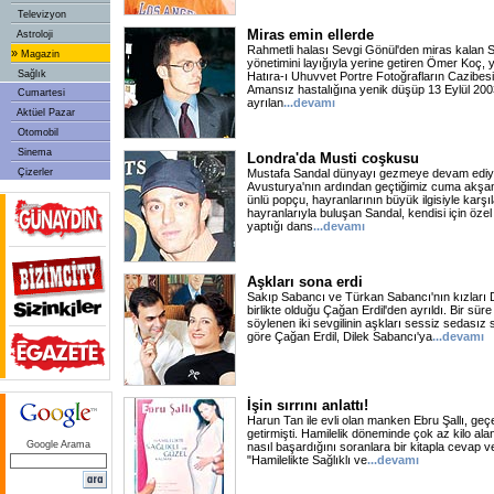
Televizyon
Miras emin ellerde
Astroloji
Rahmetli halası Sevgi Gönül'den miras kalan
»
Magazin
yönetimini layığıyla yerine getiren Ömer Koç, ye
Sağlık
Hatıra-ı Uhuvvet Portre Fotoğrafların Cazibesi
Amansız hastalığına yenik düşüp 13 Eylül 200
Cumartesi
ayrılan
...devamı
Aktüel Pazar
Otomobil
Sinema
Londra'da Musti coşkusu
Çizerler
Mustafa Sandal dünyayı gezmeye devam ediy
Avusturya'nın ardından geçtiğimiz cuma akşa
ünlü popçu, hayranlarının büyük ilgisiyle karş
hayranlarıyla buluşan Sandal, kendisi için öze
yaptığı dans
...devamı
Aşkları sona erdi
Sakıp Sabancı ve Türkan Sabancı'nın kızları 
birlikte olduğu Çağan Erdil'den ayrıldı. Bir sür
söylenen iki sevgilinin aşkları sessiz sedasız
göre Çağan Erdil, Dilek Sabancı'ya
...devamı
İşin sırrını anlattı!
Harun Tan ile evli olan manken Ebru Şallı, geç
getirmişti. Hamilelik döneminde çok az kilo ala
Google Arama
nasıl başardığını soranlara bir kitapla cevap verd
"Hamilelikte Sağlıklı ve
...devamı