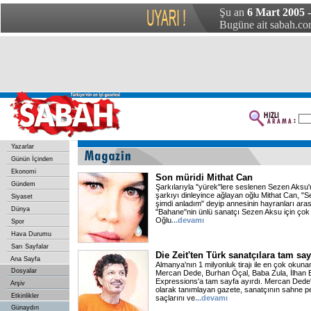
Şu an
6 Mart 2005 
Bugüne ait sabah.com
Yazarlar
Günün İçinden
Ekonomi
Son müridi Mithat Can
Gündem
Şarkılarıyla "yürek"lere seslenen Sezen Aksu'n
şarkıyı dinleyince ağlayan oğlu Mithat Can, "S
Siyaset
şimdi anladım" deyip annesinin hayranları aras
Dünya
"Bahane"nin ünlü sanatçı Sezen Aksu için çok ö
Oğlu
...devamı
Spor
Hava Durumu
Sarı Sayfalar
Die Zeit'ten Türk sanatçılara tam say
Ana Sayfa
Almanya'nın 1 milyonluk tirajı ile en çok okunan
Dosyalar
Mercan Dede, Burhan Öçal, Baba Zula, İlhan E
Expressions'a tam sayfa ayırdı. Mercan Dede'
Arşiv
olarak tanımlayan gazete, sanatçının sahne per
Etkinlikler
saçlarını ve
...devamı
Günaydın