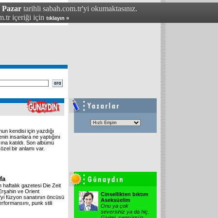
- Pazar
tarihli sabah.com.tr'yi okumaktasınız.
.tr içeriği için
tıklayın »
un kendisi için yazdığı
enin insanlara ne yaptığını
ına katıldı. Son albümü
zel bir anlamı var.
fa
 haftalık gazetesi Die Zeit
rşahin ve Orient
Cinsellikten bıktım
yi füzyon sanatının öncüsü
Aseksüelim
formansını, punk stili
Onu ya çok
seversiniz ya da hiç.
Giyimi, sansürsüz