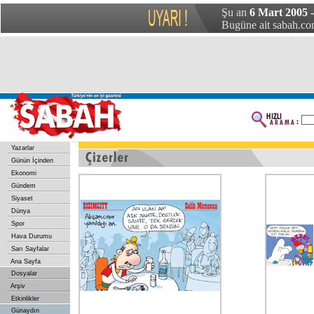
Şu an
6 Mart 2005 
Bugüne ait sabah.com
Yazarlar
Günün İçinden
Ekonomi
Gündem
Siyaset
Dünya
Spor
Hava Durumu
Sarı Sayfalar
Ana Sayfa
Dosyalar
Arşiv
Etkinlikler
Günaydın