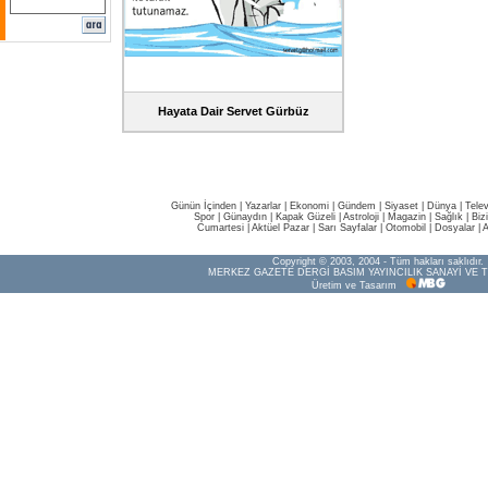
Hayata Dair Servet Gürbüz
Günün İçinden
|
Yazarlar
|
Ekonomi
|
Gündem
|
Siyaset
|
Dünya |
Tele
Spor
|
Günaydın
|
Kapak Güzeli
|
Astroloji
|
Magazin
|
Sağlık
|
Biz
Cumartesi
|
Aktüel Pazar
|
Sarı Sayfalar
|
Otomobil
|
Dosyalar
|
A
Copyright © 2003, 2004 - Tüm hakları saklıdır.
MERKEZ GAZETE DERGİ BASIM YAYINCILIK SANAYİ VE T
Üretim ve Tasarım