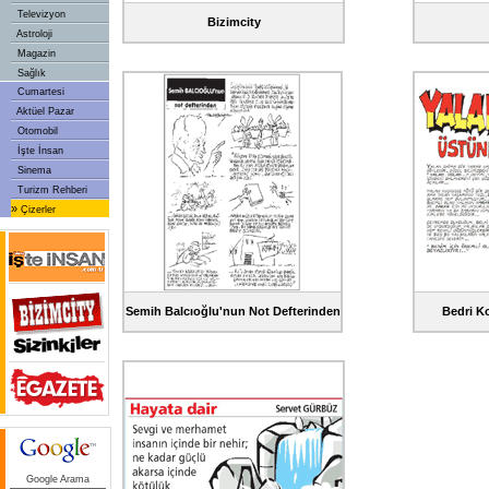
Televizyon
Bizimcity
Astroloji
Magazin
Sağlık
Cumartesi
Aktüel Pazar
Otomobil
İşte İnsan
Sinema
Turizm Rehberi
»
Çizerler
Semih Balcıoğlu'nun Not Defterinden
Bedri Ko
Google Arama