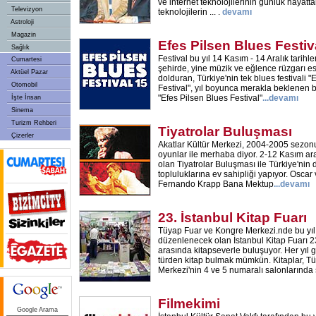
ve internet teknolojilerinin günlük hayatta
Televizyon
teknolojilerin ... .
devamı
Astroloji
Magazin
Efes Pilsen Blues Festiv
Sağlık
Festival bu yıl 14 Kasım - 14 Aralık tarihle
Cumartesi
şehirde, yine müzik ve eğlence rüzgarı esti
Aktüel Pazar
dolduran, Türkiye'nin tek blues festivali "
Otomobil
Festival", yıl boyunca merakla beklenen b
"Efes Pilsen Blues Festival"
...
devamı
İşte İnsan
Sinema
Turizm Rehberi
Tiyatrolar Buluşması
Çizerler
Akatlar Kültür Merkezi, 2004-2005 sezonu
oyunlar ile merhaba diyor. 2-12 Kasım ara
olan Tiyatrolar Buluşması ile Türkiye'nin d
topluluklarına ev sahipliği yapıyor. Osca
Fernando Krapp Bana Mektup
...
devamı
23. İstanbul Kitap Fuarı
Tüyap Fuar ve Kongre Merkezi.nde bu yı
düzenlenecek olan İstanbul Kitap Fuarı 23
arasında kitapseverle buluşuyor. Her yıl 
türden kitap bulmak mümkün. Kitaplar, T
Merkezi'nin 4 ve 5 numaralı salonlarında 
Filmekimi
Google Arama