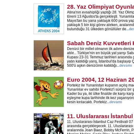
28. Yaz Olimpiyat Oyunla
Atina'nın evsahipliği yaptığı 28. Yaz Olimp
töreni 13 Ağustos'ta gerçekleşti. Yunanlılar
Mayıs'tan bu yana yaklaşık 600 prova yapt
yaklaşık 5 bin kişi görev alırken, araların
bulunduğu 31 ülkeden gönüllüler de
...
de
Sabah Deniz Kuvvetleri
Denizci bir millet olmanın ilk adımı den
atılır... Türkiye'nin en büyük yat yarışı S
Kupası 23-31 Temmuz tarihleri arasında g
yatın katıldığı yarış, İstanbul'da başlayı
500'ü aşkın denizcinin katıldığı
...
devamı
Euro 2004, 12 Haziran 2
Portekiz ile Yunanistan kupanın açılış ma
Yunanlılar ev sahibi Portekiz'i sürpriz bir 
Kader bu ya, iki ülke finalde de karşı karş
eşleşme kupa tarihinde ilk kez yaşanıyordu.
kesin kırılacaktı. Portekiz
...
devamı
11. Uluslararası İstanbul
11. Uluslararası İstanbul Caz Festivali 07
arasında gerçekleşecek. 11. Uluslararası 
aralarında Joan Baez, Bobby McFerrin, P