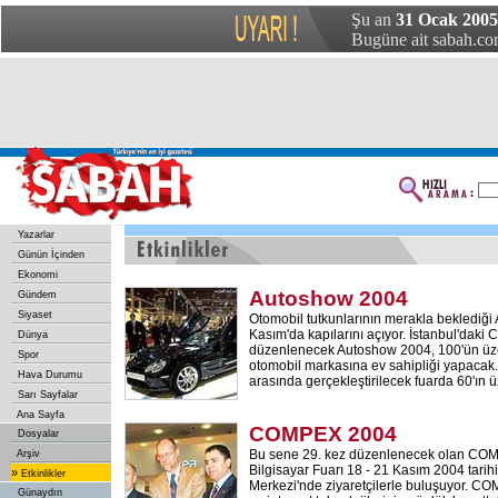
Şu an
31 Ocak 2005 
Bugüne ait sabah.com
Yazarlar
Günün İçinden
Ekonomi
Autoshow 2004
Gündem
Siyaset
Otomobil tutkunlarının merakla beklediğ
Kasım'da kapılarını açıyor. İstanbul'daki
Dünya
düzenlenecek Autoshow 2004, 100'ün üze
Spor
otomobil markasına ev sahipliği yapacak.
Hava Durumu
arasında gerçekleştirilecek fuarda 60'ın 
Sarı Sayfalar
Ana Sayfa
COMPEX 2004
Dosyalar
Bu sene 29. kez düzenlenecek olan COM
Arşiv
Bilgisayar Fuarı 18 - 21 Kasım 2004 tarihi
»
Etkinlikler
Merkezi'nde ziyaretçilerle buluşuyor. C
Günaydın