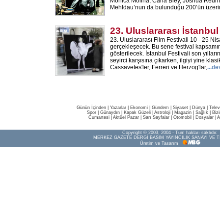
Monica Molina, Carla Bley, Joshua Red
Mehldau’nun da bulunduğu 200’ün üzerin
23. Uluslararası İstanbul
23. Uluslararası Film Festivali 10 - 25 Nis
gerçekleşecek. Bu sene festival kapsamı
gösterilecek. İstanbul Festivali son yılla
seyirci karşısına çıkarken, ilgiyi yine klasi
Cassavetes'ler, Ferreri ve Herzog'lar,
...
de
Günün İçinden
|
Yazarlar
|
Ekonomi
|
Gündem
|
Siyaset
|
Dünya |
Telev
Spor
|
Günaydın
|
Kapak Güzeli
|
Astroloji
|
Magazin
|
Sağlık
|
Biz
Cumartesi
|
Aktüel Pazar
|
Sarı Sayfalar
|
Otomobil
|
Dosyalar
|
A
Copyright © 2003, 2004 - Tüm hakları saklıdır.
MERKEZ GAZETE DERGİ BASIM YAYINCILIK SANAYİ VE T
Üretim ve Tasarım