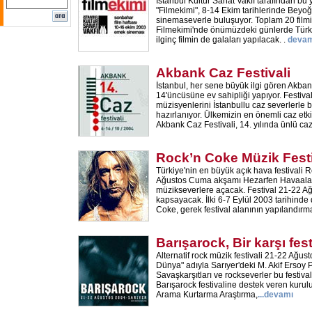
İstanbul Kültür Sanat Vakfı tarafından b
"Filmekimi", 8-14 Ekim tarihlerinde Bey
sinemaseverle buluşuyor. Toplam 20 filmi
Filmekimi'nde önümüzdeki günlerde Türki
ilginç filmin de galaları yapılacak. .
devam
Akbank Caz Festivali
İstanbul, her sene büyük ilgi gören Akban
14'üncüsüne ev sahipliği yapıyor. Festiv
müzisyenlerini İstanbullu caz severlerle
hazırlanıyor. Ülkemizin en önemli caz etki
Akbank Caz Festivali, 14. yılında ünlü ca
Rock’n Coke Müzik Festi
Türkiye'nin en büyük açık hava festivali R
Ağustos Cuma akşamı Hezarfen Havaalanı
müzikseverlere açacak. Festival 21-22 Ağu
kapsayacak. İlki 6-7 Eylül 2003 tarihind
Coke, gerek festival alanının yapılandırm
Barışarock, Bir karşı fest
Alternatif rock müzik festivali 21-22 Ağust
Dünya" adıyla Sarıyer'deki M. Akif Ersoy 
Savaşkarşıtları ve rockseverler bu festiva
Barışarock festivaline destek veren kurul
Arama Kurtarma Araştırma,
...
devamı