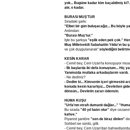
yok...
Bugüne
kadar
kim
kaçabilmiş
ki?.
alır,
o
kadar.
BURASI
MUŞ'TUR
Sıradaki şarkı:
"Elbet
bir
gün
buluşacağız...
Bu
böyle
y
Ardından:
"Burası
Muş'tur."
İşte bu şarkıya
"eşlik
eden
pek
çok."
He
Muş
Milletvekili
Sabahattin
Yıldız'ın
bu
ş
ve çok duygulanarak"
söylediğini
belirtme
KESİN
KARAR
- Cemil bey, Cem Uzan'la konuşuyor mu
- İlk
başlarda
iki
defa
konuştum...
Hiç
ya
Yanımızda
mutlaka
arkadaşlarım
vardı.
- Ne dediniz?
- Dedim
ki...
Kimsenin
içeri
girmesini
ar
konuda
kesin
kararlıyız...
Devletten
gide
dönsün...
Devletin
zararı
ödensin.
HUMA
KUŞU
"Urfa'nın
etrafı
dumanlı
dağlar..."
"Hum
Bu sırada
"40
yıl
hatırı
olur"
diye cezaev
kahve."
Piyanist şantöre
"sen
de
biraz
dinlen"
ded
Sohbet ise sürdü, gitti.
- Cemil bey, Cem Uzan'dan bahsediyordu