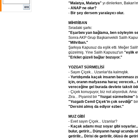
"Malatya,
Malatya"
yı dinlerken, Bakan'ın
- ANAP
ne
olur?
-
Bir
şey
dersem
yaralayıcı
olur.
MİHRİBAN
Sıradaki şarkı:
"Eşarbını
yan
bağlama,
ben
söyleyim
s
Sonra AKP Grup Başkanvekili Salih Kapus
"Mihriban."
Şarkıya Kapusuz da eşlik etti. Meğer Sali
güzelmiş. Yine Salih Kapusuz'un
"eşlik
e
"Erkilet
güzeli
bağlar
bozuyor."
YOZGAT
SÜRMELİSİ
- Sayın Çiçek... Uzanlar'da kalmıştık.
- Yurtdışında
kaçak
insanın
barınması
zo
için,
oranın
mafyasına
haraç
verecek...
vereceğine
gel
burada
devlete
taksit
öd
- Çiçek konuşuyor, biz not alıyorduk. Ama 
Zira... Piyanist bir
"Yozgat
sürmelisine"
b
"Yozgatlı
Cemil
Çiçek'in
çok
sevdiği"
bir
"Dersini
almış
da
ediyor
ezber."
MUZ
GİBİ
- Evet sayın Çiçek... Uzanlar?
- Kaçak
adamı
muz
soyar
gibi
soyarlar..
bulur,
getirir...
Dünyanın
hangi
ucunda
o
getirilir...
Dirisi
de
getirilir,
ölüsü
de
getiril