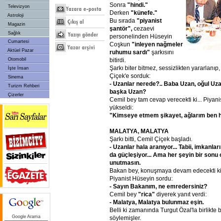
Sonra
"hindi."
Televizyon
Derken
"künefe."
Astroloji
Bu sırada
"piyanist
Magazin
şantör",
cezaevi
Sağlık
personelinden Hüseyin
Cumartesi
Coşkun
"inleyen
nağmeler
Aktüel Pazar
ruhumu
sardı"
şarkısını
bitirdi.
Otomobil
Şarkı biter bitmez, sessizlikten yararlanı
İşte İnsan
Çiçek'e sorduk:
Sinema
- Uzanlar
nerede?..
Baba
Uzan,
oğul
Uza
Turizm Rehberi
başka
Uzan?
Çizerler
Cemil bey tam cevap verecekti ki... Piyan
yükseldi:
"Kimseye
etmem
şikayet,
ağlarım
ben
MALATYA,
MALATYA
Şarkı bitti, Cemil Çiçek başladı.
- Uzanlar
hala
aranıyor...
Tabii,
imkanları
da
güçleşiyor...
Ama
her
şeyin
bir
sonu
unutmasın.
Bakan bey, konuşmaya devam edecekti ki.
Piyanist Hüseyin sordu:
- Sayın
Bakanım,
ne
emredersiniz?
Cemil bey
"rica"
diyerek yanıt verdi:
- Malatya,
Malatya
bulunmaz
eşin.
Belli ki zamanında Turgut Özal'la birlikte 
Google Arama
söylemişler.