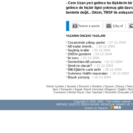
- Cem
Uzan
yeri
gelince
bu
ilişkilerin
bir
gelince
de
hiçbir
ilgisi
yokmuş
gibi
davra
benimle
değil...
Gitsin,
TMSF
ile
anlaşsın
YAZARIN ÖNCEKİ YAZILARI
Cezaevinde yılbaşı partisi
/ 27-12-2004
AB kadar önemli...
/ 26-12-2004
Seçilmiş krallar
/ 25-12-2004
2005'in gündemi
/ 24-12-2004
İki soru
/ 23-12-2004
Demirel'den AB yorumu
/ 22-12-2004
Şimdi ne olacak?
/ 21-12-2004
Milli Eğitim'in canlı tarihi
/ 20-12-2004
Guinness Halil'in maceraları
/ 19-12-2004
Büyük yürüyüş
/ 18-12-2004
Günün İçinden
|
Yazarlar
|
Ekonomi
|
Gündem
|
Siyaset
|
Dünya |
Telev
Spor
|
Günaydın
|
Kapak Güzeli
|
Astroloji
|
Magazin
|
Sağlık
|
Biz
Cumartesi
|
Aktüel Pazar
|
Sarı Sayfalar
|
Otomobil
|
Dosyalar
|
A
Copyright © 2003, 2004 - Tüm hakları saklıdır.
MERKEZ GAZETE DERGİ BASIM YAYINCILIK SANAYİ VE T
Üretim ve Tasarım