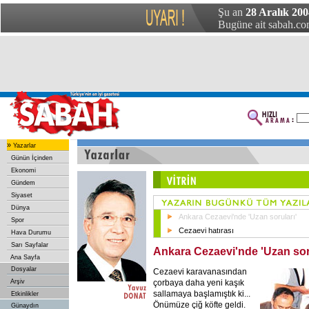
Şu an
28 Aralık 2004
Bugüne ait sabah.com
»
Yazarlar
Günün İçinden
Ekonomi
Gündem
Siyaset
Dünya
Ankara Cezaevi'nde 'Uzan soruları'
Spor
Cezaevi hatırası
Hava Durumu
Sarı Sayfalar
Ankara Cezaevi'nde 'Uzan sor
Ana Sayfa
Dosyalar
Cezaevi karavanasından
çorbaya daha yeni kaşık
Arşiv
sallamaya başlamıştık ki...
Etkinlikler
Önümüze çiğ köfte geldi.
Günaydın